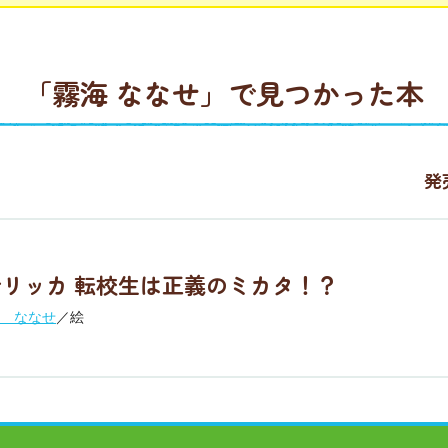
「霧海 ななせ」で見つかった本
発
リッカ 転校生は正義のミカタ！？
 ななせ
／絵