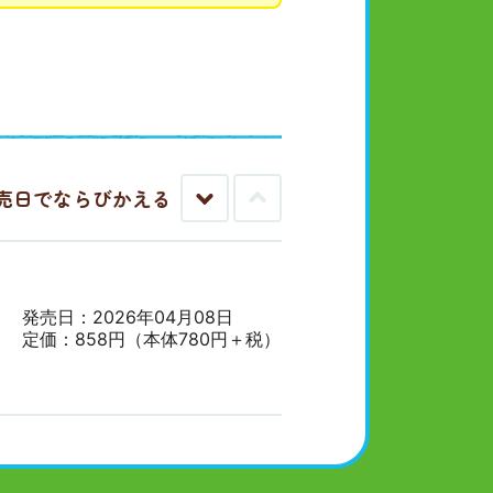
売日でならびかえる
古
新
い
し
順
い
順
発売日：2026年04月08日
定価：858円（本体780円＋税）