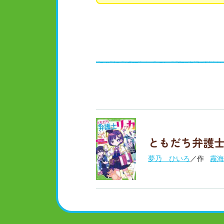
ともだち弁護士
夢乃 ひいろ
／作
霧海