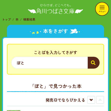
メニュー
トップ
本
検索結果
本をさがす
ことばを入力してさがす
「ぽと」で見つかった本
発売日でならびかえる
古
新
い
し