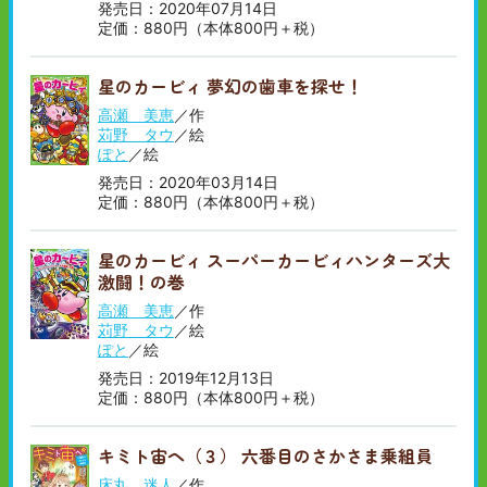
発売日：2020年07月14日
定価：880円（本体800円＋税）
星のカービィ 夢幻の歯車を探せ！
高瀬 美恵
／作
苅野 タウ
／絵
ぽと
／絵
発売日：2020年03月14日
定価：880円（本体800円＋税）
星のカービィ スーパーカービィハンターズ大
激闘！の巻
高瀬 美恵
／作
苅野 タウ
／絵
ぽと
／絵
発売日：2019年12月13日
定価：880円（本体800円＋税）
キミト宙ヘ（３） 六番目のさかさま乗組員
床丸 迷人
／作