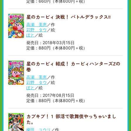
定価：660円（本体600円＋税）
星のカービィ 決戦！ バトルデラックス!!
高瀬 美恵
／作
苅野 タウ
／絵
ぽと
／絵
発売日：2018年03月15日
定価：880円（本体800円＋税）
星のカービィ 結成！ カービィハンターズZの
巻
高瀬 美恵
／作
苅野 タウ
／絵
ぽと
／絵
発売日：2017年08月15日
定価：880円（本体800円＋税）
カブキブ！１ 部活で歌舞伎やっちゃいまし
た。
榎田 ユウリ
／作