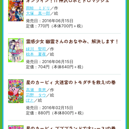
オンライン！11 神沢ロボとドロマグジュ
雨蛙 ミドリ
／作
大塚 真一郎
／絵
発売日：2016年06月15日
定価：770円（本体700円＋税）
霊感少女 幽霊さんのおなやみ、解決します！
緑川 聖司
／作
椋本 夏夜
／絵
発売日：2016年06月15日
定価：704円（本体640円＋税）
星のカービィ 大迷宮のトモダチを救え!の巻
高瀬 美恵
／作
苅野 タウ
／絵
ぽと
／絵
発売日：2016年02月15日
定価：880円（本体800円＋税）
星のカービィ プププランドで大レース!の巻