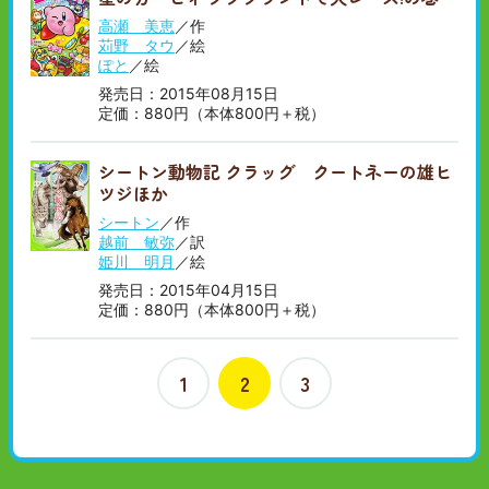
高瀬 美恵
／作
苅野 タウ
／絵
ぽと
／絵
発売日：2015年08月15日
定価：880円（本体800円＋税）
シートン動物記 クラッグ クートネーの雄ヒ
ツジほか
シートン
／作
越前 敏弥
／訳
姫川 明月
／絵
発売日：2015年04月15日
定価：880円（本体800円＋税）
1
2
3