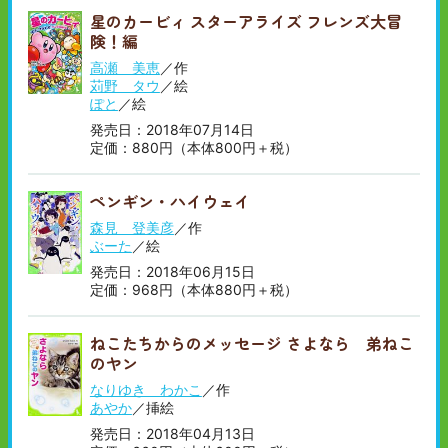
星のカービィ スターアライズ フレンズ大冒
険！編
高瀬 美恵
／作
苅野 タウ
／絵
ぽと
／絵
発売日：2018年07月14日
定価：880円（本体800円＋税）
ペンギン・ハイウェイ
森見 登美彦
／作
ぶーた
／絵
発売日：2018年06月15日
定価：968円（本体880円＋税）
ねこたちからのメッセージ さよなら 弟ねこ
のヤン
なりゆき わかこ
／作
あやか
／挿絵
発売日：2018年04月13日