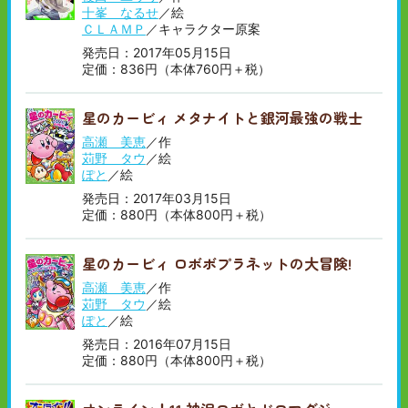
十峯 なるせ
／絵
ＣＬＡＭＰ
／キャラクター原案
発売日：2017年05月15日
定価：836円（本体760円＋税）
星のカービィ メタナイトと銀河最強の戦士
高瀬 美恵
／作
苅野 タウ
／絵
ぽと
／絵
発売日：2017年03月15日
定価：880円（本体800円＋税）
星のカービィ ロボボプラネットの大冒険!
高瀬 美恵
／作
苅野 タウ
／絵
ぽと
／絵
発売日：2016年07月15日
定価：880円（本体800円＋税）