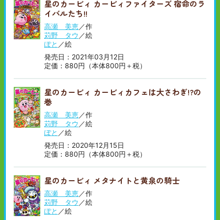
星のカービィ カービィファイターズ 宿命のラ
順
い
イバルたち!!
順
高瀬 美恵
／作
苅野 タウ
／絵
ぽと
／絵
発売日：2021年03月12日
定価：880円（本体800円＋税）
星のカービィ カービィカフェは大さわぎ!?の
巻
高瀬 美恵
／作
苅野 タウ
／絵
ぽと
／絵
発売日：2020年12月15日
定価：880円（本体800円＋税）
星のカービィ メタナイトと黄泉の騎士
高瀬 美恵
／作
苅野 タウ
／絵
ぽと
／絵