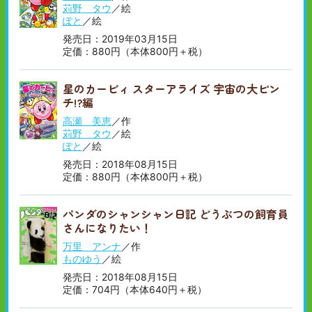
苅野 タウ
／絵
ぽと
／絵
発売日：2019年03月15日
定価：880円（本体800円＋税）
星のカービィ スターアライズ 宇宙の大ピン
チ!?編
高瀬 美恵
／作
苅野 タウ
／絵
ぽと
／絵
発売日：2018年08月15日
定価：880円（本体800円＋税）
パンダのシャンシャン日記 どうぶつの飼育員
さんになりたい！
万里 アンナ
／作
ものゆう
／絵
発売日：2018年08月15日
定価：704円（本体640円＋税）