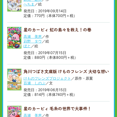
へちま
／絵
発売日：2019年09月14日
定価：770円（本体700円＋税）
星のカービィ 虹の島々を救え！の巻
高瀬 美恵
／作
苅野 タウ
／絵
ぽと
／絵
発売日：2019年07月15日
定価：880円（本体800円＋税）
角川つばさ文庫版 けものフレンズ 大切な想い
けものフレンズプロジェクト
／原作・原案
百瀬 しのぶ
／文
発売日：2019年06月15日
定価：814円（本体740円＋税）
星のカービィ 毛糸の世界で大事件！
高瀬 美恵
／作