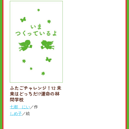
ふたごチャレンジ！12 未
来はどっちだ!?運命の林
間学校
七都 にい
／作
しめ子
／絵