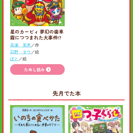
星のカービィ 夢幻の歯車
霧につつまれた大事件!?
高瀬 美恵
／作
苅野 タウ
／絵
ぽと
／絵
ためし読み
先月でた本