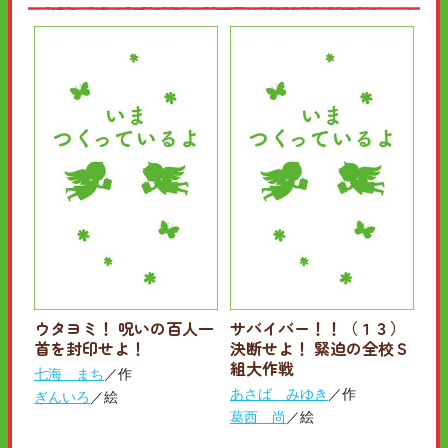
ウタヨミ！ 呪いの百人一
サバイバー！！（１３）
首を封印せよ！
決断せよ！ 緊迫の全校Ｓ
組大作戦
七海 まち
／作
あさば みゆき
／作
ぎんいろ
／絵
葛西 尚
／絵