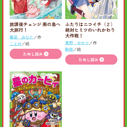
放課後チェンジ 南の島へ
ふたりはニコイチ（２）
大旅行！
絶対ヒミツのいれかわり
大作戦！
藤並 みなと
／作
夜野 せせり
／作
こよせ
／絵
駒形
／絵
ためし読み
ためし読み