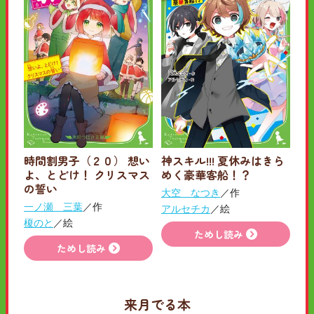
時間割男子（２０） 想い
神スキル!!! 夏休みはきら
よ、とどけ！ クリスマス
めく豪華客船！？
の誓い
大空 なつき
／作
一ノ瀬 三葉
／作
アルセチカ
／絵
榎のと
／絵
ためし読み
ためし読み
来月でる本