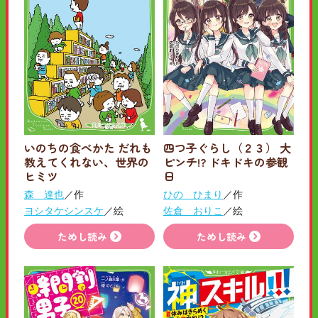
いのちの食べかた だれも
四つ子ぐらし（２３） 大
教えてくれない、世界の
ピンチ!? ドキドキの参観
ヒミツ
日
森 達也
／作
ひの ひまり
／作
ヨシタケシンスケ
／絵
佐倉 おりこ
／絵
ためし読み
ためし読み