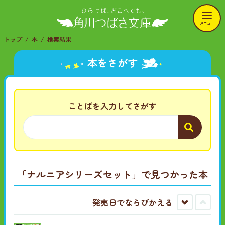
メニュー
トップ
本
検索結果
本をさがす
ことばを入力してさがす
「ナルニアシリーズセット」
で見つかった本
発売日でならびかえる
古
新
い
し