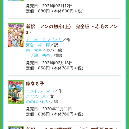
発売日：2021年03月12日
定価：880円（本体800円＋税）
新訳 アンの初恋(上) 完全版 ‐赤毛のアン
3‐
Ｌ・Ｍ・モンゴメリ
／作
河合 祥一郎
／訳
南 マキ
／カバー絵
一ノ瀬 初奈
／挿絵
発売日：2021年02月13日
定価：858円（本体780円＋税）
家なき子
エクトル・マロ
／作
こぐれ 京
／文
ののはらけい
／絵
発売日：2020年11月11日
定価：836円（本体760円＋税）