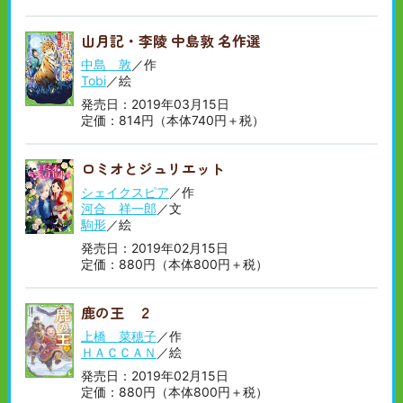
山月記・李陵 中島敦 名作選
中島 敦
／作
Tobi
／絵
発売日：2019年03月15日
定価：814円（本体740円＋税）
ロミオとジュリエット
シェイクスピア
／作
河合 祥一郎
／文
駒形
／絵
発売日：2019年02月15日
定価：880円（本体800円＋税）
鹿の王 ２
上橋 菜穂子
／作
ＨＡＣＣＡＮ
／絵
発売日：2019年02月15日
定価：880円（本体800円＋税）