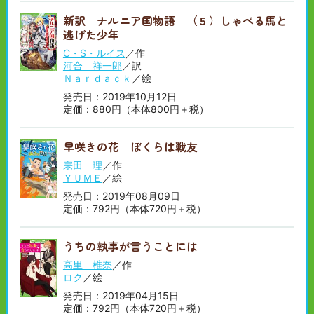
新訳 ナルニア国物語 （５）しゃべる馬と
逃げた少年
C・S・ルイス
／作
河合 祥一郎
／訳
Ｎａｒｄａｃｋ
／絵
発売日：2019年10月12日
定価：880円（本体800円＋税）
早咲きの花 ぼくらは戦友
宗田 理
／作
ＹＵＭＥ
／絵
発売日：2019年08月09日
定価：792円（本体720円＋税）
うちの執事が言うことには
高里 椎奈
／作
ロク
／絵
発売日：2019年04月15日
定価：792円（本体720円＋税）