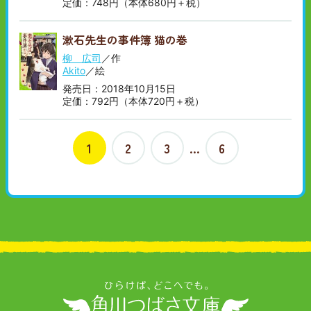
定価：748円（本体680円＋税）
漱石先生の事件簿 猫の巻
柳 広司
／作
Akito
／絵
発売日：2018年10月15日
定価：792円（本体720円＋税）
1
2
3
…
6