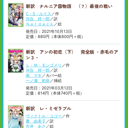
新訳 ナルニア国物語 （７）最後の戦い
C・S・ルイス
／作
河合 祥一郎
／訳
Ｎａｒｄａｃｋ
／絵
発売日：2021年10月13日
定価：880円（本体800円＋税）
新訳 アンの初恋（下） 完全版 ‐赤毛のア
ン３‐
Ｌ・Ｍ・モンゴメリ
／作
河合 祥一郎
／訳
南 マキ
／カバー絵
一ノ瀬 初奈
／挿絵
発売日：2021年03月12日
定価：814円（本体740円＋税）
新訳 レ・ミゼラブル
ヴィクトル・ユゴー
／作
番 由美子
／訳
市井 あさ
／絵