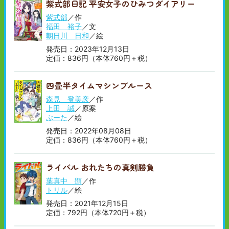
紫式部日記 平安女子のひみつダイアリー
順
い
順
紫式部
／作
福田 裕子
／文
朝日川 日和
／絵
発売日：2023年12月13日
定価：836円（本体760円＋税）
四畳半タイムマシンブルース
森見 登美彦
／作
上田 誠
／原案
ぶーた
／絵
発売日：2022年08月08日
定価：836円（本体760円＋税）
ライバル おれたちの真剣勝負
葉真中 顕
／作
トリル
／絵
発売日：2021年12月15日
定価：792円（本体720円＋税）