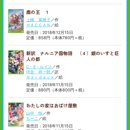
鹿の王 １
上橋 菜穂子
／作
ＨＡＣＣＡＮ
／絵
発売日：2018年12月15日
定価：858円（本体780円＋税）
新訳 ナルニア国物語 （４）銀のいすと巨
人の都
C・S・ルイス
／作
河合 祥一郎
／訳
Ｎａｒｄａｃｋ
／絵
発売日：2018年11月15日
定価：880円（本体800円＋税）
わたしの家はおばけ屋敷
山中 恒
／作
ちーこ
／絵
発売日：2018年11月15日