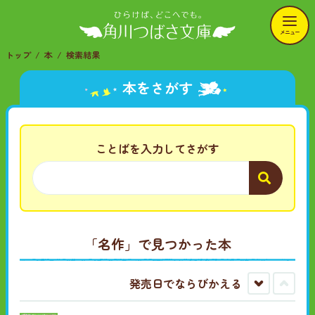
メニュー
トップ
本
検索結果
本をさがす
ことばを入力してさがす
「名作」
で見つかった本
発売日でならびかえる
古
新
い
し