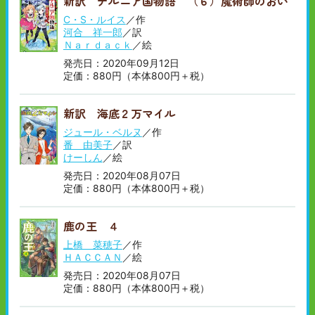
新訳 ナルニア国物語 （６）魔術師のおい
C・S・ルイス
／作
河合 祥一郎
／訳
Ｎａｒｄａｃｋ
／絵
発売日：2020年09月12日
定価：880円（本体800円＋税）
新訳 海底２万マイル
ジュール・ベルヌ
／作
番 由美子
／訳
けーしん
／絵
発売日：2020年08月07日
定価：880円（本体800円＋税）
鹿の王 ４
上橋 菜穂子
／作
ＨＡＣＣＡＮ
／絵
発売日：2020年08月07日
定価：880円（本体800円＋税）