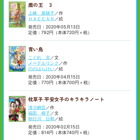
鹿の王 ３
上橋 菜穂子
／作
ＨＡＣＣＡＮ
／絵
発売日：2020年05月13日
定価：792円（本体720円＋税）
青い鳥
こぐれ 京
／文
メーテルリンク
／作
ののはらけい
／絵
発売日：2020年04月15日
定価：770円（本体700円＋税）
枕草子 平安女子のキラキラノート
清少納言
／作
福田 裕子
／文
朝日川 日和
／絵
発売日：2020年02月15日
定価：814円（本体740円＋税）