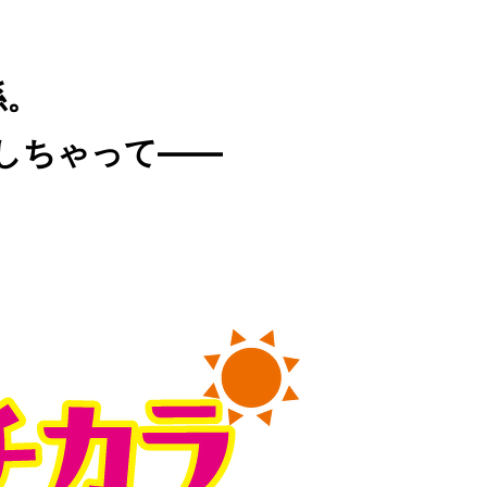
係。
しちゃって――