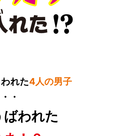
らわれた
4人の男子
・・・
うばわれた