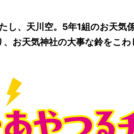
たし、天川空。5年1組のお天気
り、お天気神社の大事な鈴をこわ