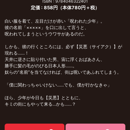
ISBN : 9784046322401
定価 : 858円（本体780円＋税）
白い服を着て、左目だけが赤い「呪われた少年」。
彼の名前「×××××」を口に出して言うと、
呪われてしまうというウワサがあるのだ。
しかも、彼の行くところには、必ず【災悪（サイアク）】が
現れる……！
天井に逆さに貼り付いた男、宙に浮くおばあさん、
勝手に髪の毛がのびる日本人形……。
奴らの“名前”を当てなければ、街は呪いであふれてしまう。
「僕に関わっちゃいけない……でも、僕が行かなきゃ」
ほら、少年が今日も【災悪】とともに、
キミの街にもやって来る…かも……？