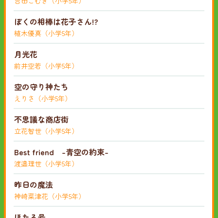
吉田こむぎ（小学5年）
ぼくの相棒は花子さん!?
植木優真（小学5年）
月光花
前井空若（小学5年）
空の守り神たち
えりさ（小学5年）
不思議な商店街
立花智世（小学5年）
Best friend -青空の約束-
渡邉理世（小学5年）
昨日の魔法
神崎菜津花（小学5年）
ほたる号