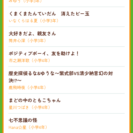
みゆう（小学3年）
くまくまたんていだん 消えたビー玉
いなくらはる夏（小学3年）
大好きだよ、親友さん
筒井心深（小学3年）
ポジティブボーイ、友を助けよ！
市之瀬洋歌（小学4年）
歴史探偵るな&ゆうな〜紫式部VS清少納言幻の対
決!?〜
鹿飛時夜（小学4年）
まどの中のともこちゃん
星川つばき（小学4年）
七不思議の怪
Hana☆星（小学4年）