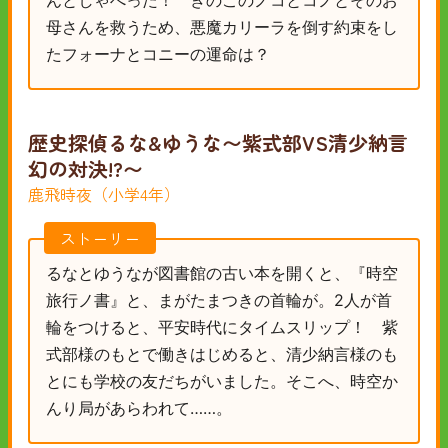
んとしゃべった！ きのこのノコとコノとそのお
母さんを救うため、悪魔カリーラを倒す約束をし
たフォーナとコニーの運命は？
歴史探偵るな&ゆうな〜紫式部VS清少納言
幻の対決!?〜
鹿飛時夜（小学4年）
ストーリー
るなとゆうなが図書館の古い本を開くと、『時空
旅行ノ書』と、まがたまつきの首輪が。2人が首
輪をつけると、平安時代にタイムスリップ！ 紫
式部様のもとで働きはじめると、清少納言様のも
とにも学校の友だちがいました。そこへ、時空か
んり局があらわれて……。