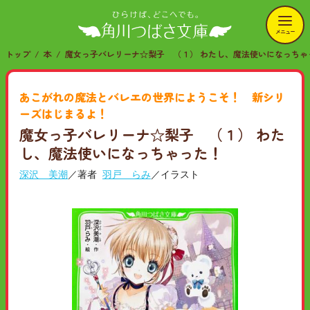
メニュー
トップ
本
魔女っ子バレリーナ☆梨子 （１） わたし、魔法使いになっちゃ
あこがれの魔法とバレエの世界にようこそ！ 新シリ
ーズはじまるよ！
魔女っ子バレリーナ☆梨子 （１） わた
し、魔法使いになっちゃった！
深沢 美潮
／著者
羽戸 らみ
／イラスト