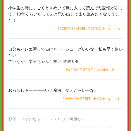
小学生の時にすごくときめいて気に入って読んでた記憶があっ
て、10年くらいたってふと思い出してまた読みたくなりまし
た！
2026年05月30日
高校生以上
女
にゃ
自分もバレエ習ってるけどトーシューズいいなー私も早く使い
たい
ていうか、梨子ちゃん可愛い‼面白い‼
2022年10月03日
小学4年
女
ｋ
おっもしろーーーーい！魔法、使えたらいーな。
2022年02月05日
小学2年
女
モモ
梨子、ドジだなぁ・・・・だけど可愛い
2022年01月09日
小学6年
女