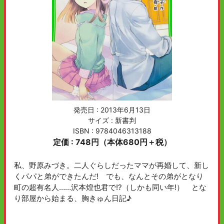
発売日 :
2013年6月13日
サイズ : 新書判
ISBN : 9784046313188
定価 : 748円（本体680円＋税）
私、野原みづき。二人ぐらしだったママが再婚して、新し
くパパと弟ができたんだ! でも、なんとその弟がとなり
町の超有名人……沢本煌也君で!?（しかも同い年!） とな
り部屋から始まる、胸きゅん日記♪