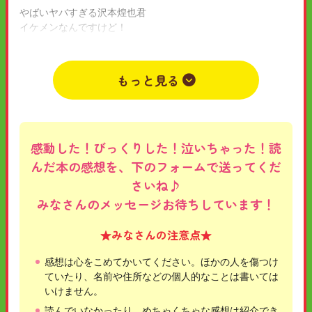
やばいヤバすぎる沢本煌也君
イケメンなんですけど！
胸キュンどころか胸はち切れるー❣️
2021年01月27日
中学1年
女
ゆいゆい
もっと見る
感動した！びっくりした！泣いちゃった！読
んだ本の感想を、下のフォームで送ってくだ
さいね♪
みなさんのメッセージお待ちしています！
★みなさんの注意点★
感想は心をこめてかいてください。ほかの人を傷つけ
ていたり、名前や住所などの個人的なことは書いては
いけません。
読んでいなかったり、めちゃくちゃな感想は紹介でき