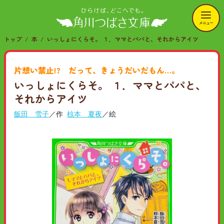
メニュー
トップ
本
いっしょにくらそ。 １．ママとパパと、それからアイツ
片想い禁止!? だって、きょうだいだもん…。
いっしょにくらそ。 １．ママとパパと、
それからアイツ
飯田 雪子
／作
椋本 夏夜
／絵