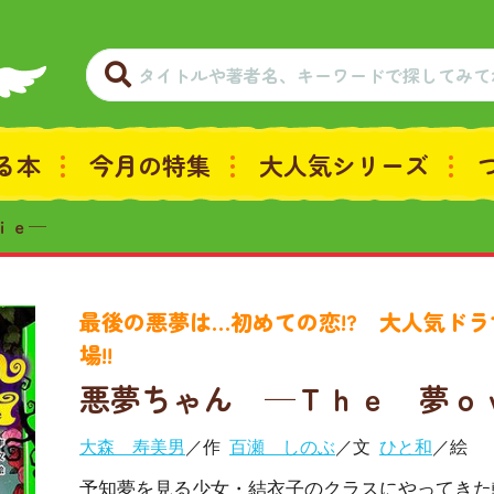
る本
今月の特集
大人気シリーズ
ｉｅ─
最後の悪夢は…初めての恋!? 大人気ド
場!!
悪夢ちゃん ─Ｔｈｅ 夢ｏ
大森 寿美男
／作
百瀬 しのぶ
／文
ひと和
／絵
予知夢を見る少女・結衣子のクラスにやってきた