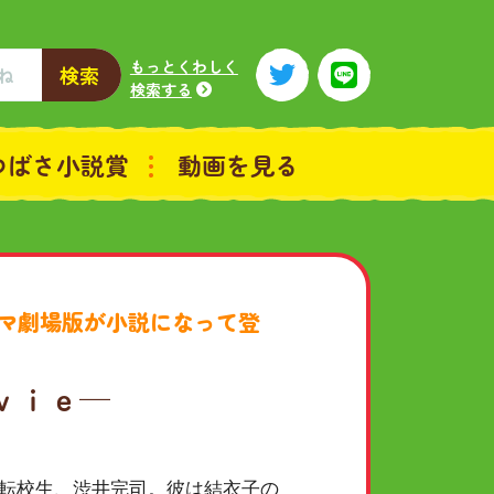
もっとくわしく
検索
検索する
つばさ小説賞
動画を見る
ラマ劇場版が小説になって登
ｖｉｅ─
転校生、渋井完司。彼は結衣子の