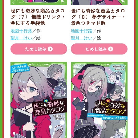
世にも奇妙な商品カタロ
世にも奇妙な商品カタロ
グ（７） 無敵ドリンク・
グ（８） 夢デザイナー・
金にする手袋他
景色つきマド他
地図十行路
／作
地図十行路
／作
望月 けい
／絵
望月 けい
／絵
ためし読み
ためし読み