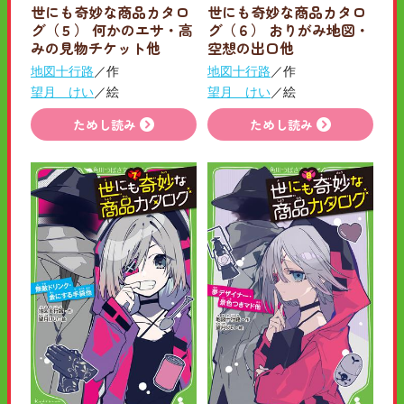
世にも奇妙な商品カタロ
世にも奇妙な商品カタロ
グ（５） 何かのエサ・高
グ（６） おりがみ地図・
みの見物チケット他
空想の出口他
地図十行路
／作
地図十行路
／作
望月 けい
／絵
望月 けい
／絵
ためし読み
ためし読み