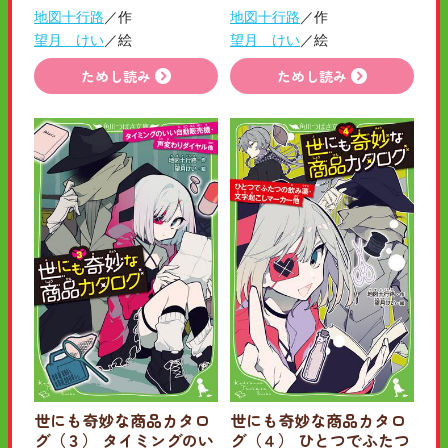
地図十行路
／作
地図十行路
／作
望月 けい
／絵
望月 けい
／絵
ためし読み
ためし読み
世にも奇妙な商品カタロ
世にも奇妙な商品カタロ
グ（３） タイミングのい
グ（４） ひとつでふたつ