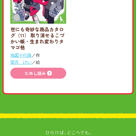
世にも奇妙な商品カタロ
グ（11） 取り消せるこづ
かい帳・生まれ変わりタ
マゴ他
地図十行路
／作
望月 けい
／絵
ためし読み