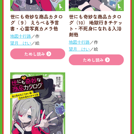
世にも奇妙な商品カタロ
世にも奇妙な商品カタロ
グ（９） えらべる予言
グ（10） 地獄行きチケッ
書・心霊写真カメラ他
ト・不死身になれる入浴
剤他
地図十行路
／作
地図十行路
／作
望月 けい
／絵
望月 けい
／絵
ためし読み
ためし読み