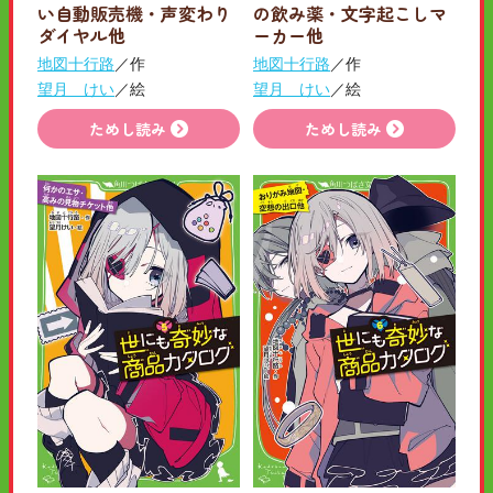
い自動販売機・声変わり
の飲み薬・文字起こしマ
ダイヤル他
ーカー他
地図十行路
／作
地図十行路
／作
望月 けい
／絵
望月 けい
／絵
ためし読み
ためし読み