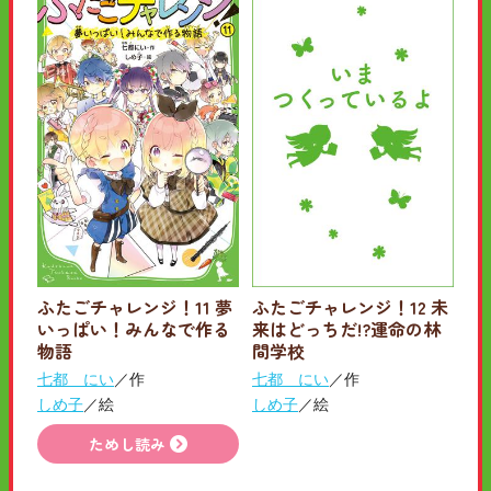
ふたごチャレンジ！11 夢
ふたごチャレンジ！12 未
いっぱい！みんなで作る
来はどっちだ!?運命の林
物語
間学校
七都 にい
／作
七都 にい
／作
しめ子
／絵
しめ子
／絵
ためし読み