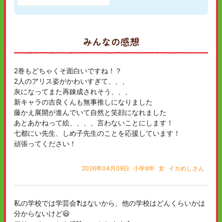
みんなの感想
2巻もどちゃくそ面白いですね！？
2人のアリス姿がかわいすぎて、、、
灰になってまた再錬成されそう、、、
新キャラの吉良くんも無事推しになりました
藤かえ展開が進んでいて自然と笑顔になれました
あとあかねって絵、、、、言わないことにします！
七都にい先生、しめ子先生のことを応援しています！
頑張ってください！
2026年04月09日
小学6年
女
イカめしさん
私の学校では学芸会❓はないから、他の学校はどんくらいかは
分からないけど😃