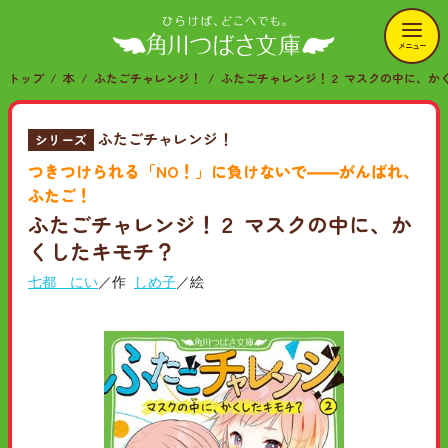
メニュー
トップ
本
ふたごチャレンジ！
ふたごチャレンジ！２ マスクの中に、か
ふたごチャレンジ！
シリーズ
つきつけられる「NO！」に負けないで――がんばれ、
ふたご！
ふたごチャレンジ！２ マスクの中に、か
くしたキモチ？
七都 にい
／作
しめ子
／絵