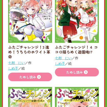
ふたごチャレンジ！3 進
ふたごチャレンジ！４ コ
め！うちらのホワイト革
コロ揺らめく遊園地!?
命
七都 にい
／作
七都 にい
／作
しめ子
／絵
しめ子
／絵
ためし読み
ためし読み