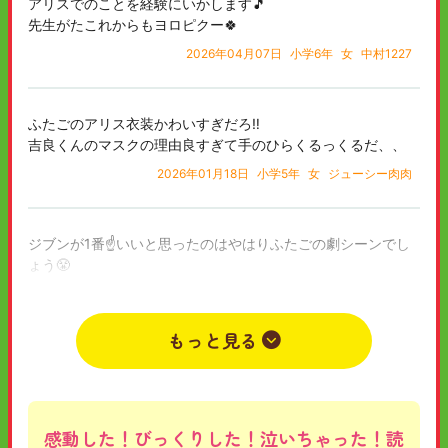
アリスでのことを経験にいかします🎵
先生がたこれからもヨロピクー🍀
2026年04月07日
小学6年
女
中村1227
ふたごのアリス衣装かわいすぎだろ‼️
吉良くんのマスクの理由良すぎて手のひらくるっくるだ、、
2026年01月18日
小学5年
女
ジューシー肉肉
ジブンが1番☝️いいと思ったのはやはりふたごの劇シーンでし
ょう😤
このことがキッカケでこれから最高の親友になれる吉良くんが
待っているのですから😄😁😆
もっと見る
2025年12月19日
小学5年
女
ふたごに気付かされた。
感動した！びっくりした！泣いちゃった！読