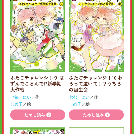
ふたごチャレンジ！９ は
ふたごチャレンジ！10 わ
ずんでころんで!?新学期
らって泣いて！？うちら
大作戦
の誕生会
七都 にい
／作
七都 にい
／作
しめ子
／絵
しめ子
／絵
ためし読み
ためし読み