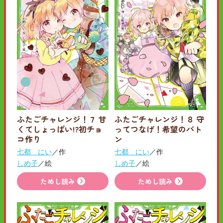
ふたごチャレンジ！７ 甘
ふたごチャレンジ！８ 守
くてしょっぱい!?初チョ
ってつなげ！希望のバト
コ作り
ン
七都 にい
／作
七都 にい
／作
しめ子
／絵
しめ子
／絵
ためし読み
ためし読み