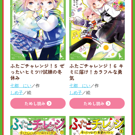
ふたごチャレンジ！５ ぜ
ふたごチャレンジ！６ キ
ったいヒミツ!?試練の冬
ミに届け！カラフルな勇
休み
気
七都 にい
／作
七都 にい
／作
しめ子
／絵
しめ子
／絵
ためし読み
ためし読み