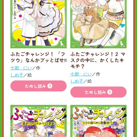
ふたごチャレンジ！ 「フ
ふたごチャレンジ！２ マ
ツウ」なんかブッとばせ!!
スクの中に、かくしたキ
モチ？
七都 にい
／作
七都 にい
／作
しめ子
／絵
しめ子
／絵
ためし読み
ためし読み