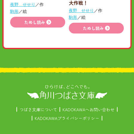
大作戦！
夜野 せせり
／作
夜野 せせり
／作
駒形
／絵
駒形
／絵
ためし読み
ためし読み
つばさ文庫について
KADOKAWAへお問い合わせ
KADOKAWAプライバシーポリシー