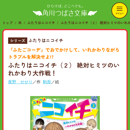
メニュー
トップ
本
ふたりはニコイチ
ふたりはニコイチ（２） 絶対ヒミツのいれ
ふたりはニコイチ
シリーズ
『ふたごコーデ』でおでかけして、いれかわりながら
トラブルを解決せよ!?
ふたりはニコイチ（２） 絶対ヒミツのい
れかわり大作戦！
夜野 せせり
／作
駒形
／絵