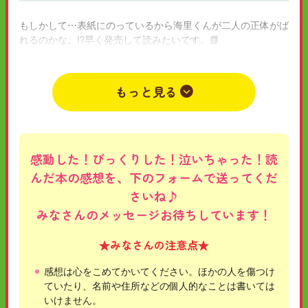
もしかして⋯表紙にのっているから海里くんが二人の正体がば
れるのかな。!?早く発売して読みたいです。📗
2026年07月30日
小学5年
ないしょ
うさぎ
もっと見る
感動した！びっくりした！泣いちゃった！読
んだ本の感想を、下のフォームで送ってくだ
さいね♪
みなさんのメッセージお待ちしています！
★みなさんの注意点★
感想は心をこめてかいてください。ほかの人を傷つけ
ていたり、名前や住所などの個人的なことは書いては
いけません。