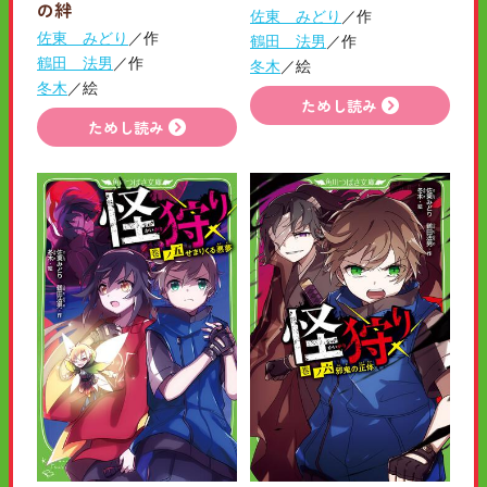
の絆
佐東 みどり
／作
佐東 みどり
／作
鶴田 法男
／作
鶴田 法男
／作
冬木
／絵
冬木
／絵
ためし読み
ためし読み