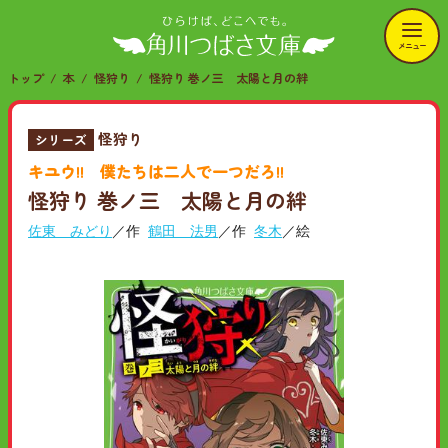
メニュー
トップ
本
怪狩り
怪狩り 巻ノ三 太陽と月の絆
怪狩り
シリーズ
キユウ!! 僕たちは二人で一つだろ!!
怪狩り 巻ノ三 太陽と月の絆
佐東 みどり
／作
鶴田 法男
／作
冬木
／絵