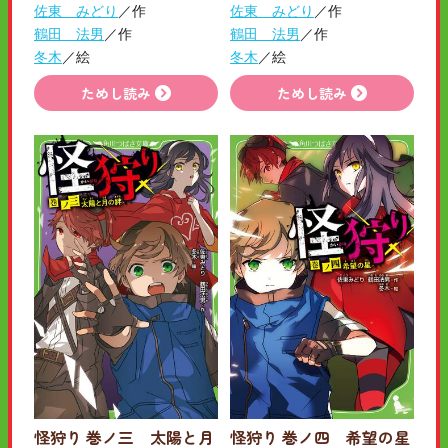
佐東 みどり
／作
佐東 みどり
／作
鶴田 法男
／作
鶴田 法男
／作
冬木
／絵
冬木
／絵
ためし読み
ためし読み
怪狩り 巻ノ三 太陽と月
怪狩り 巻ノ四 希望の星