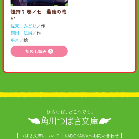
怪狩り 巻ノ七 最後の戦
い
佐東 みどり
／作
鶴田 法男
／作
冬木
／絵
ためし読み
つばさ文庫について
KADOKAWAへお問い合わせ