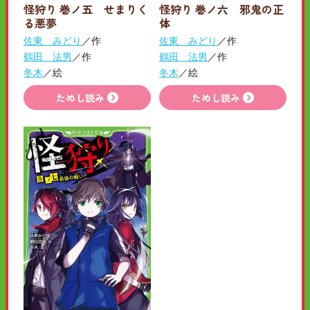
怪狩り 巻ノ五 せまりく
怪狩り 巻ノ六 邪鬼の正
る悪夢
体
佐東 みどり
／作
佐東 みどり
／作
鶴田 法男
／作
鶴田 法男
／作
冬木
／絵
冬木
／絵
ためし読み
ためし読み