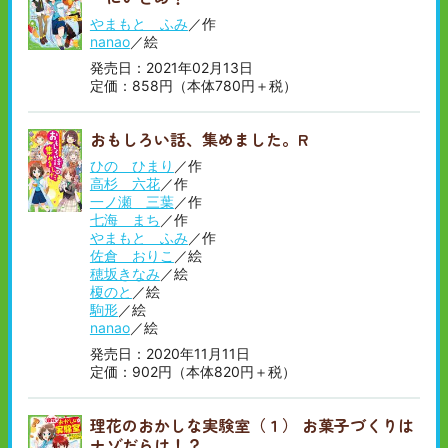
やまもと ふみ
／作
nanao
／絵
発売日：2021年02月13日
定価：858円（本体780円＋税）
おもしろい話、集めました。R
ひの ひまり
／作
高杉 六花
／作
一ノ瀬 三葉
／作
七海 まち
／作
やまもと ふみ
／作
佐倉 おりこ
／絵
穂坂きなみ
／絵
榎のと
／絵
駒形
／絵
nanao
／絵
発売日：2020年11月11日
定価：902円（本体820円＋税）
理花のおかしな実験室（１） お菓子づくりは
ナゾだらけ！？