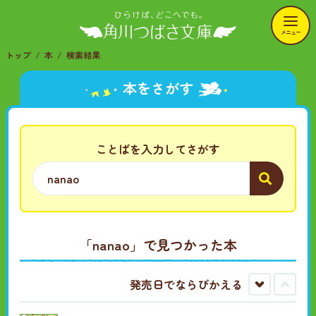
メニュー
トップ
本
検索結果
本をさがす
ことばを入力してさがす
「nanao」で見つかった本
発売日でならびかえる
古
新
い
し