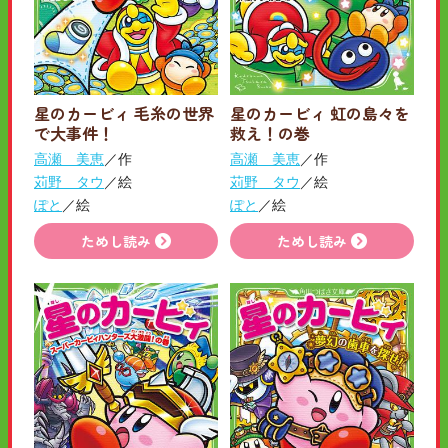
星のカービィ 毛糸の世界
星のカービィ 虹の島々を
で大事件！
救え！の巻
高瀬 美恵
／作
高瀬 美恵
／作
苅野 タウ
／絵
苅野 タウ
／絵
ぽと
／絵
ぽと
／絵
ためし読み
ためし読み