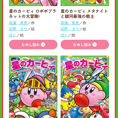
星のカービィ ロボボプラ
星のカービィ メタナイト
ネットの大冒険!
と銀河最強の戦士
高瀬 美恵
／作
高瀬 美恵
／作
苅野 タウ
／絵
苅野 タウ
／絵
ぽと
／絵
ぽと
／絵
ためし読み
ためし読み