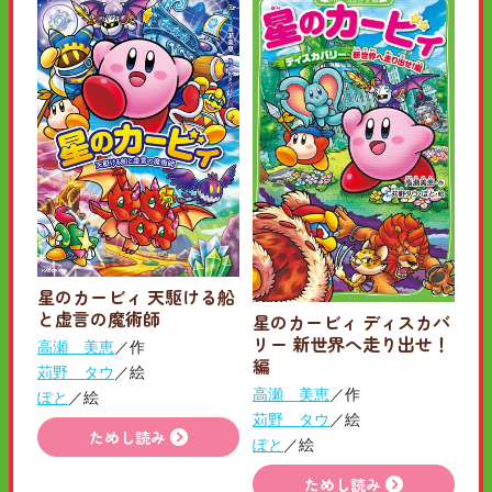
星のカービィ 天駆ける船
と虚言の魔術師
星のカービィ ディスカバ
リー 新世界へ走り出せ！
高瀬 美恵
／作
編
苅野 タウ
／絵
高瀬 美恵
／作
ぽと
／絵
苅野 タウ
／絵
ためし読み
ぽと
／絵
ためし読み