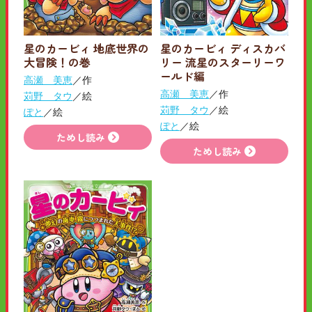
星のカービィ 地底世界の
星のカービィ ディスカバ
大冒険！の巻
リー 流星のスターリーワ
ールド編
高瀬 美恵
／作
高瀬 美恵
／作
苅野 タウ
／絵
苅野 タウ
／絵
ぽと
／絵
ぽと
／絵
ためし読み
ためし読み