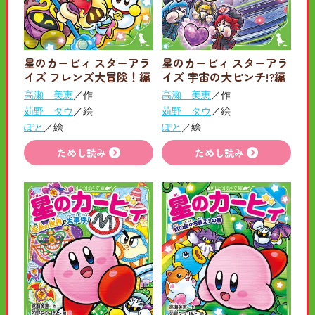
星のカービィ スターアラ
星のカービィ スターアラ
イズ フレンズ大冒険！編
イズ 宇宙の大ピンチ!?編
高瀬 美恵
／作
高瀬 美恵
／作
苅野 タウ
／絵
苅野 タウ
／絵
ぽと
／絵
ぽと
／絵
ためし読み
ためし読み