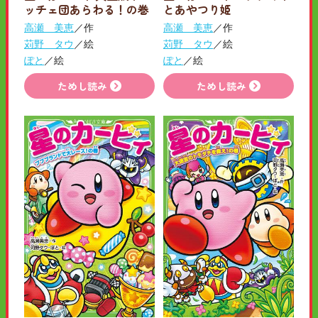
ッチェ団あらわる！の巻
とあやつり姫
高瀬 美恵
／作
高瀬 美恵
／作
苅野 タウ
／絵
苅野 タウ
／絵
ぽと
／絵
ぽと
／絵
ためし読み
ためし読み