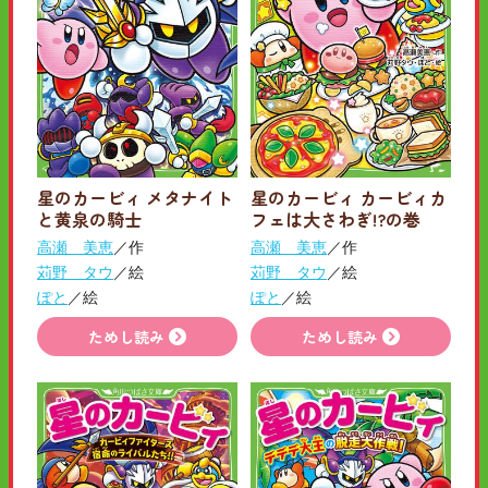
星のカービィ メタナイト
星のカービィ カービィカ
と黄泉の騎士
フェは大さわぎ!?の巻
高瀬 美恵
／作
高瀬 美恵
／作
苅野 タウ
／絵
苅野 タウ
／絵
ぽと
／絵
ぽと
／絵
ためし読み
ためし読み