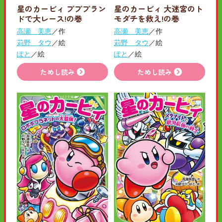
星のカービィ プププラン
星のカービィ 大迷宮のト
ドで大レース!の巻
モダチを救え!の巻
高瀬 美恵
／作
高瀬 美恵
／作
苅野 タウ
／絵
苅野 タウ
／絵
ぽと
／絵
ぽと
／絵
ためし読み
ためし読み