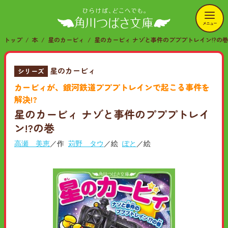
メニュー
トップ
本
星のカービィ
星のカービィ ナゾと事件のプププトレイン!?の
星のカービィ
シリーズ
カービィが、銀河鉄道プププトレインで起こる事件を
解決!?
星のカービィ ナゾと事件のプププトレイ
ン!?の巻
高瀬 美恵
／作
苅野 タウ
／絵
ぽと
／絵