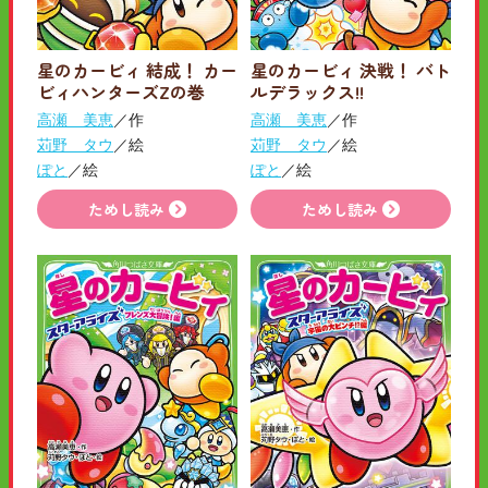
星のカービィ 結成！ カー
星のカービィ 決戦！ バト
ビィハンターズZの巻
ルデラックス!!
高瀬 美恵
／作
高瀬 美恵
／作
苅野 タウ
／絵
苅野 タウ
／絵
ぽと
／絵
ぽと
／絵
ためし読み
ためし読み