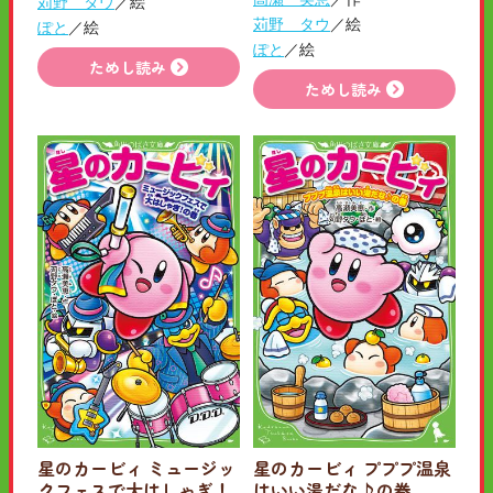
苅野 タウ
／絵
苅野 タウ
／絵
ぽと
／絵
ぽと
／絵
ためし読み
ためし読み
星のカービィ ミュージッ
星のカービィ プププ温泉
クフェスで大はしゃぎ！
はいい湯だな♪の巻