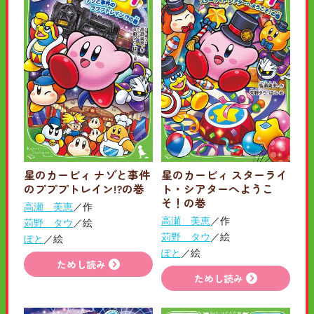
星のカービィ ナゾと事件
星のカービィ スターライ
のプププトレイン!?の巻
ト・シアターへようこ
そ！の巻
高瀬 美恵
／作
高瀬 美恵
／作
苅野 タウ
／絵
苅野 タウ
／絵
ぽと
／絵
ぽと
／絵
ためし読み
ためし読み