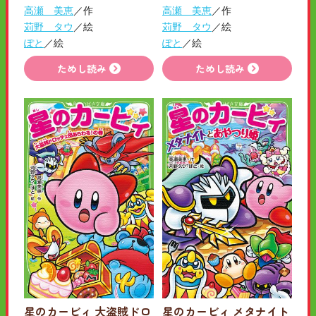
高瀬 美恵
／作
高瀬 美恵
／作
苅野 タウ
／絵
苅野 タウ
／絵
ぽと
／絵
ぽと
／絵
ためし読み
ためし読み
星のカービィ 大盗賊ドロ
星のカービィ メタナイト