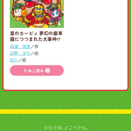
星のカービィ 夢幻の歯車
霧につつまれた大事件!?
高瀬 美恵
／作
苅野 タウ
／絵
ぽと
／絵
ためし読み