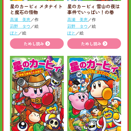
星のカービィ メタナイト
星のカービィ 雪山の夜は
と魔石の怪物
事件でいっぱい！の巻
高瀬 美恵
／作
高瀬 美恵
／作
苅野 タウ
／絵
苅野 タウ
／絵
ぽと
／絵
ぽと
／絵
ためし読み
ためし読み