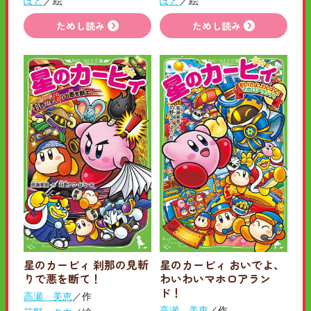
ぽと
／絵
ぽと
／絵
ためし読み
ためし読み
星のカービィ 刹那の見斬
星のカービィ おいでよ、
りで悪を断て！
わいわいマホロアラン
ド！
高瀬 美恵
／作
高瀬 美恵
／作