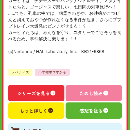
カービィは、デデデ大王やバンダナワドルディ、メタナイ
トたちと、ゴージャスで楽しい、七日間の列車旅行へ！
……でも、列車の中では、幽霊さわぎや、お砂糖がこつぜ
んと消えておやつが作れなくなる事件が起き、さらにププ
プトレイン大爆発のピンチがせまる！？
カービィたちは、みんなを守り、ユタリーでごちそうを食
べるため、事件解決に乗り出す！！
(c)Nintendo / HAL Laboratory, Inc. KB21-6868
ノベライズ
小学校中学年から
シリーズを見る
ためし読み
もっと詳しく
感想を送る