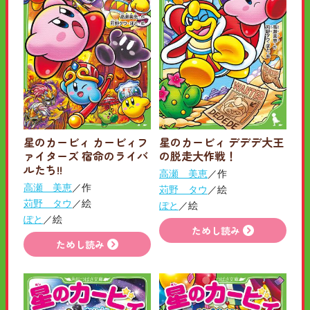
星のカービィ カービィフ
星のカービィ デデデ大王
ァイターズ 宿命のライバ
の脱走大作戦！
ルたち!!
高瀬 美恵
／作
高瀬 美恵
／作
苅野 タウ
／絵
苅野 タウ
／絵
ぽと
／絵
ぽと
／絵
ためし読み
ためし読み