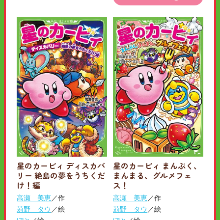
星のカービィ ディスカバ
星のカービィ まんぷく、
リー 絶島の夢をうちくだ
まんまる、グルメフェ
け！編
ス！
高瀬 美恵
／作
高瀬 美恵
／作
苅野 タウ
／絵
苅野 タウ
／絵