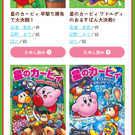
星のカービィ 早撃ち勝負
星のカービィ ワドルディ
で大決闘！
のおるすばん大決戦!!
高瀬 美恵
／作
高瀬 美恵
／作
苅野 タウ
／絵
苅野 タウ
／絵
ぽと
／絵
ぽと
／絵
ためし読み
ためし読み