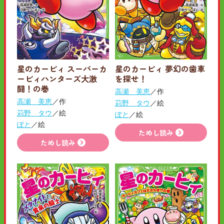
星のカービィ スーパーカ
星のカービィ 夢幻の歯車
ービィハンターズ大激
を探せ！
闘！の巻
高瀬 美恵
／作
高瀬 美恵
／作
苅野 タウ
／絵
苅野 タウ
／絵
ぽと
／絵
ぽと
／絵
ためし読み
ためし読み