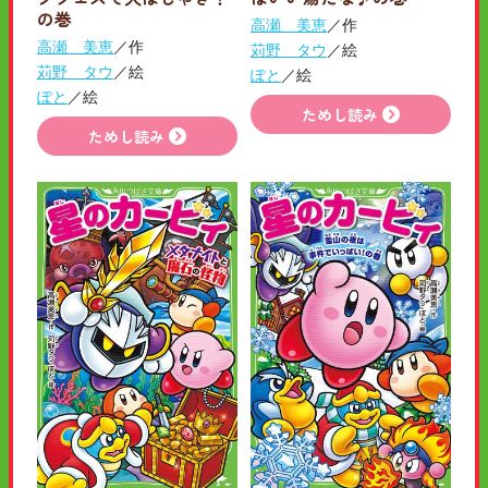
の巻
高瀬 美恵
／作
高瀬 美恵
／作
苅野 タウ
／絵
苅野 タウ
／絵
ぽと
／絵
ぽと
／絵
ためし読み
ためし読み