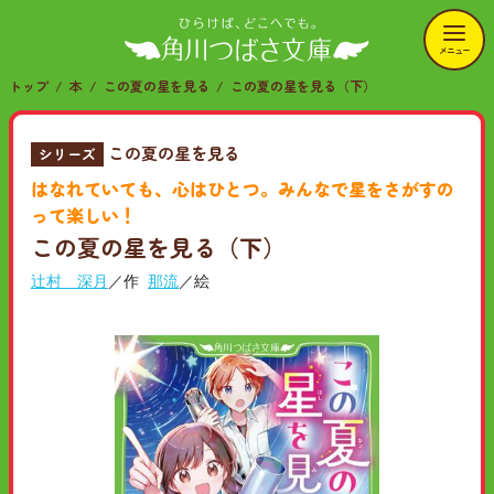
メニュー
トップ
本
この夏の星を見る
この夏の星を見る（下）
この夏の星を見る
シリーズ
はなれていても、心はひとつ。みんなで星をさがすの
って楽しい！
この夏の星を見る（下）
辻村 深月
／作
那流
／絵