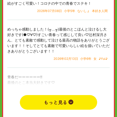
絵がすごく可愛い！コロナの中での青春でステキ！
2026年07月08日
小学5年
ないしょ
本好き人間
めっちゃ感動しました！(⁠╥⁠﹏⁠╥⁠)最後のとこほんと泣けるし大
好きです(⁠●⁠♡⁠∀⁠♡⁠)すごい青春って感じして良い♡辻村深月さ
ん、とても素敵で感動して泣ける最高の物語をありがとうござ
います！！そしてとても素敵で可愛いらしい絵を描いていただ
きありがとうございます！！
2026年02月13日
小学6年
女
♪Yui♪
青春だーーーーーー!!
最後のとこ本当大好きです♡
信じられないほど涙が止まりませんでした。
こんなに素敵な物語を書いてくれた辻村深月さんに感謝の気持
でいっぱいです！！
もっと見る
大好き！（泣）
2025年12月22日
小学6年
女
無＆麻