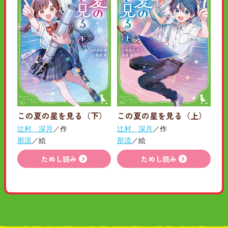
この夏の星を見る（下）
この夏の星を見る（上）
辻村 深月
／作
辻村 深月
／作
那流
／絵
那流
／絵
ためし読み
ためし読み