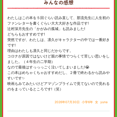
みんなの感想
わたしはこの本を５回ぐらい読み直して、那流先生に人生初の
ファンレターを書くぐらい大大大好きな作品です!
辻村深月先生の「かがみの孤城」も読みました!
どちらもおすすめです!
突然ですが、わたしは、凛久がキャラクターの中では一番好き
です!
理由はわたしも凛久と同じだからです。
コロナが原因ではないけど親の事情でつらくて苦しい思いをし
ました。（４年生の二学期）
なので最後はすっっっごく泣いてしまいました!😭
この本はめちゃくちゃおすすめだし、２冊で終わるから読みや
すいです✨️
映画もみてみたいけどアマゾンプライムで見てないので見れる
のをまっているところです!（笑）
2026年07月30日
小学6年
女
yuna