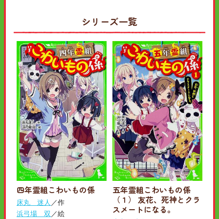
シリーズ一覧
四年霊組こわいもの係
五年霊組こわいもの係
（１） 友花、死神とクラ
床丸 迷人
／作
スメートになる。
浜弓場 双
／絵