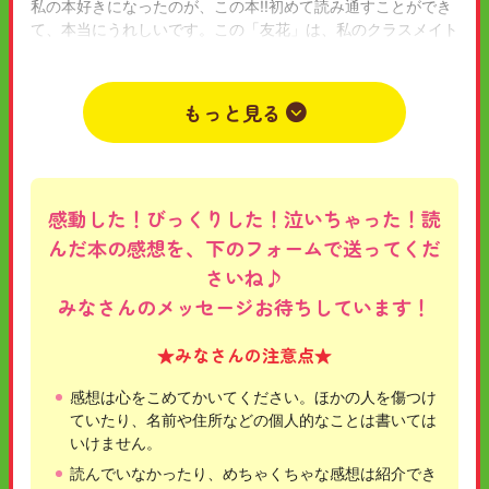
私の本好きになったのが、この本!!初めて読み通すことができ
て、本当にうれしいです。この「友花」は、私のクラスメイト
にいます。その「友花」ちゃんにすすめてみたところ、みんな
で話題になって、今は、「五年霊組こわいもの係会」をやって
います!!
もっと見る
2025年11月25日
小学4年
女
抹茶
感動した！びっくりした！泣いちゃった！読
んだ本の感想を、下のフォームで送ってくだ
さいね♪
みなさんのメッセージお待ちしています！
★みなさんの注意点★
感想は心をこめてかいてください。ほかの人を傷つけ
ていたり、名前や住所などの個人的なことは書いては
いけません。
読んでいなかったり、めちゃくちゃな感想は紹介でき