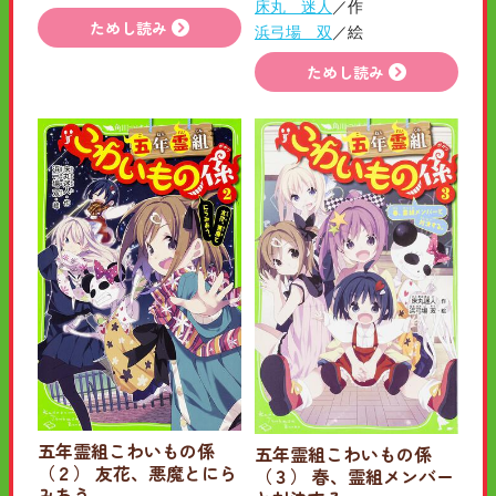
床丸 迷人
／作
ためし読み
浜弓場 双
／絵
ためし読み
五年霊組こわいもの係
五年霊組こわいもの係
（２） 友花、悪魔とにら
（３） 春、霊組メンバー
みあう。