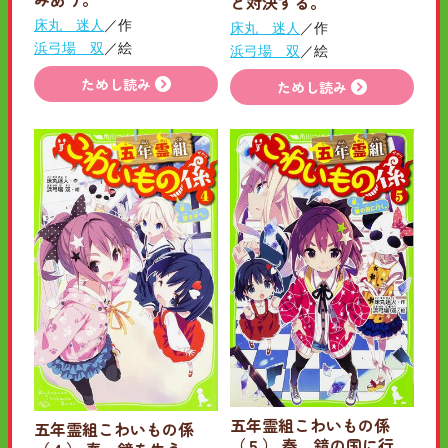
と対決する。
床丸 迷人
／作
床丸 迷人
／作
浜弓場 双
／絵
浜弓場 双
／絵
ためし読み
ためし読み
五年霊組こわいもの係
五年霊組こわいもの係
（５） 春、鏡の国に行