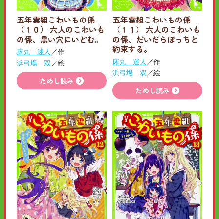
五年霊組こわいもの係
五年霊組こわいもの係
（１０） 六人のこわいも
（１１） 六人のこわいも
の係、黒い穴にいどむ。
の係、だいだらぼっちと
約束する。
床丸 迷人
／作
床丸 迷人
／作
浜弓場 双
／絵
浜弓場 双
／絵
ためし読み
ためし読み