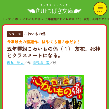
メニュー
トップ
本
こわいもの係
五年霊組こわいもの係（１） 友花、死神とクラ
こわいもの係
シリーズ
今年最大の話題作、はやくも第２巻だよ！
五年霊組こわいもの係（１） 友花、死神
とクラスメートになる。
床丸 迷人
／作
浜弓場 双
／絵