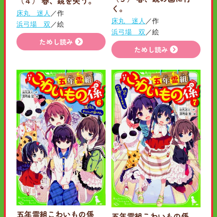
（４） 春、鏡を失う。
く。
床丸 迷人
／作
床丸 迷人
／作
浜弓場 双
／絵
浜弓場 双
／絵
ためし読み
ためし読み
五年霊組こわいもの係
五年霊組こわいもの係