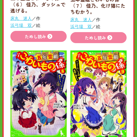
（６） 佳乃、ダッシュで
（７） 佳乃、化け猫にた
逃げる。
ちむかう。
床丸 迷人
／作
床丸 迷人
／作
浜弓場 双
／絵
浜弓場 双
／絵
ためし読み
ためし読み