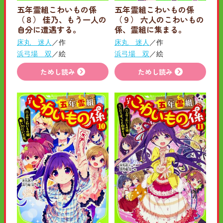
五年霊組こわいもの係
五年霊組こわいもの係
（８） 佳乃、もう一人の
（９） 六人のこわいもの
自分に遭遇する。
係、霊組に集まる。
床丸 迷人
／作
床丸 迷人
／作
浜弓場 双
／絵
浜弓場 双
／絵
ためし読み
ためし読み