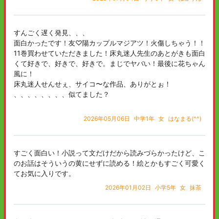
すんごく遅く発見、、、
面白かったです！友♡陽カップルマジアツ！火傷しちゃう！！
11巻買わせていただきました！床丸迷人先生のあとがきも面白
くて好きで、好きで、好きで。まじでヤバい！最後に花ちゃん
風に！
床丸迷人せんせぇ、サイコ〜な作品、ありがとぉ！
、、、、、、、、似てました？
2026年05月06日
中学1年
女
はなまる(^^)
すごく面白い！小説って文だけだから読みづらかったけど、こ
のお話はそういうの黄にせずに読める！絵とかもすごく可愛く
てお気に入りです。
2026年01月02日
小学5年
女
抹茶