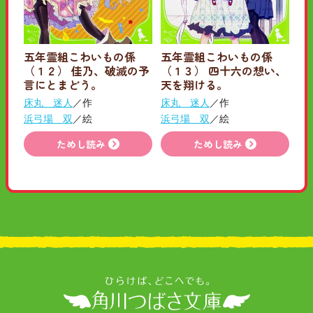
五年霊組こわいもの係
五年霊組こわいもの係
（１２） 佳乃、破滅の予
（１３） 四十六の想い、
言にとまどう。
天を翔ける。
床丸 迷人
／作
床丸 迷人
／作
浜弓場 双
／絵
浜弓場 双
／絵
ためし読み
ためし読み