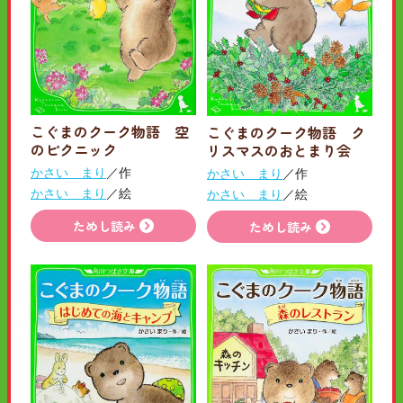
こぐまのクーク物語 空
こぐまのクーク物語 ク
のピクニック
リスマスのおとまり会
かさい まり
／作
かさい まり
／作
かさい まり
／絵
かさい まり
／絵
ためし読み
ためし読み