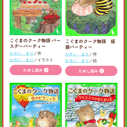
こぐまのクーク物語 バー
こぐまのクーク物語 仮
スデーパーティー
装パーティー
かさい まり
／作
かさい まり
／作
かさい まり
／イラスト
かさい まり
／絵
ためし読み
ためし読み