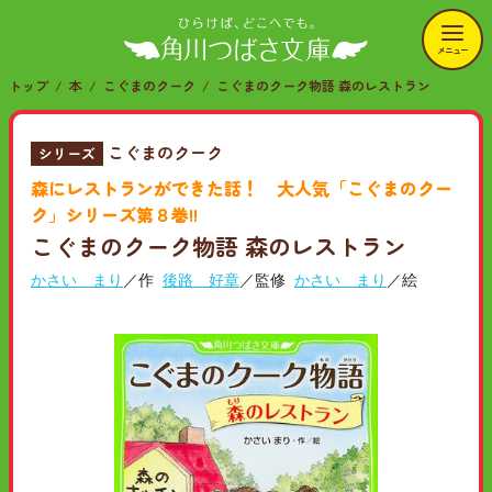
メニュー
トップ
本
こぐまのクーク
こぐまのクーク物語 森のレストラン
こぐまのクーク
シリーズ
森にレストランができた話！ 大人気「こぐまのクー
ク」シリーズ第８巻!!
こぐまのクーク物語 森のレストラン
かさい まり
／作
後路 好章
／監修
かさい まり
／絵