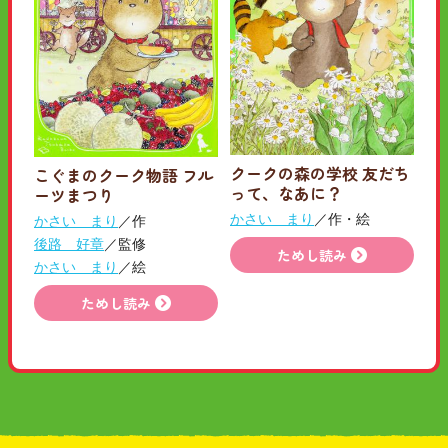
クークの森の学校 友だち
こぐまのクーク物語 フル
って、なあに？
ーツまつり
かさい まり
／作・絵
かさい まり
／作
後路 好章
／監修
ためし読み
かさい まり
／絵
ためし読み