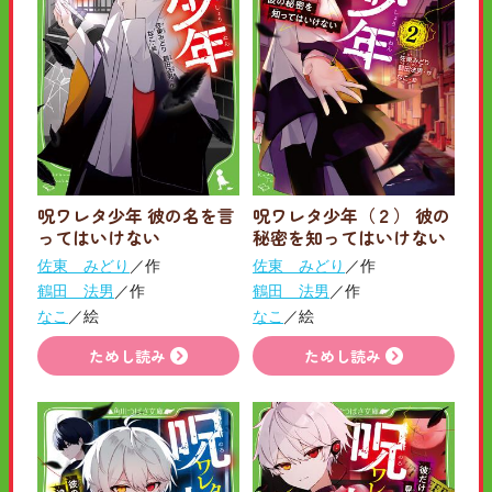
呪ワレタ少年 彼の名を言
呪ワレタ少年（２） 彼の
ってはいけない
秘密を知ってはいけない
佐東 みどり
／作
佐東 みどり
／作
鶴田 法男
／作
鶴田 法男
／作
なこ
／絵
なこ
／絵
ためし読み
ためし読み