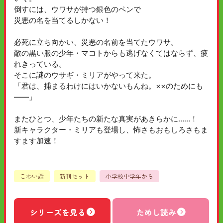
倒すには、ウワサが持つ銀色のペンで
災悪の名を当てるしかない！
必死に立ち向かい、災悪の名前を当てたウワサ。
敵の黒い服の少年・マコトからも逃げなくてはならず、疲
れきっている。
そこに謎のウサギ・ミリアがやって来た。
「君は、捕まるわけにはいかないもんね。××のためにも
――」
またひとつ、少年たちの新たな真実があきらかに……！
新キャラクター・ミリアも登場し、怖さもおもしろさもま
すます加速！
こわい話
新刊セット
小学校中学年から
シリーズを見る
ためし読み