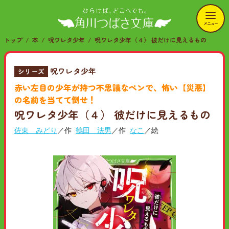
メニュー
トップ
本
呪ワレタ少年
呪ワレタ少年（４） 彼だけに見えるもの
呪ワレタ少年
シリーズ
赤い左目の少年が持つ不思議なペンで、怖い【災悪】
の名前を当てて倒せ！
呪ワレタ少年（４） 彼だけに見えるもの
佐東 みどり
／作
鶴田 法男
／作
なこ
／絵