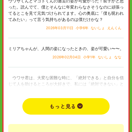
ウワサくんとマコトくんの過去の姿が可愛かった！双子かと思
った。読んでて、僕とそんなに年変わらなさそうなのに頑張っ
てるとこを見て元気づけられてます。心の奥底に「僕も呪われ
てみたい」って言う気持ちがあるのは僕だけかな？
2026年03月11日
小学6年
ないしょ
えんくん
ミリアちゃんが、人間の姿になったときの、姿が可愛い〜〜。
2026年02月04日
小学1年
ないしょ
なな
ウワサ君は、大変な困難な時に、「絶対できる」と自分を信
じて人を助けるところが大好きで、私には「絶対できない」と
思いました。そして、ドキドキ感もあったり、ゾッとするとこ
ろがあって、とても緊張感があり面白かったです。
また、挿絵のウワサ君と、マコト君の姿がかなり似ていたの
もっと見る
で、双子かと思いビックリしました。
最後にウワサ君の「皆を助ける」と心に決めた勇気と気持ち
に感動しました。
2025年11月09日
小学5年
女
ナリカ