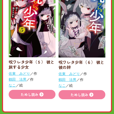
呪ワレタ少年（５） 彼と
呪ワレタ少年（６） 彼と
旅する少女
彼の絆
佐東 みどり
／作
佐東 みどり
／作
鶴田 法男
／作
鶴田 法男
／作
なこ
／絵
なこ
／絵
ためし読み
ためし読み