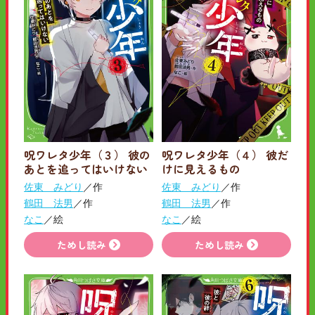
呪ワレタ少年（３） 彼の
呪ワレタ少年（４） 彼だ
あとを追ってはいけない
けに見えるもの
佐東 みどり
／作
佐東 みどり
／作
鶴田 法男
／作
鶴田 法男
／作
なこ
／絵
なこ
／絵
ためし読み
ためし読み