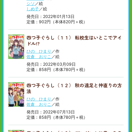
シソ
／絵
しめ子
／絵
発売日：2022年01月13日
定価：902円（本体820円＋税）
四つ子ぐらし（１１） 転校生はいとこでアイ
ドル!?
ひの ひまり
／作
佐倉 おりこ
／絵
発売日：2022年03月09日
定価：858円（本体780円＋税）
四つ子ぐらし（１２） 秋の遠足と仲直りの方
法
ひの ひまり
／作
佐倉 おりこ
／絵
発売日：2022年07月13日
定価：858円（本体780円＋税）