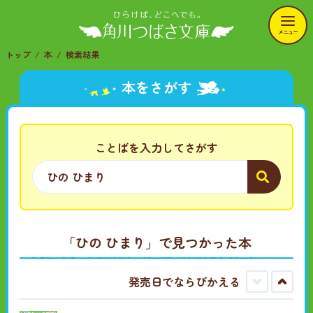
メニュー
トップ
本
検索結果
本をさがす
ことばを入力してさがす
「ひの ひまり」で見つかった本
発売日でならびかえる
古
新
い
し