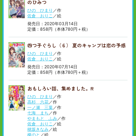
のひみつ
ひの ひまり
／作
佐倉 おりこ
／絵
発売日：2020年03月14日
定価：858円（本体780円＋税）
四つ子ぐらし（６） 夏のキャンプは恋の予感
ひの ひまり
／作
佐倉 おりこ
／絵
発売日：2020年07月14日
定価：858円（本体780円＋税）
おもしろい話、集めました。R
ひの ひまり
／作
高杉 六花
／作
一ノ瀬 三葉
／作
七海 まち
／作
やまもと ふみ
／作
佐倉 おりこ
／絵
穂坂きなみ
／絵
榎のと
／絵