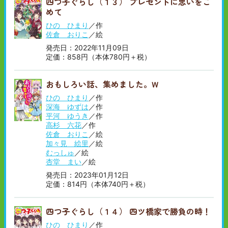
四つ子ぐらし（１３） プレゼントに思いをこ
めて
ひの ひまり
／作
佐倉 おりこ
／絵
発売日：2022年11月09日
定価：858円（本体780円＋税）
おもしろい話、集めました。W
ひの ひまり
／作
深海 ゆずは
／作
平河 ゆうき
／作
高杉 六花
／作
佐倉 おりこ
／絵
加々見 絵里
／絵
むっしゅ
／絵
杏堂 まい
／絵
発売日：2023年01月12日
定価：814円（本体740円＋税）
四つ子ぐらし（１４） 四ツ橋家で勝負の時！
ひの ひまり
／作