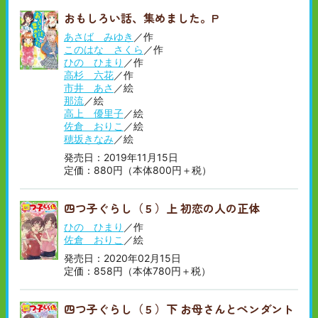
おもしろい話、集めました。P
あさば みゆき
／作
このはな さくら
／作
ひの ひまり
／作
高杉 六花
／作
市井 あさ
／絵
那流
／絵
高上 優里子
／絵
佐倉 おりこ
／絵
穂坂きなみ
／絵
発売日：2019年11月15日
定価：880円（本体800円＋税）
四つ子ぐらし（５）上 初恋の人の正体
ひの ひまり
／作
佐倉 おりこ
／絵
発売日：2020年02月15日
定価：858円（本体780円＋税）
四つ子ぐらし（５）下 お母さんとペンダント