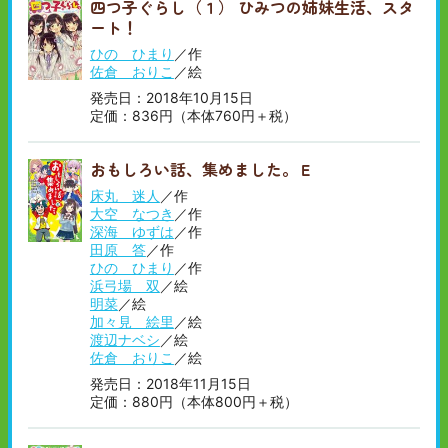
四つ子ぐらし（１） ひみつの姉妹生活、スタ
順
い
ート！
順
ひの ひまり
／作
佐倉 おりこ
／絵
発売日：2018年10月15日
定価：836円（本体760円＋税）
おもしろい話、集めました。Ｅ
床丸 迷人
／作
大空 なつき
／作
深海 ゆずは
／作
田原 答
／作
ひの ひまり
／作
浜弓場 双
／絵
明菜
／絵
加々見 絵里
／絵
渡辺ナベシ
／絵
佐倉 おりこ
／絵
発売日：2018年11月15日
定価：880円（本体800円＋税）