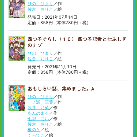
ひの ひまり
／作
佐倉 おりこ
／絵
発売日：2021年07月14日
定価：858円（本体780円＋税）
四つ子ぐらし（１０） 四つ子記者と七ふしぎ
のナゾ
ひの ひまり
／作
佐倉 おりこ
／絵
発売日：2021年11月10日
定価：858円（本体780円＋税）
おもしろい話、集めました。A
ひの ひまり
／作
一ノ瀬 三葉
／作
吹井 乃菜
／作
あんのまる
／作
七都 にい
／作
佐倉 おりこ
／絵
榎のと
／絵
くろでこ
／絵