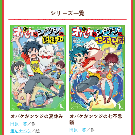
シリーズ一覧
オバケがシツジの夏休み
オバケがシツジの七不思
議
田原 答
／作
田原 答
／作
渡辺ナベシ
／絵