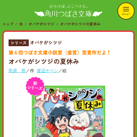
メニュー
トップ
本
オバケがシツジ
オバケがシツジの夏休み
オバケがシツジ
シリーズ
第６回つばさ文庫小説賞〈金賞〉受賞作だよ！
オバケがシツジの夏休み
田原 答
／作
渡辺ナベシ
／絵