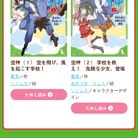
空神（１） 空を飛び、風
空神（２） 学校を救
を起こす学校！
え！ 危険な少女、登場
夏美
／作
夏美
／作
ソノムラ
／絵
あきづき りょう
／絵
ソノムラ
／キャラクターデザ
ためし読み
イン
ためし読み