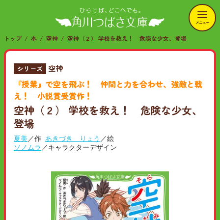
メニュー
トップ
本
空神
空神（２） 学校を救え！ 危険な少女、登場
空神
シリーズ
『授業』で空を飛ぶ！ 仲間と力を合わせ、強敵と戦
え！ 小説賞受賞作！
空神（２） 学校を救え！ 危険な少女、
登場
夏美
／作
あきづき りょう
／絵
ソノムラ
／キャラクターデザイン