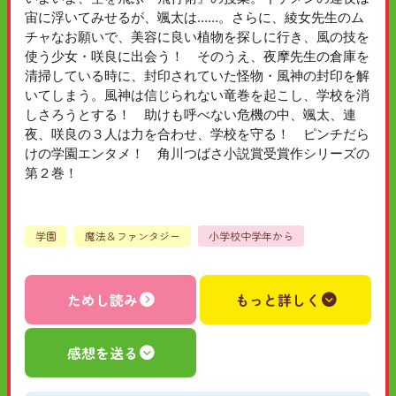
宙に浮いてみせるが、颯太は……。さらに、綾女先生のム
チャなお願いで、美容に良い植物を探しに行き、風の技を
使う少女・咲良に出会う！ そのうえ、夜摩先生の倉庫を
清掃している時に、封印されていた怪物・風神の封印を解
いてしまう。風神は信じられない竜巻を起こし、学校を消
しさろうとする！ 助けも呼べない危機の中、颯太、連
夜、咲良の３人は力を合わせ、学校を守る！ ピンチだら
けの学園エンタメ！ 角川つばさ小説賞受賞作シリーズの
第２巻！
学園
魔法＆ファンタジー
小学校中学年から
ためし読み
もっと詳しく
感想を送る