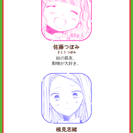
佐藤つぼみ
さとう つぼみ
結の親友。
動物が大好き。
楠見志緒