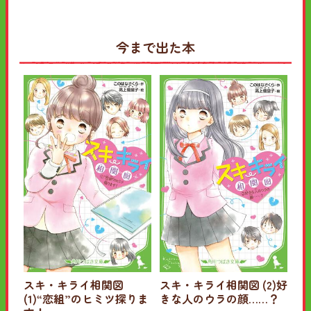
今まで出た本
スキ・キライ相関図
スキ・キライ相関図 (2)好
(1)“恋組”のヒミツ探りま
きな人のウラの顔……？