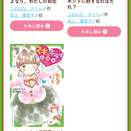
よなら、わたしの初恋
ホントに好きなのはだ
れ？
このはな さくら
／作
このはな さくら
／作
高上 優里子
／絵
高上 優里子
／絵
ためし読み
ためし読み