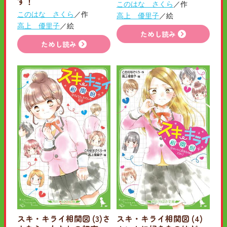
す！
このはな さくら
／作
このはな さくら
／作
高上 優里子
／絵
高上 優里子
／絵
ためし読み
ためし読み
スキ・キライ相関図 (3)さ
スキ・キライ相関図 (4)