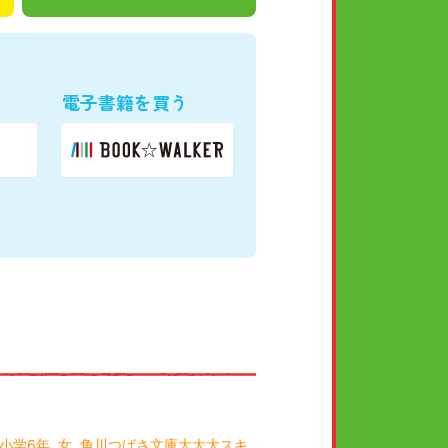
電子書籍を買う
小学6年
女
角川つばさ文庫大大大スキ