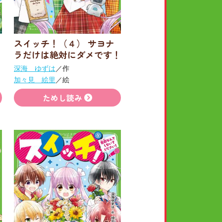
スイッチ！（４） サヨナ
ラだけは絶対にダメです！
深海 ゆずは
／作
加々見 絵里
／絵
ためし読み