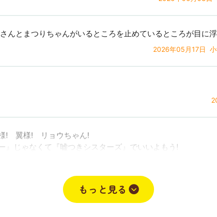
！浅井さんとまつりちゃんがいるところを止めているところが目に
2026年05月17日
小
2
様! 翼様! リョウちゃん!
カー』じゃなくて『嘘つきシスターズ』でいいよもう!
見さん、ありがとうございます!
もっと見る