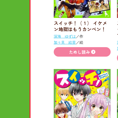
スイッチ！（１） イケメ
ン地獄はもうカンベン！
深海 ゆずは
／作
加々見 絵里
／絵
ためし読み