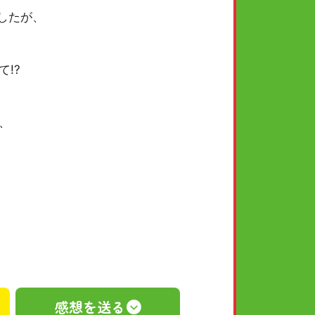
したが、
!?
、
感想を送る