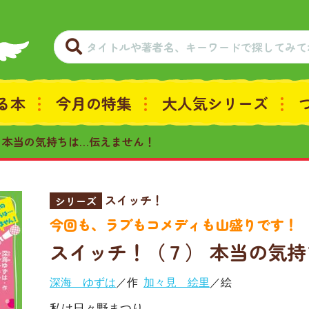
る本
今月の特集
大人気シリーズ
 本当の気持ちは…伝えません！
スイッチ！
シリーズ
今回も、ラブもコメディも山盛りです！
スイッチ！（７） 本当の気
深海 ゆずは
／作
加々見 絵里
／絵
私は日々野まつり。