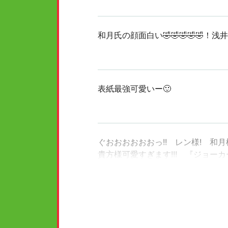
和月氏の顔面白い🤣🤣🤣🤣
表紙最強可愛いー🙂
ぐおおおおおおっ!! レン様! 和月
貴方様可愛すぎます!!! 『ジョー
ほんっとに可愛い⋯深海さん、加々