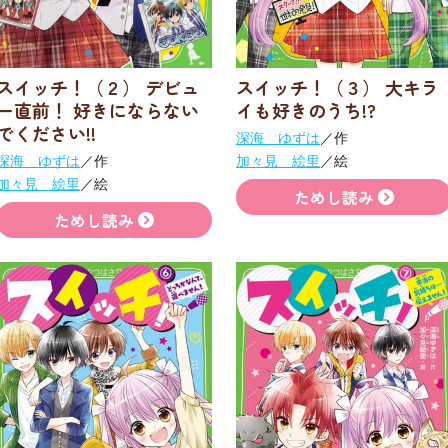
スイッチ！（２） デビュ
スイッチ！（３） 大キラ
ー直前！ 好きにならない
イも好きのうち!?
でください!!
深海 ゆずは
／作
深海 ゆずは
／作
加々見 絵里
／絵
加々見 絵里
／絵
ためし読み
ためし読み