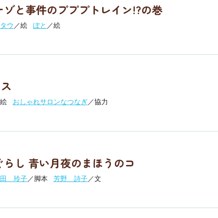
ナゾと事件のプププトレイン!?の巻
タウ
／絵
ぽと
／絵
ンス
絵
おしゃれサロンなつなぎ
／協力
ぐらし 青い月夜のまほうのコ
田 玲子
／脚本
芳野 詩子
／文