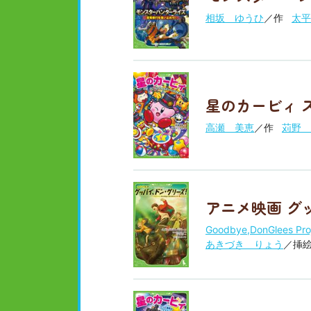
相坂 ゆうひ
／作
太平
星のカービィ 
高瀬 美恵
／作
苅野 
アニメ映画 グ
Goodbye,DonGlees Pro
あきづき りょう
／挿