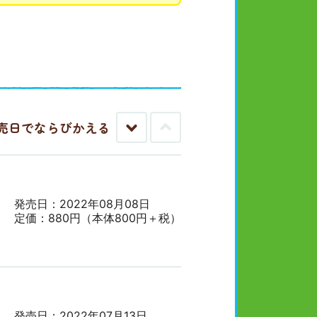
売日でならびかえる
古
新
い
し
順
い
順
発売日：2022年08月08日
定価：880円（本体800円＋税）
発売日：2022年07月13日