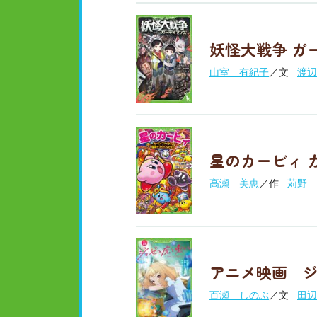
妖怪大戦争 ガ
山室 有紀子
／文
渡辺
星のカービィ 
高瀬 美恵
／作
苅野 
アニメ映画 
百瀬 しのぶ
／文
田辺