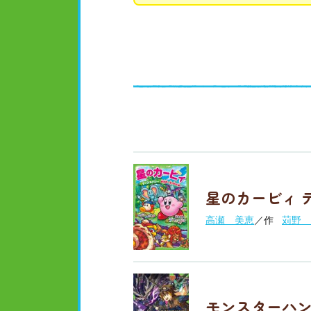
星のカービィ 
高瀬 美恵
／作
苅野 
モンスターハン