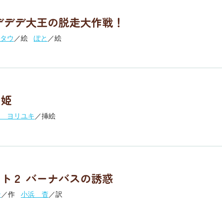
デデデ大王の脱走大作戦！
タウ
／絵
ぽと
／絵
の姫
 ヨリユキ
／挿絵
ト２ バーナバスの誘惑
ン
／作
小浜 杳
／訳