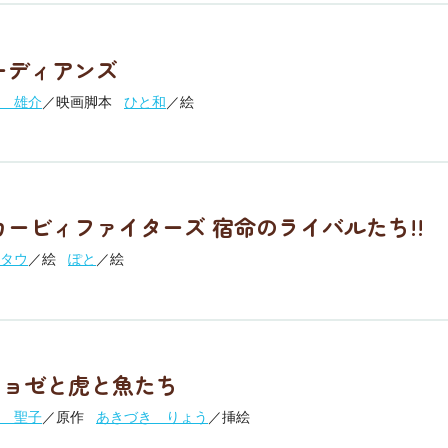
ーディアンズ
 雄介
／映画脚本
ひと和
／絵
カービィファイターズ 宿命のライバルたち!!
タウ
／絵
ぽと
／絵
ジョゼと虎と魚たち
 聖子
／原作
あきづき りょう
／挿絵