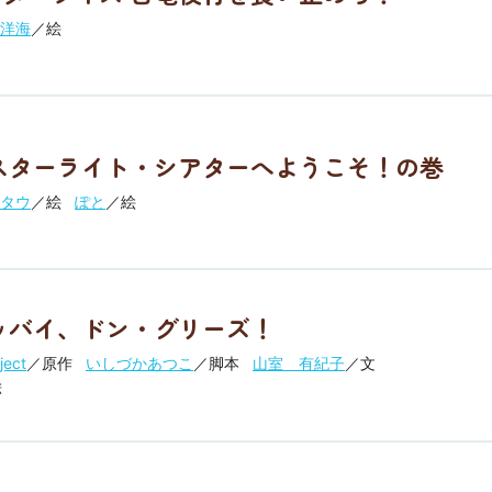
洋海
／絵
スターライト・シアターへようこそ！の巻
タウ
／絵
ぽと
／絵
ッバイ、ドン・グリーズ！
ject
／原作
いしづかあつこ
／脚本
山室 有紀子
／文
絵