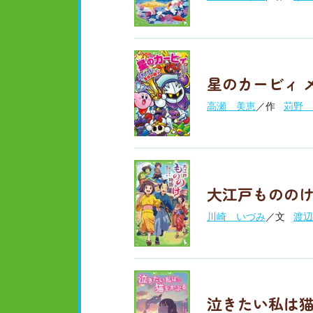
星のカービィ 
高瀬 美恵
／作
苅野 
大江戸ものの
川崎 いづみ
／文
渡辺
泣きたい私は