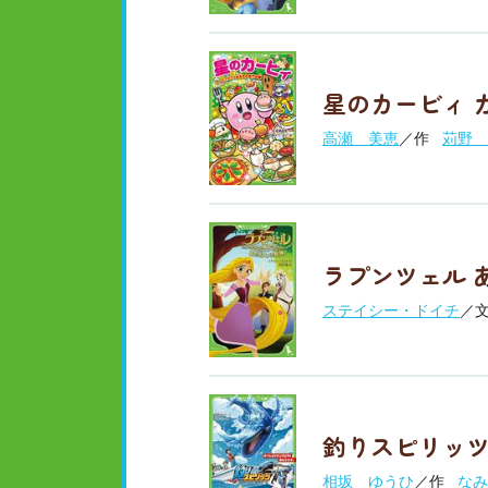
星のカービィ 
高瀬 美恵
／作
苅野 
ラプンツェル 
ステイシー・ドイチ
／
釣りスピリッツ
相坂 ゆうひ
／作
なみ