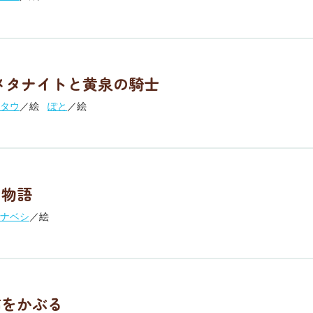
メタナイトと黄泉の騎士
タウ
／絵
ぽと
／絵
け物語
ナベシ
／絵
猫をかぶる