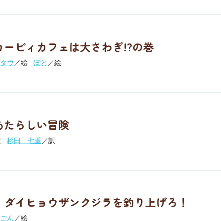
カービィカフェは大さわぎ!?の巻
タウ
／絵
ぽと
／絵
あたらしい冒険
文
杉田 七重
／訳
 ダイヒョウザンクジラを釣り上げろ！
ごん
／絵