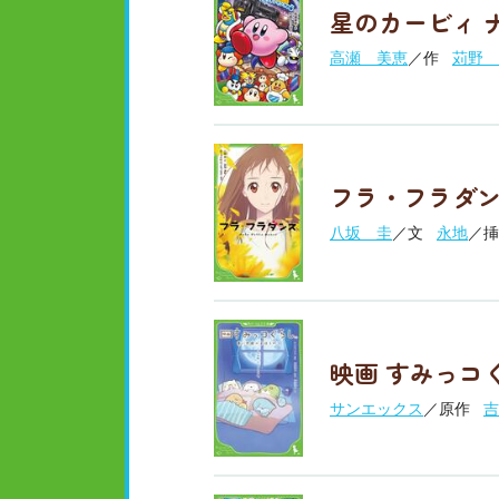
星のカービィ 
高瀬 美恵
／作
苅野 
フラ・フラダ
八坂 圭
／文
永地
／挿
映画 すみっコ
サンエックス
／原作
吉