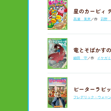
星のカービィ 
高瀬 美恵
／作
苅野 
竜とそばかす
細田 守
／作
イケガミ
ピーターラビッ
フレデリック・ウォー