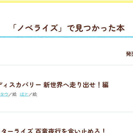
「ノベライズ」
で見つかった本
発
ディスカバリー 新世界へ走り出せ！編
タウ
／絵
ぽと
／絵
ターライズ 百竜夜行を食い止めろ！