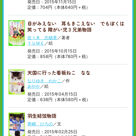
発売日：2015年11月15日
定価：704円（本体640円＋税）
目がみえない 耳もきこえない でもぼくは
笑ってる 障がい児３兄弟物語
佐々木 志穂美
／著者
ＹＵＭＥ
／絵
発売日：2015年10月15日
定価：858円（本体780円＋税）
天国に行った看板ねこ なな
なりゆき わかこ
／作
あやか
／絵
発売日：2015年04月15日
定価：638円（本体580円＋税）
羽生結弦物語
青嶋 ひろの
／文
発売日：2015年02月25日