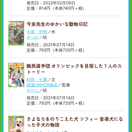
発売日：2022年02月09日
定価：814円（本体740円＋税）
今泉先生のゆかいな動物日記
今泉 忠明
／作
きっか
／絵
発売日：2021年07月14日
定価：792円（本体720円＋税）
難民選手団 オリンピックを目指した７人のス
トーリー
杉田 七重
／文
国連UNHCR協会
／監修
ちーこ
／絵
発売日：2021年07月14日
定価：792円（本体720円＋税）
さよならをのりこえた犬 ソフィー 盲導犬にな
った子犬の物語