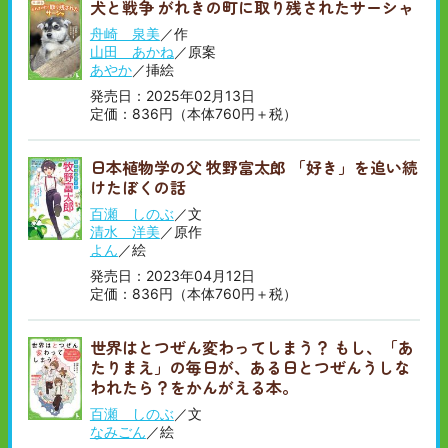
犬と戦争 がれきの町に取り残されたサーシャ
順
い
順
舟崎 泉美
／作
山田 あかね
／原案
あやか
／挿絵
発売日：2025年02月13日
定価：836円（本体760円＋税）
日本植物学の父 牧野富太郎 「好き」を追い続
けたぼくの話
百瀬 しのぶ
／文
清水 洋美
／原作
よん
／絵
発売日：2023年04月12日
定価：836円（本体760円＋税）
世界はとつぜん変わってしまう？ もし、「あ
たりまえ」の毎日が、ある日とつぜんうしな
われたら？をかんがえる本。
百瀬 しのぶ
／文
なみごん
／絵