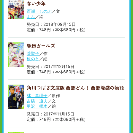
ない少年
百瀬 しのぶ
／文
よん
／絵
発売日：2018年09月15日
定価：748円（本体680円＋税）
駅伝ガールズ
菅聖子
／作
榎のと
／絵
発売日：2017年12月15日
定価：748円（本体680円＋税）
角川つばさ文庫版 西郷どん！ 西郷隆盛の物語
林 真理子
／原作
吉橋 通夫
／文
勇沢 椰木
／絵
発売日：2017年11月15日
定価：748円（本体680円＋税）