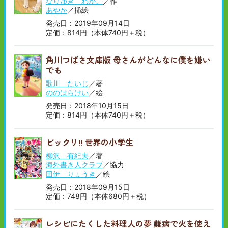
なりゆき わかこ
／作
あやか
／挿絵
発売日：2019年09月14日
定価：814円（本体740円＋税）
角川つばさ文庫版 母さんがどんなに僕を嫌い
でも
歌川 たいじ
／著
ののはらけい
／絵
発売日：2018年10月15日
定価：814円（本体740円＋税）
ビックリ!! 世界の小学生
柳沢 有紀夫
／著
海外書き人クラブ
／協力
田伊 りょうき
／絵
発売日：2018年09月15日
定価：748円（本体680円＋税）
レシピにたくした料理人の夢 難病で火を使え