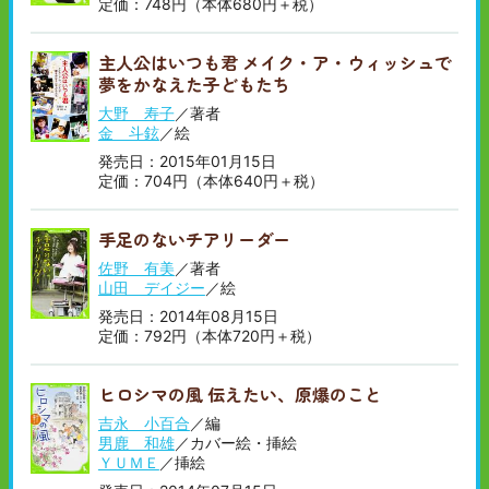
定価：748円（本体680円＋税）
主人公はいつも君 メイク・ア・ウィッシュで
夢をかなえた子どもたち
大野 寿子
／著者
金 斗鉉
／絵
発売日：2015年01月15日
定価：704円（本体640円＋税）
手足のないチアリーダー
佐野 有美
／著者
山田 デイジー
／絵
発売日：2014年08月15日
定価：792円（本体720円＋税）
ヒロシマの風 伝えたい、原爆のこと
吉永 小百合
／編
男鹿 和雄
／カバー絵・挿絵
ＹＵＭＥ
／挿絵