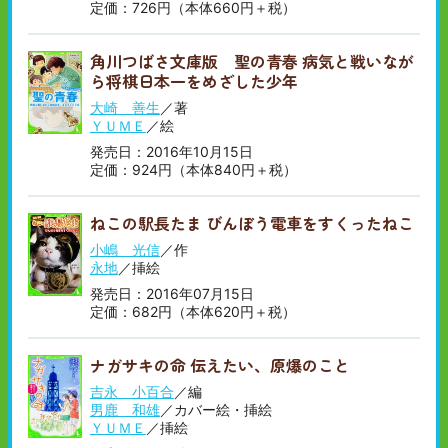
定価：726円（本体660円＋税）
角川つばさ文庫版 聖の青春 病気と戦いなが
ら将棋日本一をめざした少年
大崎 善生
／著
ＹＵＭＥ
／絵
発売日：2016年10月15日
定価：924円（本体840円＋税）
ねこの駅長たま びんぼう電車をすくったねこ
小嶋 光信
／作
永地
／挿絵
発売日：2016年07月15日
定価：682円（本体620円＋税）
ナガサキの命 伝えたい、原爆のこと
吉永 小百合
／編
男鹿 和雄
／カバー絵・挿絵
ＹＵＭＥ
／挿絵