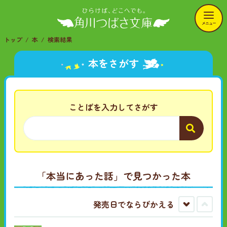
メニュー
トップ
本
検索結果
本をさがす
ことばを入力してさがす
「本当にあった話」
で見つかった本
発売日でならびかえる
古
新
い
し