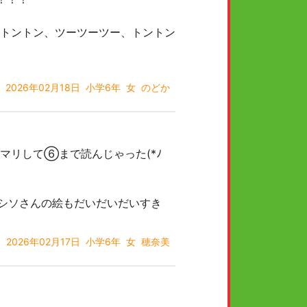
トントン、ツーツーツー、トントン
2026年02月18日
小学6年
女
のどか
マリして⑥まで読んじゃった(*ﾉ
)シソさんの絵もだいだいだいすき
2026年02月17日
小学6年
女
穂奈美