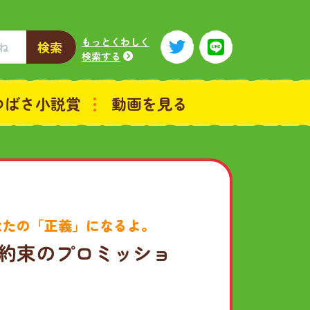
もっとくわしく
検索
検索する
つばさ小説賞
動画を見る
たの「正義」になるよ。
 約束のプロミッショ