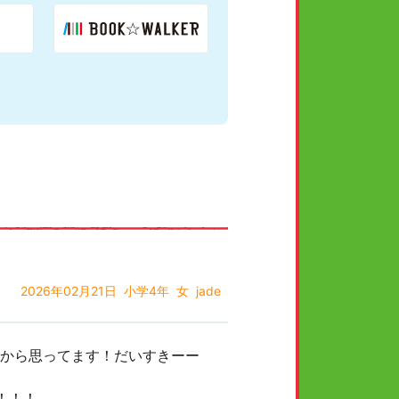
2026年02月21日
小学4年
女
jade
から思ってます！だいすきーー
！！！