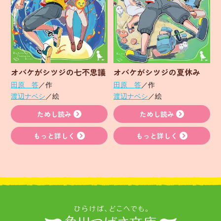
オバケがシツジの七不思議
オバケがシツジの夏休み
田原 答
／作
田原 答
／作
渡辺ナベシ
／絵
渡辺ナベシ
／絵
ためし読み
ためし読み
もっと詳しく
もっと詳しく