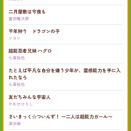
二月屋敷は今夜も
富田権次郎
千年狩り ドラゴンの子
ツヨシ
超能忍者兄妹 ハグロ
七草裕也
たとえば平凡な自分を嫌う少年が、霊感能力を手に入
れたなら
七草裕也
友だちみんな宇宙人
かわせひろし
さいきっく☆ついんず！ 〜二人は超能力ガール〜
深水映