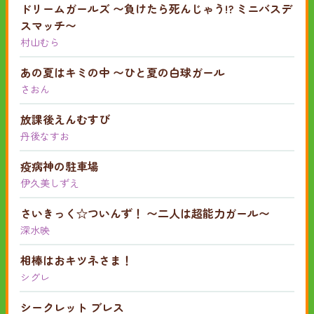
ドリームガールズ 〜負けたら死んじゃう!? ミニバスデ
スマッチ〜
村山むら
あの夏はキミの中 〜ひと夏の白球ガール
さおん
放課後えんむすび
丹後なすお
疫病神の駐車場
伊久美しずえ
さいきっく☆ついんず！ 〜二人は超能力ガール〜
深水映
相棒はおキツネさま！
シグレ
シークレット ブレス