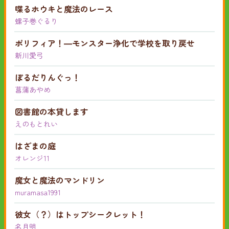
喋るホウキと魔法のレース
螺子巻ぐるり
ポリフィア！―モンスター浄化で学校を取り戻せ
新川愛弓
ぼるだりんぐっ！
菖蒲あやめ
図書館の本貸します
えのもとれい
はざまの庭
オレンジ11
魔女と魔法のマンドリン
muramasa1991
彼女（？）はトップシークレット！
名月明