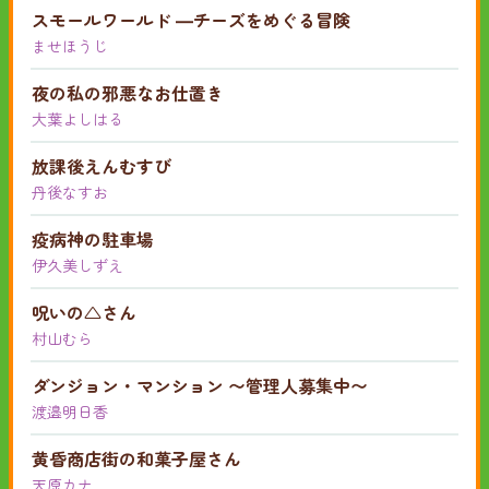
スモールワールド ―チーズをめぐる冒険
ませほうじ
夜の私の邪悪なお仕置き
大葉よしはる
放課後えんむすび
丹後なすお
疫病神の駐車場
伊久美しずえ
呪いの△さん
村山むら
ダンジョン・マンション 〜管理人募集中〜
渡邉明日香
黄昏商店街の和菓子屋さん
天原カナ