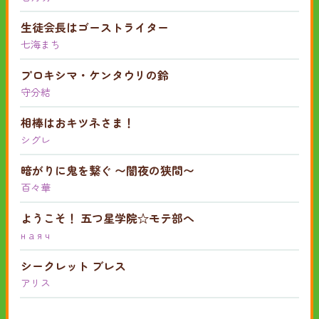
生徒会長はゴーストライター
七海まち
プロキシマ・ケンタウリの鈴
守分結
相棒はおキツネさま！
シグレ
暗がりに鬼を繋ぐ 〜闇夜の狭間〜
百々華
ようこそ！ 五つ星学院☆モテ部へ
н a я ч
シークレット ブレス
アリス