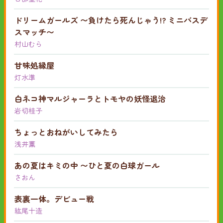
ドリームガールズ 〜負けたら死んじゃう!? ミニバスデ
スマッチ〜
村山むら
甘味処縁屋
灯水準
白ネコ神マルジャーラとトモヤの妖怪退治
岩切桂子
ちょっとおねがいしてみたら
浅井薫
あの夏はキミの中 〜ひと夏の白球ガール
さおん
表裏一体。デビュー戦
紘尾十造