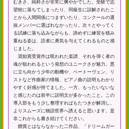
むきさ、純粋さが非常に爽やかでした。受験で志
望校に落ちてしまったり、同級生に誤解されたこ
とから人間関係につまずいたり、コンクールの選
抜メンバーに選ばれなかったり。次々とやってく
る試練に落ち込みながらも、諦めずに練習を積み
重ねる姿は、読者に勇気を与えてくれるものと感
じました。
奨励賞受賞作は呪われた楽譜、それを弾く者の
魂が狙われるという発想のユニークさが魅力。悪
に立ち向かう少年の動機や、ベートーヴェン、リ
ストなど作曲家の情報、ピアノ曲の説明もわかり
やすく好感が持てました。一方、もったいないな
と感じたのは前半に説明文が多かったこと。この
導入部をもう少し整理すればもたつきが解消し、
よりスムーズに物語世界へ誘えると思います。是
非これからも書き続けてください。
贈賞とはならなかった二作品、「ドリームガー