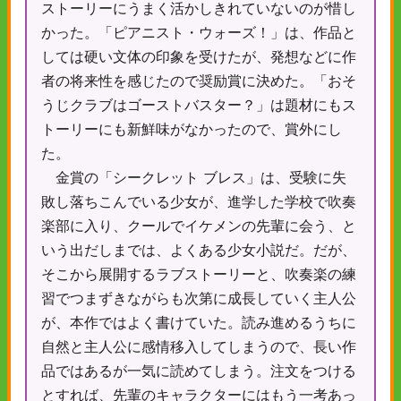
ストーリーにうまく活かしきれていないのが惜し
かった。「ピアニスト・ウォーズ！」は、作品と
しては硬い文体の印象を受けたが、発想などに作
者の将来性を感じたので奨励賞に決めた。「おそ
うじクラブはゴーストバスター？」は題材にもス
トーリーにも新鮮味がなかったので、賞外にし
た。
金賞の「シークレット ブレス」は、受験に失
敗し落ちこんでいる少女が、進学した学校で吹奏
楽部に入り、クールでイケメンの先輩に会う、と
いう出だしまでは、よくある少女小説だ。だが、
そこから展開するラブストーリーと、吹奏楽の練
習でつまずきながらも次第に成長していく主人公
が、本作ではよく書けていた。読み進めるうちに
自然と主人公に感情移入してしまうので、長い作
品ではあるが一気に読めてしまう。注文をつける
とすれば、先輩のキャラクターにはもう一考あっ