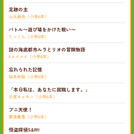
足跡の主
山元麻央（小学6年）
バトル〜遊び場をかけた戦い〜
たっくん（小学6年）
謎の海底都市ルラとリオの冒険物語
Kメイメイ（小学6年）
忘れられた記憶
坂本彬紘（小学6年）
「本日私は、あなたに就職します。」
日常キャモン（小学6年）
プニ天使！
齋須春香（小学6年）
怪盗探偵S&R!!