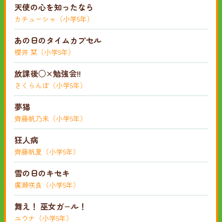
天使の心を知ったなら
カチューシャ（小学5年）
あの日のタイムカプセル
櫻井 栞（小学5年）
放課後○×勉強会!!
さくらんぼ（小学5年）
夢猫
齊藤帆乃未（小学5年）
狂人病
齊藤帆夏（小学5年）
雪の日のキセキ
廣瀬咲良（小学5年）
舞え！ 巫女ガ−ル！
ユウナ（小学5年）