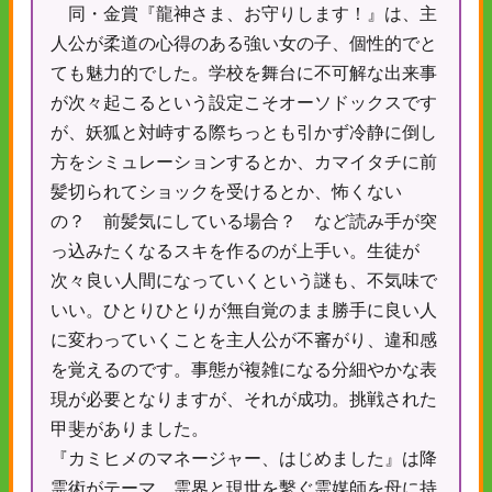
同・金賞『龍神さま、お守りします！』は、主
人公が柔道の心得のある強い女の子、個性的でと
ても魅力的でした。学校を舞台に不可解な出来事
が次々起こるという設定こそオーソドックスです
が、妖狐と対峙する際ちっとも引かず冷静に倒し
方をシミュレーションするとか、カマイタチに前
髪切られてショックを受けるとか、怖くない
の？ 前髪気にしている場合？ など読み手が突
っ込みたくなるスキを作るのが上手い。生徒が
次々良い人間になっていくという謎も、不気味で
いい。ひとりひとりが無自覚のまま勝手に良い人
に変わっていくことを主人公が不審がり、違和感
を覚えるのです。事態が複雑になる分細やかな表
現が必要となりますが、それが成功。挑戦された
甲斐がありました。
『カミヒメのマネージャー、はじめました』は降
霊術がテーマ。霊界と現世を繫ぐ霊媒師を母に持