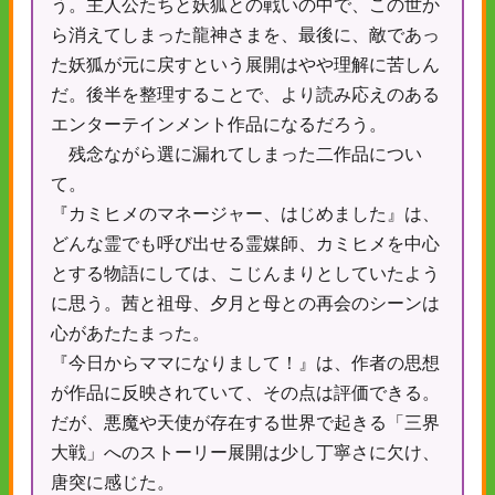
う。主人公たちと妖狐との戦いの中で、この世か
ら消えてしまった龍神さまを、最後に、敵であっ
た妖狐が元に戻すという展開はやや理解に苦しん
だ。後半を整理することで、より読み応えのある
エンターテインメント作品になるだろう。
残念ながら選に漏れてしまった二作品につい
て。
『カミヒメのマネージャー、はじめました』は、
どんな霊でも呼び出せる霊媒師、カミヒメを中心
とする物語にしては、こじんまりとしていたよう
に思う。茜と祖母、夕月と母との再会のシーンは
心があたたまった。
『今日からママになりまして！』は、作者の思想
が作品に反映されていて、その点は評価できる。
だが、悪魔や天使が存在する世界で起きる「三界
大戦」へのストーリー展開は少し丁寧さに欠け、
唐突に感じた。