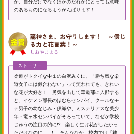
が、自分だけでなくほかのだれかにとっても意味
のあるものになるようがんばります！
龍神さま、お守りします！ ～信じ
る力と花言葉！～
しおやまよる
ストーリー
柔道がトクイな中１の白沢みくに。「勝ち気な柔
道女子には似合わない」って笑われても、きれい
な花が大好き！ 勇気を出して華道部に入部する
と、イケメン部長のほむらセンパイ、クールなモ
テ男子の幼なじみ・伊織や、ミステリアスな美少
年・竜ヶ水センパイがそろっていて、なぜか学校
じゅうの注目の的に!? 楽しく生け花がしたかっ
ただけなのに……！ そんななか、校内では『神