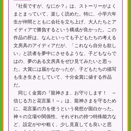
『社長ですが、なにか？』は、ストーリーがよく
まとまっていて、楽しく読めた。特に、小学六年
生が仲間とともに会社を立ち上げ、大人たちとア
イディアで勝負するという構成が良かった。この
作品の肝は、なんといっても子どもたちの考える
文房具のアイディアだが、「これなら自分も欲し
い」と読者を夢中にさせるような、子どもならで
はの、夢のある文房具をぜひ見てみたいと思っ
た。大賞には届かなかったが、子どもたちの描写
も生き生きとしていて、十分金賞に値する作品
だ。
同じく金賞の『龍神さま、お守りします！ ～
信じる力と花言葉！～』は、龍神さまを守るため
に、花言葉の力を使うという発想が面白かった。
神々の立場や関係性、それぞれの持つ特殊能力な
ど、設定がやや粗く、少し見直しても良いと思