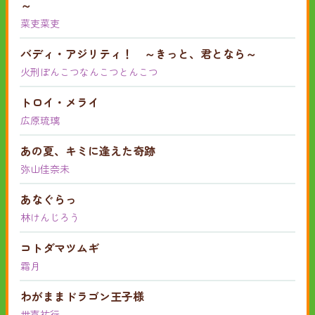
～
菜吏菜吏
バディ・アジリティ！ ～きっと、君となら～
火刑ぽんこつなんこつとんこつ
トロイ・メライ
広原琉璃
あの夏、キミに逢えた奇跡
弥山佳奈未
あなぐらっ
林けんじろう
コトダマツムギ
霜月
わがままドラゴン王子様
世喜祐行