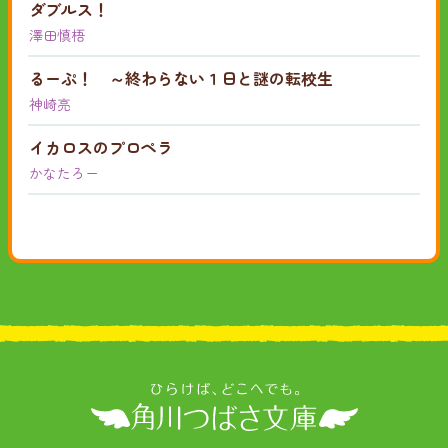
ダブルス！
澤田慎梧
るーぷ！ ～終わらない１日と謎の転校生
神崎亮
イカロスのプロペラ
かなたろー