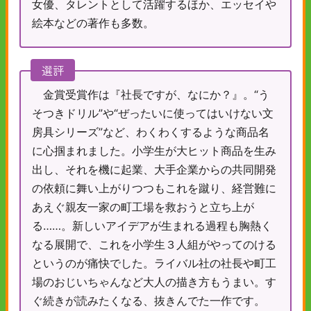
女優、タレントとして活躍するほか、エッセイや
絵本などの著作も多数。
選評
金賞受賞作は『社長ですが、なにか？』。“う
そつきドリル”や“ぜったいに使ってはいけない文
房具シリーズ”など、わくわくするような商品名
に心掴まれました。小学生が大ヒット商品を生み
出し、それを機に起業、大手企業からの共同開発
の依頼に舞い上がりつつもこれを蹴り、経営難に
あえぐ親友一家の町工場を救おうと立ち上が
る……。新しいアイデアが生まれる過程も胸熱く
なる展開で、これを小学生３人組がやってのける
というのが痛快でした。ライバル社の社長や町工
場のおじいちゃんなど大人の描き方もうまい。す
ぐ続きが読みたくなる、抜きんでた一作です。