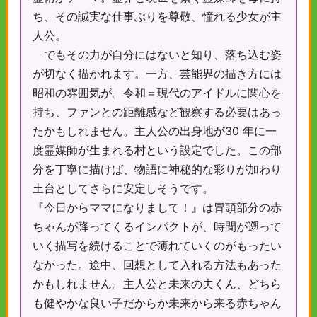
ち、その誠実な仕事ぶりを尊敬、憧れる少女が主
人公。
でもその力が自分にはないと知り、落ち込む姿
が切なく描かれます。一方、芸能界の描き方には
昭和の雰囲気が。令和＝現代のアイドルに関心を
持ち、ファンとの距離感など観察する必要はあっ
たかもしれません。主人公の出身地が30 年に一
度霊媒師が生まれる村という設定でした。この部
分を丁寧に描けば、物語に神秘的な彩りが加わり
土台としてさらに安定しそうです。
『今日からママになりまして！』は冒頭部分の赤
ちゃんが降ってくるインパクトが、時間が遡って
いく描写を続けることで薄れていくのがもったい
なかった。途中、回想として入れる方法もあった
かもしれません。主人公と未来の夫くん、どちら
も健やかな良い子だからか未来から来る赤ちゃん