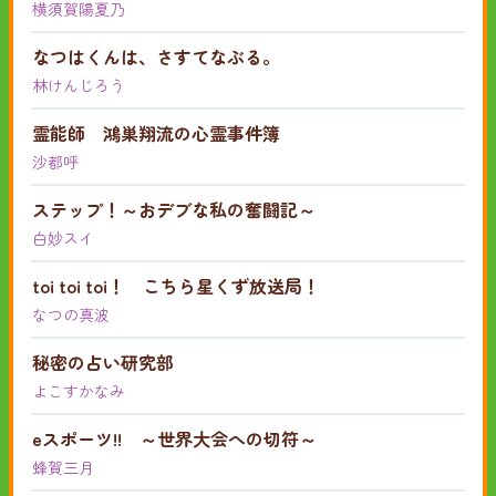
横須賀陽夏乃
なつはくんは、さすてなぶる。
林けんじろう
霊能師 鴻巣翔流の心霊事件簿
沙都呼
ステップ！～おデブな私の奮闘記～
白妙スイ
toi toi toi！ こちら星くず放送局！
なつの真波
秘密の占い研究部
よこすかなみ
eスポーツ!! ～世界大会への切符～
蜂賀三月