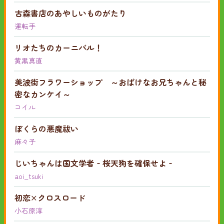
古森書店のあやしいものがたり
運転手
リオたちのカーニバル！
黄黒真直
美波街フラワーショップ ～おばけなお兄ちゃんと秘
密なカンケイ～
コイル
ぼくらの悪魔祓い
麻々子
じいちゃんは国文学者‐桜天狗を確保せよ‐
aoi_tsuki
初恋×クロスロード
小石原淳