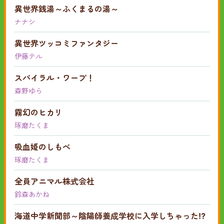
異世界銭湯～ふくまるの湯～
ナナシ
異世界ツッコミファンタジー
伊藤テル
スパイラル・ワープ！
森野ゆら
霧幻のヒカリ
琢磨たくま
吸血姫のしもべ
琢磨たくま
全員アニマル株式会社
鈴森あかね
海道中学新聞部～陰陽師養成学校に入学しちゃった⁉