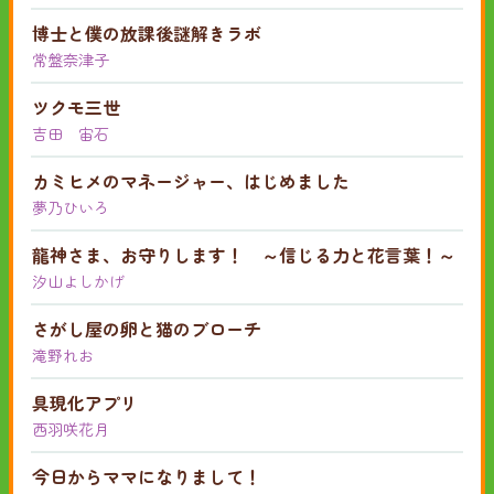
博士と僕の放課後謎解きラボ
常盤奈津子
ツクモ三世
吉田 宙石
カミヒメのマネージャー、はじめました
夢乃ひいろ
龍神さま、お守りします！ ～信じる力と花言葉！～
汐山よしかげ
さがし屋の卵と猫のブローチ
滝野れお
具現化アプリ
西羽咲花月
今日からママになりまして！