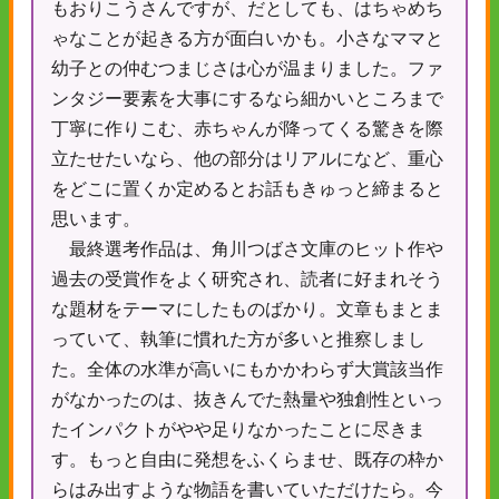
もおりこうさんですが、だとしても、はちゃめち
ゃなことが起きる方が面白いかも。小さなママと
幼子との仲むつまじさは心が温まりました。ファ
ンタジー要素を大事にするなら細かいところまで
丁寧に作りこむ、赤ちゃんが降ってくる驚きを際
立たせたいなら、他の部分はリアルになど、重心
をどこに置くか定めるとお話もきゅっと締まると
思います。
最終選考作品は、角川つばさ文庫のヒット作や
過去の受賞作をよく研究され、読者に好まれそう
な題材をテーマにしたものばかり。文章もまとま
っていて、執筆に慣れた方が多いと推察しまし
た。全体の水準が高いにもかかわらず大賞該当作
がなかったのは、抜きんでた熱量や独創性といっ
たインパクトがやや足りなかったことに尽きま
す。もっと自由に発想をふくらませ、既存の枠か
らはみ出すような物語を書いていただけたら。今