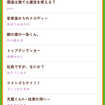
僕達は誰でも魔法を使える？
yuzu
音楽室からのメロディー
あゆうみあやの
隣の席の一条くん。
中小路かほ
トップテンランカー
来須みかん
社長ですが、なにか？
あさつじみか
ツインズＳＰＹ！！
さとうわたあめ
天魔くん‼︎～往昔の洞へ～