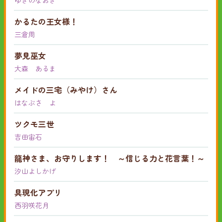
ゆきのなおき
かるたの王女様！
三倉周
夢見巫女
大森 あるま
メイドの三宅（みやけ）さん
はなぶさ よ
ツクモ三世
吉田宙石
龍神さま、お守りします！ ～信じる力と花言葉！～
汐山よしかげ
具現化アプリ
西羽咲花月