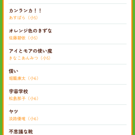
カンランカ！！
あすぱら（小5）
オレンジ色のきずな
佐藤碧依（小5）
アイとモアの使い魔
きなこあんみつ（小5）
償い
堀籠康太（小6）
宇宙学校
松島那子（小6）
ヤツ
淡路優唯（小6）
不思議な靴