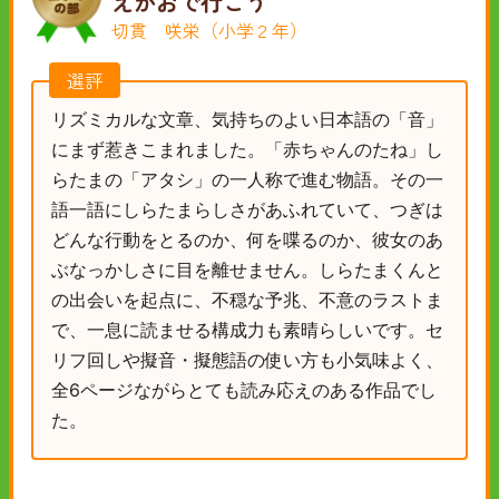
えがおで行こう
切貫 咲栄（小学２年）
選評
リズミカルな文章、気持ちのよい日本語の「音」
にまず惹きこまれました。「赤ちゃんのたね」し
らたまの「アタシ」の一人称で進む物語。その一
語一語にしらたまらしさがあふれていて、つぎは
どんな行動をとるのか、何を喋るのか、彼女のあ
ぶなっかしさに目を離せません。しらたまくんと
の出会いを起点に、不穏な予兆、不意のラストま
で、一息に読ませる構成力も素晴らしいです。セ
リフ回しや擬音・擬態語の使い方も小気味よく、
全6ページながらとても読み応えのある作品でし
た。