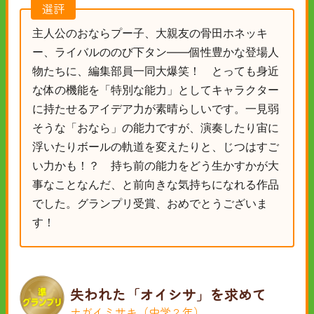
選評
主人公のおならプー子、大親友の骨田ホネッキ
ー、ライバルののび下タン――個性豊かな登場人
物たちに、編集部員一同大爆笑！ とっても身近
な体の機能を「特別な能力」としてキャラクター
に持たせるアイデア力が素晴らしいです。一見弱
そうな「おなら」の能力ですが、演奏したり宙に
浮いたりボールの軌道を変えたりと、じつはすご
い力かも！？ 持ち前の能力をどう生かすかが大
事なことなんだ、と前向きな気持ちになれる作品
でした。グランプリ受賞、おめでとうございま
す！
失われた「オイシサ」を求めて
ナガイミサキ（中学２年）