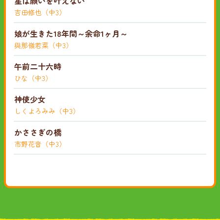
星は願いを叶えない
吉田修也（中3）
娘が生きた18年間～余命1ヶ月～
與那嶺若菜（中3）
午前二十六時
ひな（中3）
神使少女
しくよろみみ（中3）
かささぎの橋
市野花音（中3）