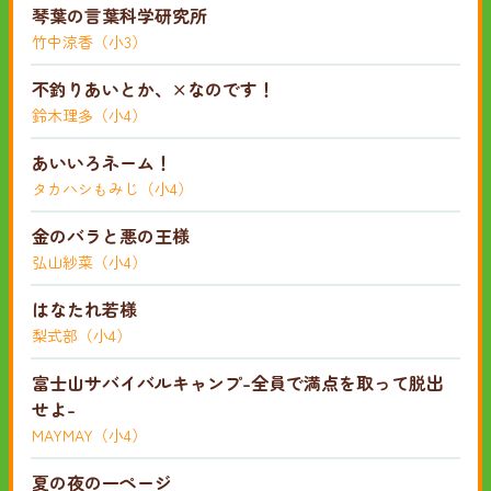
琴葉の言葉科学研究所
竹中涼香（小3）
不釣りあいとか、×なのです！
鈴木理多（小4）
あいいろネーム！
タカハシもみじ（小4）
金のバラと悪の王様
弘山紗菜（小4）
はなたれ若様
梨式部（小4）
富士山サバイバルキャンプ-全員で満点を取って脱出
せよ-
MAYMAY（小4）
夏の夜の一ページ