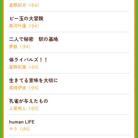
星野卯月（小4）
ビー玉の大冒険
黒河叶蓮（小4）
二人で秘密 駅の基地
夢鉄（小4）
体ライバルズ！！
星野彩葉（小5）
生きてる意味を大切に
尾﨑伊波（小5）
孔雀が与えたもの
上尾彬人（小5）
human LIFE
サラ（小5）