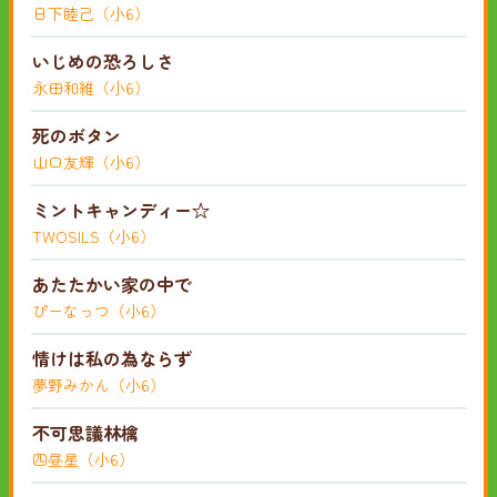
日下睦己（小6）
いじめの恐ろしさ
永田和維（小6）
死のボタン
山口友輝（小6）
ミントキャンディー☆
TWOSILS（小6）
あたたかい家の中で
ぴーなっつ（小6）
情けは私の為ならず
夢野みかん（小6）
不可思議林檎
四昼星（小6）