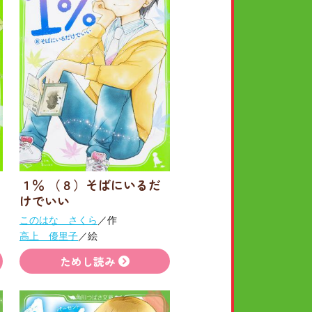
１％ （８）そばにいるだ
けでいい
このはな さくら
／作
高上 優里子
／絵
ためし読み