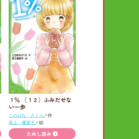
１％ （１２）ふみだせな
い一歩
このはな さくら
／作
高上 優里子
／絵
ためし読み