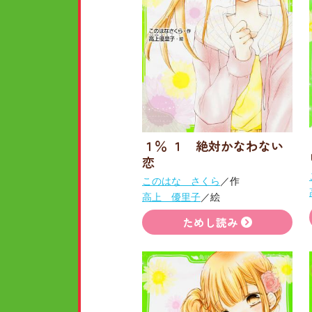
１％ １ 絶対かなわない
恋
このはな さくら
／作
高上 優里子
／絵
ためし読み