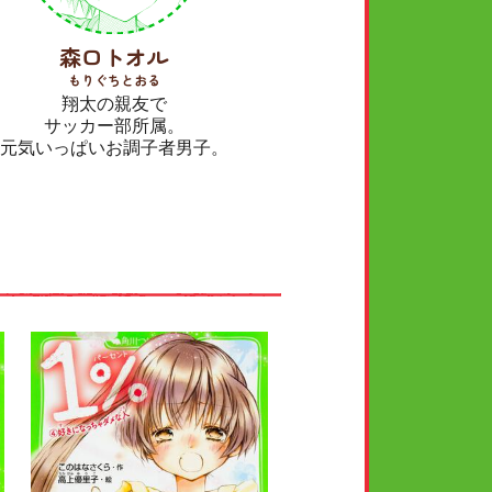
森口トオル
もりぐちとおる
翔太の親友で
サッカー部所属。
元気いっぱいお調子者男子。