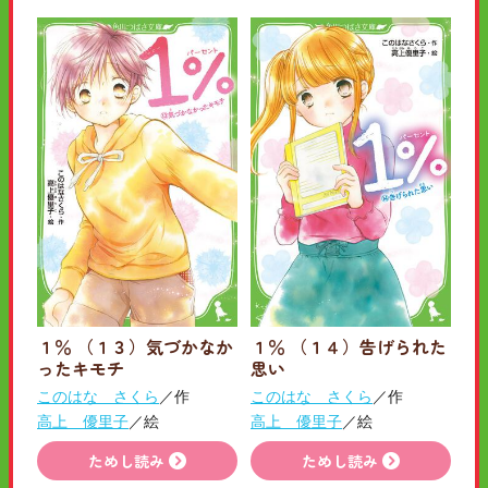
１％ （１３）気づかなか
１％ （１４）告げられた
ったキモチ
思い
このはな さくら
／作
このはな さくら
／作
高上 優里子
／絵
高上 優里子
／絵
ためし読み
ためし読み