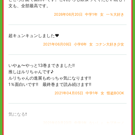
文も、全部最高です。
2026年06月20日
中学1年
女
一％大好き
超キュンキュンしました❤
2021年06月09日
小学6年
女
コナン大好き少女
いやぁ〜やっと13巻まできました‼︎
推しはルリちゃんです♪
ルリちゃんの進展もめっちゃ気になります‼︎
1％面白いです‼︎ 最終巻まで読み続けます‼︎
2021年04月05日
中学1年
女
怪盗BOOK
気になる❗
2021年03月23日
中学1年
ないしょ
カプチーノ