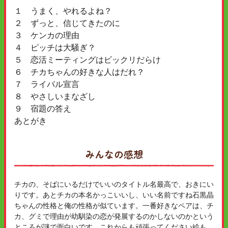
１ うまく、やれるよね？
２ ずっと、信じてきたのに
３ ケンカの理由
４ ピッチは大騒ぎ？
５ 恋活ミーティングはビックリだらけ
６ チカちゃんの好きな人はだれ？
７ ライバル宣言
８ やさしいまなざし
９ 宿題の答え
あとがき
みんなの感想
チカの、そばにいるだけでいいのタイトル名最高で、おきにい
りです。あとチカの本名かっこいいし、いい名前ですね石黒晶
ちゃんの性格と俺の性格が似ています。一番好きなペアは、チ
カ、グミで理由が幼馴染の恋が発展するのかしないのかという
ところが謎で面白いです。これからも頑張ってください絵も，