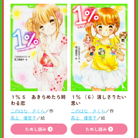
１％ ５ あきらめたら終
１％ （６）消しさりたい
わる恋
思い
このはな さくら
／作
このはな さくら
／作
高上 優里子
／絵
高上 優里子
／絵
ためし読み
ためし読み