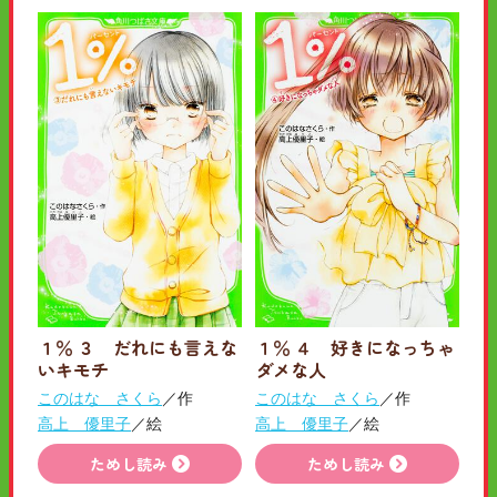
１％ ３ だれにも言えな
１％ ４ 好きになっちゃ
いキモチ
ダメな人
このはな さくら
／作
このはな さくら
／作
高上 優里子
／絵
高上 優里子
／絵
ためし読み
ためし読み