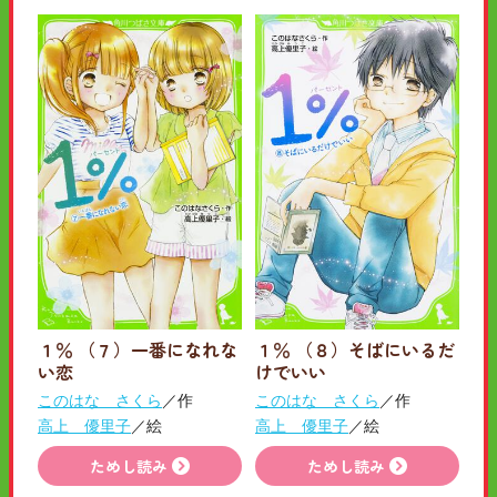
１％ （７）一番になれな
１％ （８）そばにいるだ
い恋
けでいい
このはな さくら
／作
このはな さくら
／作
高上 優里子
／絵
高上 優里子
／絵
ためし読み
ためし読み