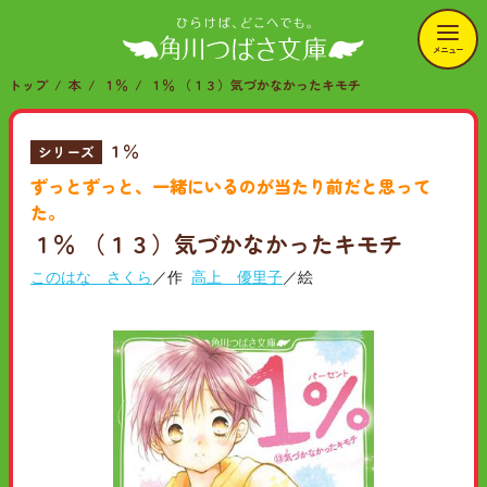
メニュー
トップ
本
１％
１％ （１３）気づかなかったキモチ
１％
シリーズ
ずっとずっと、一緒にいるのが当たり前だと思って
た。
１％ （１３）気づかなかったキモチ
このはな さくら
／作
高上 優里子
／絵