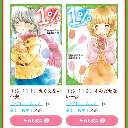
１％ （１１）ぬぐえない
１％ （１２）ふみだせな
不安
い一歩
このはな さくら
／作
このはな さくら
／作
高上 優里子
／絵
高上 優里子
／絵
ためし読み
ためし読み