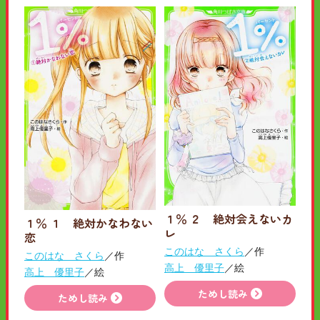
１％ ２ 絶対会えないカ
１％ １ 絶対かなわない
レ
恋
このはな さくら
／作
このはな さくら
／作
高上 優里子
／絵
高上 優里子
／絵
ためし読み
ためし読み