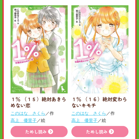
１％ （１５）絶対あきら
１％ （１６）絶対変わら
めない恋
ないキモチ
このはな さくら
／作
このはな さくら
／作
高上 優里子
／絵
高上 優里子
／絵
ためし読み
ためし読み