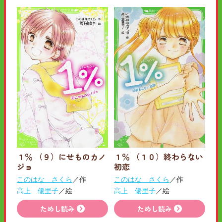
１％ （９）にせものカノ
１％ （１０）終わらない
ジョ
初恋
このはな さくら
／作
このはな さくら
／作
高上 優里子
／絵
高上 優里子
／絵
ためし読み
ためし読み