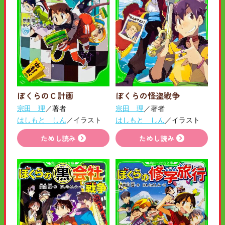
ぼくらのＣ計画
ぼくらの怪盗戦争
宗田 理
／著者
宗田 理
／著者
はしもと しん
／イラスト
はしもと しん
／イラスト
ためし読み
ためし読み