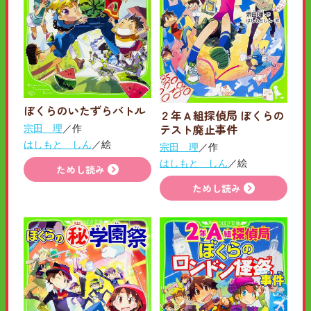
ぼくらのいたずらバトル
２年Ａ組探偵局 ぼくらの
テスト廃止事件
宗田 理
／作
はしもと しん
／絵
宗田 理
／作
はしもと しん
／絵
ためし読み
ためし読み