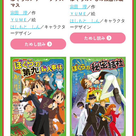
マス
宗田 理
／作
宗田 理
／作
ＹＵＭＥ
／絵
ＹＵＭＥ
／絵
はしもと しん
／キャラクタ
はしもと しん
／キャラクタ
ーデザイン
ーデザイン
ためし読み
ためし読み