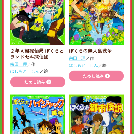
２年Ａ組探偵局 ぼくらと
ぼくらの無人島戦争
ランドセル探偵団
宗田 理
／作
宗田 理
／作
はしもと しん
／絵
はしもと しん
／絵
ためし読み
ためし読み