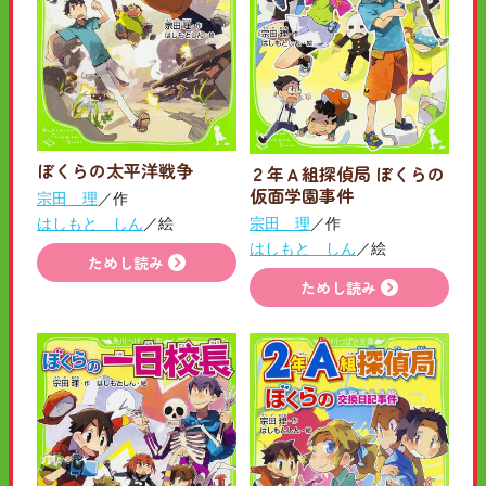
ぼくらの太平洋戦争
２年Ａ組探偵局 ぼくらの
仮面学園事件
宗田 理
／作
はしもと しん
／絵
宗田 理
／作
はしもと しん
／絵
ためし読み
ためし読み