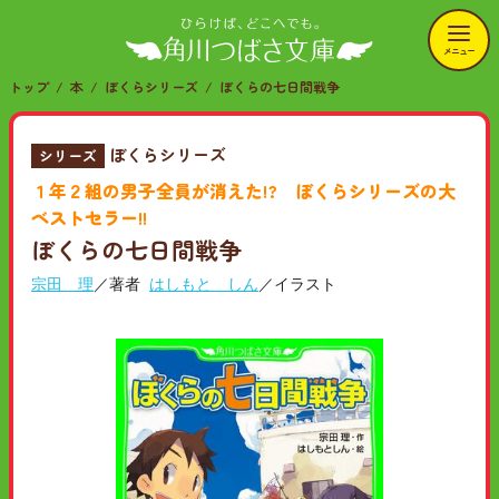
メニュー
トップ
本
ぼくらシリーズ
ぼくらの七日間戦争
ぼくらシリーズ
シリーズ
１年２組の男子全員が消えた!? ぼくらシリーズの大
ベストセラー!!
ぼくらの七日間戦争
宗田 理
／著者
はしもと しん
／イラスト