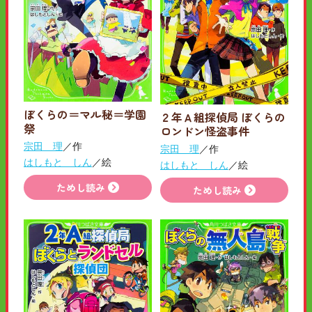
ぼくらの＝マル秘＝学園
２年Ａ組探偵局 ぼくらの
祭
ロンドン怪盗事件
宗田 理
／作
宗田 理
／作
はしもと しん
／絵
はしもと しん
／絵
ためし読み
ためし読み