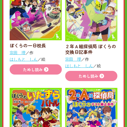
ぼくらの一日校長
２年Ａ組探偵局 ぼくらの
交換日記事件
宗田 理
／作
宗田 理
／作
はしもと しん
／絵
はしもと しん
／絵
ためし読み
ためし読み