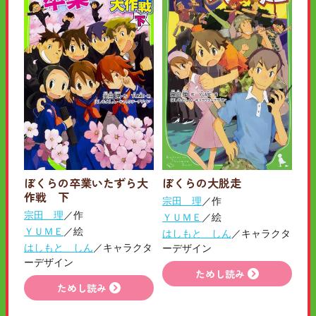
ぼくらの卒業いたずら大
ぼくらの大脱走
作戦 下
宗田 理
／作
宗田 理
／作
ＹＵＭＥ
／絵
ＹＵＭＥ
／絵
はしもと しん
／キャラクタ
はしもと しん
／キャラクタ
ーデザイン
ーデザイン
ためし読み
ためし読み