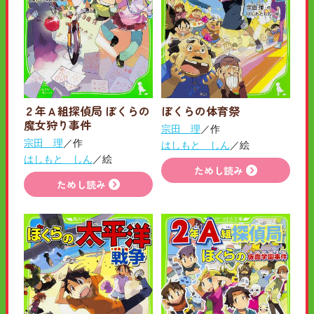
２年Ａ組探偵局 ぼくらの
ぼくらの体育祭
魔女狩り事件
宗田 理
／作
宗田 理
／作
はしもと しん
／絵
はしもと しん
／絵
ためし読み
ためし読み