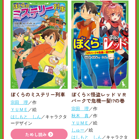
ぼくらのミステリー列車
ぼくら×怪盗レッド ＶＲ
パークで危機一髪!?の巻
宗田 理
／作
宗田 理
／作
ＹＵＭＥ
／絵
秋木 真
／作
はしもと しん
／キャラクタ
ＹＵＭＥ
／絵
ーデザイン
しゅー
／絵
ためし読み
はしもと しん
／キャラクタ