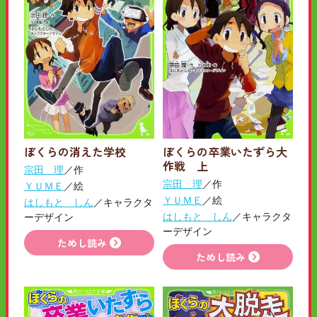
ぼくらの消えた学校
ぼくらの卒業いたずら大
作戦 上
宗田 理
／作
宗田 理
／作
ＹＵＭＥ
／絵
ＹＵＭＥ
／絵
はしもと しん
／キャラクタ
はしもと しん
／キャラクタ
ーデザイン
ーデザイン
ためし読み
ためし読み