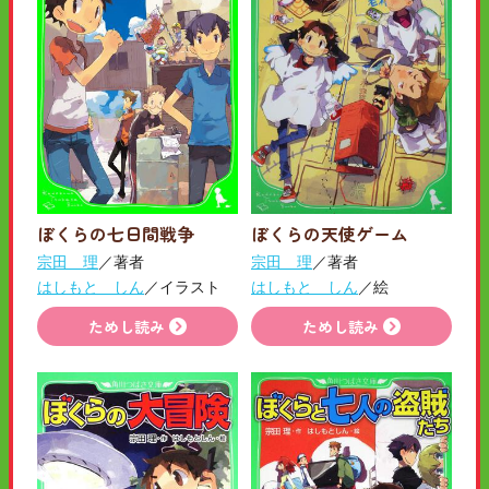
ぼくらの七日間戦争
ぼくらの天使ゲーム
宗田 理
／著者
宗田 理
／著者
はしもと しん
／イラスト
はしもと しん
／絵
ためし読み
ためし読み