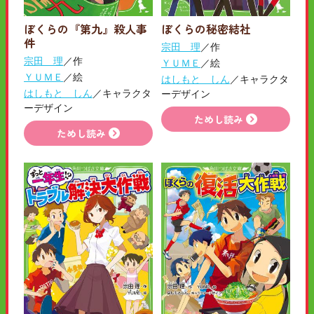
ぼくらの『第九』殺人事
ぼくらの秘密結社
件
宗田 理
／作
宗田 理
／作
ＹＵＭＥ
／絵
ＹＵＭＥ
／絵
はしもと しん
／キャラクタ
はしもと しん
／キャラクタ
ーデザイン
ーデザイン
ためし読み
ためし読み