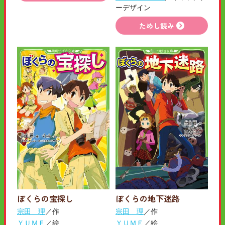
ーデザイン
ためし読み
ぼくらの宝探し
ぼくらの地下迷路
宗田 理
／作
宗田 理
／作
ＹＵＭＥ
／絵
ＹＵＭＥ
／絵