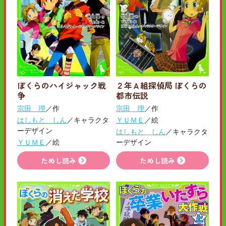
ぼくらのハイジャック戦
２年Ａ組探偵局 ぼくらの
争
都市伝説
宗田 理
／作
宗田 理
／作
はしもと しん
／キャラクタ
ＹＵＭＥ
／絵
ーデザイン
はしもと しん
／キャラクタ
ＹＵＭＥ
／絵
ーデザイン
ためし読み
ためし読み