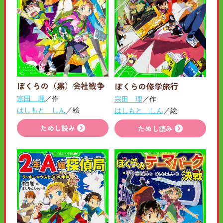
ぼくらの（黒）会社戦争
ぼくらの修学旅行
宗田 理
／作
宗田 理
／作
はしもと しん
／絵
はしもと しん
／絵
ためし読み
ためし読み