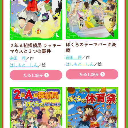
ぼくらのテーマパーク決
２年Ａ組探偵局 ラッキー
戦
マウスと３つの事件
宗田 理
／作
宗田 理
／作
はしもと しん
／絵
はしもと しん
／絵
ためし読み
ためし読み