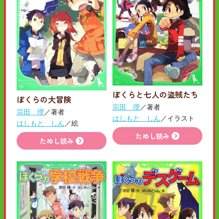
ぼくらと七人の盗賊たち
ぼくらの大冒険
宗田 理
／著者
宗田 理
／著者
はしもと しん
／イラスト
はしもと しん
／絵
ためし読み
ためし読み