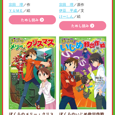
宗田 理
／作
宗田 理
／原作
ＹＵＭＥ
／絵
伊豆 平成
／文
けーしん
／絵
ためし読み
ためし読み
ぼくらのメリー・クリス
ぼくらのいじめ救出作戦