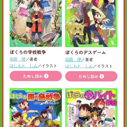
ぼくらの学校戦争
ぼくらのデスゲーム
宗田 理
／著者
宗田 理
／著者
はしもと しん
／イラスト
はしもと しん
／イラスト
ためし読み
ためし読み