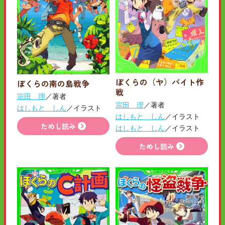
ぼくらの（ヤ）バイト作
ぼくらの南の島戦争
戦
宗田 理
／著者
宗田 理
／著者
はしもと しん
／イラスト
はしもと しん
／イラスト
ためし読み
はしもと しん
／イラスト
ためし読み