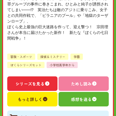
罪グループの事件に巻きこまれ、ひとみと純子が誘拐され
てしまい――!? 英治たちは敵のアジトに乗りこみ、女子
との共同作戦で、「ピラニアのプール」や「地獄のターザ
ンロープ」、
ぼくら史上最強の巨大迷路を作って、迎え撃つ！ 宗田理
さんが本当に届けたかった新作！ 新たな『ぼくらの七日
間戦争』！
冒険・スポーツ
探偵＆ミステリー
学園
ぼくらシリーズセット
小学校高学年から
シリーズを見る
ためし読み
もっと詳しく
感想を送る