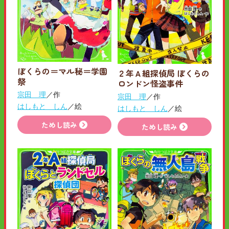
ぼくらの＝マル秘＝学園
２年Ａ組探偵局 ぼくらの
祭
ロンドン怪盗事件
宗田 理
／作
宗田 理
／作
はしもと しん
／絵
はしもと しん
／絵
ためし読み
ためし読み