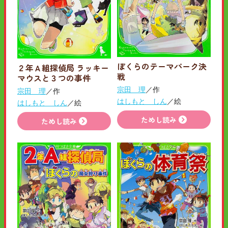
ぼくらのテーマパーク決
２年Ａ組探偵局 ラッキー
戦
マウスと３つの事件
宗田 理
／作
宗田 理
／作
はしもと しん
／絵
はしもと しん
／絵
ためし読み
ためし読み