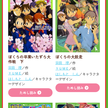
ぼくらの卒業いたずら大
ぼくらの大脱走
作戦 下
宗田 理
／作
宗田 理
／作
ＹＵＭＥ
／絵
ＹＵＭＥ
／絵
はしもと しん
／キャラクタ
はしもと しん
／キャラクタ
ーデザイン
ーデザイン
ためし読み
ためし読み