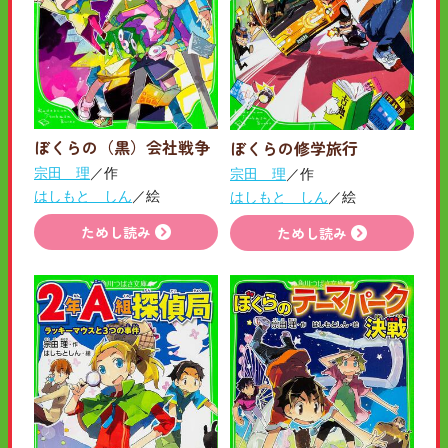
ぼくらの（黒）会社戦争
ぼくらの修学旅行
宗田 理
／作
宗田 理
／作
はしもと しん
／絵
はしもと しん
／絵
ためし読み
ためし読み