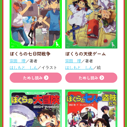
ぼくらの七日間戦争
ぼくらの天使ゲーム
宗田 理
／著者
宗田 理
／著者
はしもと しん
／イラスト
はしもと しん
／絵
ためし読み
ためし読み