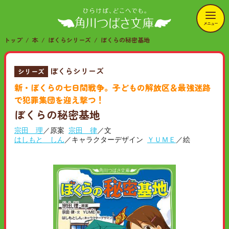
メニュー
トップ
本
ぼくらシリーズ
ぼくらの秘密基地
ぼくらシリーズ
シリーズ
新・ぼくらの七日間戦争。子どもの解放区＆最強迷路
で犯罪集団を迎え撃つ！
ぼくらの秘密基地
宗田 理
／原案
宗田 律
／文
はしもと しん
／キャラクターデザイン
ＹＵＭＥ
／絵