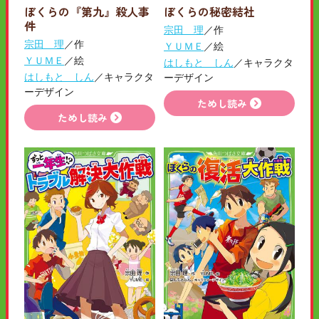
ぼくらの『第九』殺人事
ぼくらの秘密結社
件
宗田 理
／作
宗田 理
／作
ＹＵＭＥ
／絵
ＹＵＭＥ
／絵
はしもと しん
／キャラクタ
はしもと しん
／キャラクタ
ーデザイン
ーデザイン
ためし読み
ためし読み