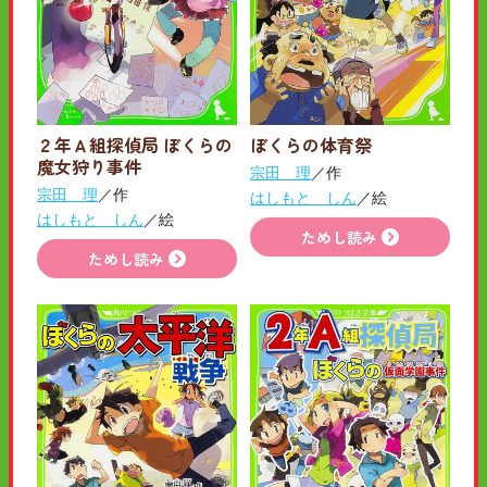
２年Ａ組探偵局 ぼくらの
ぼくらの体育祭
魔女狩り事件
宗田 理
／作
宗田 理
／作
はしもと しん
／絵
はしもと しん
／絵
ためし読み
ためし読み