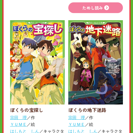
ためし読み
ぼくらの宝探し
ぼくらの地下迷路
宗田 理
／作
宗田 理
／作
ＹＵＭＥ
／絵
ＹＵＭＥ
／絵
はしもと しん
／キャラクタ
はしもと しん
／キャラクタ