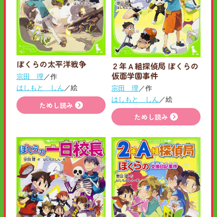
ぼくらの太平洋戦争
２年Ａ組探偵局 ぼくらの
仮面学園事件
宗田 理
／作
はしもと しん
／絵
宗田 理
／作
はしもと しん
／絵
ためし読み
ためし読み