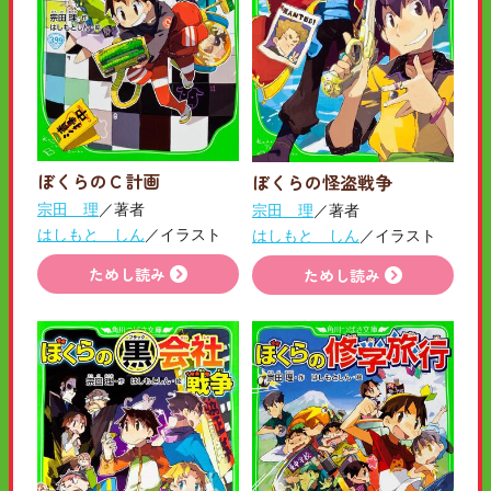
ぼくらのＣ計画
ぼくらの怪盗戦争
宗田 理
／著者
宗田 理
／著者
はしもと しん
／イラスト
はしもと しん
／イラスト
ためし読み
ためし読み