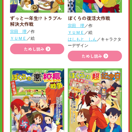
ずっと一年生!? トラブル
ぼくらの復活大作戦
解決大作戦
宗田 理
／作
宗田 理
／作
ＹＵＭＥ
／絵
ＹＵＭＥ
／絵
はしもと しん
／キャラクタ
ーデザイン
ためし読み
ためし読み