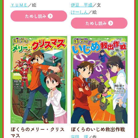
ＹＵＭＥ
／絵
伊豆 平成
／文
けーしん
／絵
ためし読み
ためし読み
ぼくらのメリー・クリス
ぼくらのいじめ救出作戦
マス
宗田 理
／作