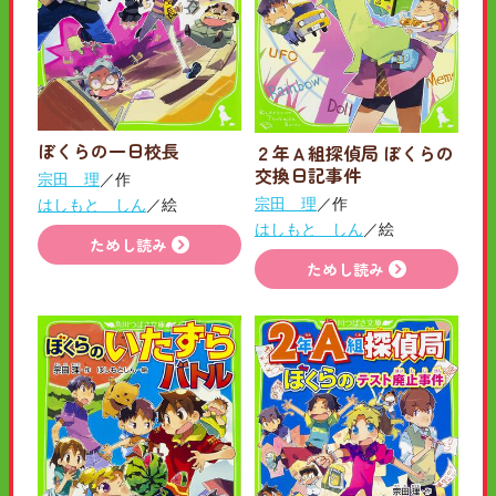
ぼくらの一日校長
２年Ａ組探偵局 ぼくらの
交換日記事件
宗田 理
／作
宗田 理
／作
はしもと しん
／絵
はしもと しん
／絵
ためし読み
ためし読み