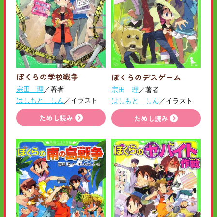
ぼくらの学校戦争
ぼくらのデスゲーム
宗田 理
／著者
宗田 理
／著者
はしもと しん
／イラスト
はしもと しん
／イラスト
ためし読み
ためし読み