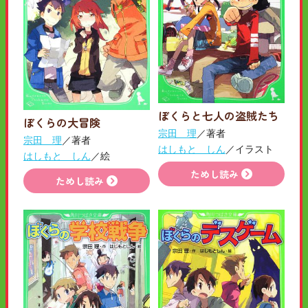
ぼくらと七人の盗賊たち
ぼくらの大冒険
宗田 理
／著者
宗田 理
／著者
はしもと しん
／イラスト
はしもと しん
／絵
ためし読み
ためし読み