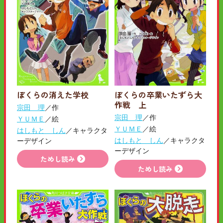
ぼくらの消えた学校
ぼくらの卒業いたずら大
作戦 上
宗田 理
／作
宗田 理
／作
ＹＵＭＥ
／絵
ＹＵＭＥ
／絵
はしもと しん
／キャラクタ
はしもと しん
／キャラクタ
ーデザイン
ーデザイン
ためし読み
ためし読み