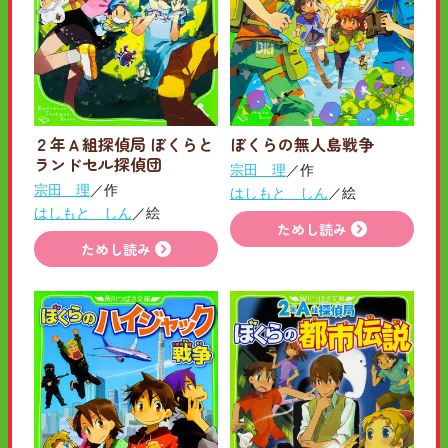
２年Ａ組探偵局 ぼくらと
ぼくらの無人島戦争
ランドセル探偵団
宗田 理
／作
宗田 理
／作
はしもと しん
／絵
はしもと しん
／絵
ためし読み
ためし読み