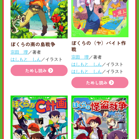
ぼくらの（ヤ）バイト作
ぼくらの南の島戦争
戦
宗田 理
／著者
宗田 理
／著者
はしもと しん
／イラスト
はしもと しん
／イラスト
ためし読み
はしもと しん
／イラスト
ためし読み