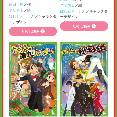
宗田 理
／作
ＹＵＭＥ
／絵
ＹＵＭＥ
／絵
はしもと しん
／キャラクタ
はしもと しん
／キャラクタ
ーデザイン
ーデザイン
ためし読み
ためし読み