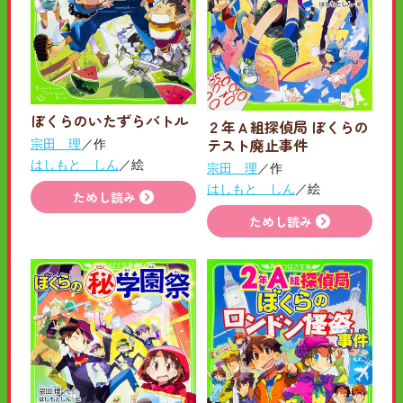
ぼくらのいたずらバトル
２年Ａ組探偵局 ぼくらの
テスト廃止事件
宗田 理
／作
はしもと しん
／絵
宗田 理
／作
はしもと しん
／絵
ためし読み
ためし読み