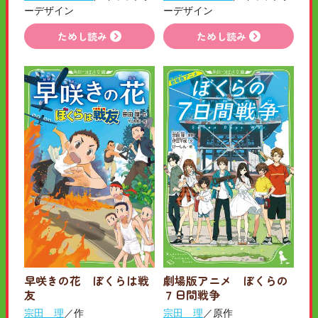
ーデザイン
ーデザイン
ためし読み
ためし読み
早咲きの花 ぼくらは戦
劇場版アニメ ぼくらの
友
７日間戦争
宗田 理
／作
宗田 理
／原作