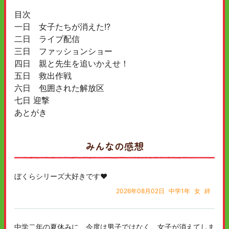
目次
一日 女子たちが消えた!?
二日 ライブ配信
三日 ファッションショー
四日 親と先生を追いかえせ！
五日 救出作戦
六日 包囲された解放区
七日 迎撃
あとがき
みんなの感想
ぼくらシリーズ大好きです❤️
2026年08月02日
中学1年
女
絆
中学二年の夏休みに、今度は男子ではなく、女子が消えてしま