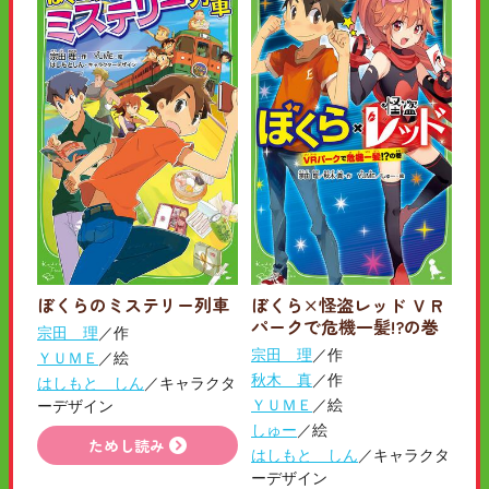
ぼくらのミステリー列車
ぼくら×怪盗レッド ＶＲ
パークで危機一髪!?の巻
宗田 理
／作
宗田 理
／作
ＹＵＭＥ
／絵
秋木 真
／作
はしもと しん
／キャラクタ
ＹＵＭＥ
／絵
ーデザイン
しゅー
／絵
ためし読み
はしもと しん
／キャラクタ
ーデザイン