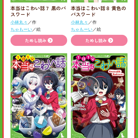
本当はこわい話７ 黒のパ
本当はこわい話８ 黄色の
スワード
パスワード
小林丸々
／作
小林丸々
／作
ちゃもーい
／絵
ちゃもーい
／絵
ためし読み
ためし読み