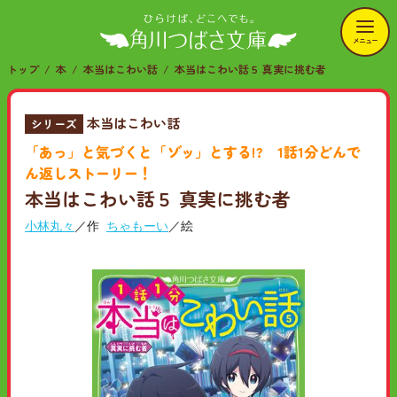
メニュー
トップ
本
本当はこわい話
本当はこわい話５ 真実に挑む者
本当はこわい話
シリーズ
「あっ」と気づくと「ゾッ」とする!? 1話1分どんで
ん返しストーリー！
本当はこわい話５ 真実に挑む者
小林丸々
／作
ちゃもーい
／絵