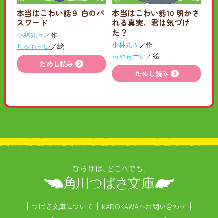
本当はこわい話９ 白のパ
本当はこわい話10 明かさ
スワード
れる真実、君は気づけ
た？
小林丸々
／作
小林丸々
／作
ちゃもーい
／絵
ちゃもーい
／絵
ためし読み
ためし読み
つばさ文庫について
KADOKAWAへお問い合わせ