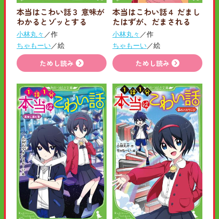
本当はこわい話３ 意味が
本当はこわい話４ だまし
わかるとゾッとする
たはずが、だまされる
小林丸々
／作
小林丸々
／作
ちゃもーい
／絵
ちゃもーい
／絵
ためし読み
ためし読み