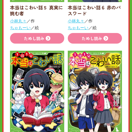
本当はこわい話５ 真実に
本当はこわい話６ 赤のパ
挑む者
スワード
小林丸々
／作
小林丸々
／作
ちゃもーい
／絵
ちゃもーい
／絵
ためし読み
ためし読み