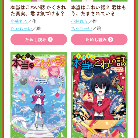
本当はこわい話 かくされ
本当はこわい話２ 君はも
た真実、君は気づける？
う、だまされている
小林丸々
／作
小林丸々
／作
ちゃもーい
／絵
ちゃもーい
／絵
ためし読み
ためし読み