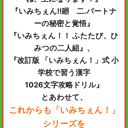
『いみちぇん!!廻 二.パートナ
ーの秘密と覚悟』
『いみちぇん！！ ふたたび、ひ
みつの二人組』、
『改訂版 「いみちぇん！」式 小
学校で習う漢字
1026文字攻略ドリル』
とあわせて、
これからも「いみちぇん！」
シリーズを