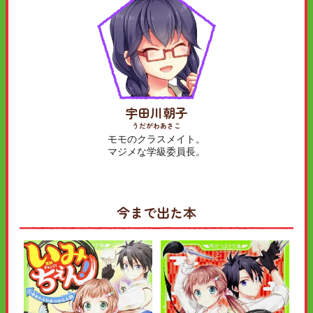
宇田川朝子
うだがわあさこ
モモのクラスメイト。
マジメな学級委員長。
今まで出た本