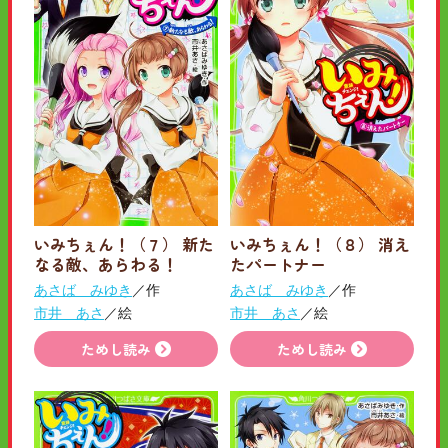
いみちぇん！（７） 新た
いみちぇん！（８） 消え
なる敵、あらわる！
たパートナー
あさば みゆき
／作
あさば みゆき
／作
市井 あさ
／絵
市井 あさ
／絵
ためし読み
ためし読み