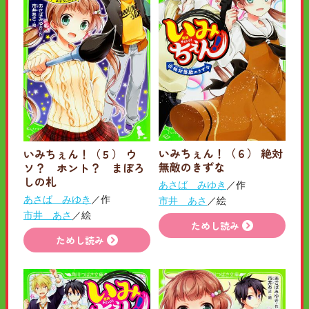
いみちぇん！（６） 絶対
いみちぇん！（５） ウ
無敵のきずな
ソ？ ホント？ まぼろ
しの札
あさば みゆき
／作
あさば みゆき
／作
市井 あさ
／絵
市井 あさ
／絵
ためし読み
ためし読み