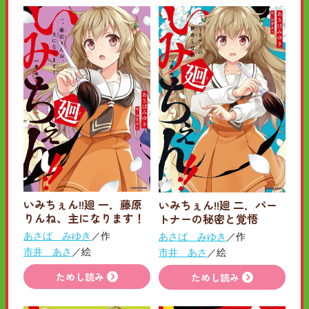
いみちぇん!!廻 一．藤原
いみちぇん!!廻 二．パー
りんね、主になります！
トナーの秘密と覚悟
あさば みゆき
／作
あさば みゆき
／作
市井 あさ
／絵
市井 あさ
／絵
ためし読み
ためし読み