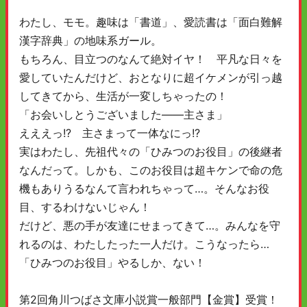
わたし、モモ。趣味は「書道」、愛読書は「面白難解
漢字辞典」の地味系ガール。
もちろん、目立つのなんて絶対イヤ！ 平凡な日々を
愛していたんだけど、おとなりに超イケメンが引っ越
してきてから、生活が一変しちゃったの！
「お会いしとうございました――主さま」
えええっ!? 主さまって一体なにっ!?
実はわたし、先祖代々の「ひみつのお役目」の後継者
なんだって。しかも、このお役目は超キケンで命の危
機もありうるなんて言われちゃって…。そんなお役
目、するわけないじゃん！
だけど、悪の手が友達にせまってきて…。みんなを守
れるのは、わたしたった一人だけ。こうなったら…
「ひみつのお役目」やるしか、ない！
第2回角川つばさ文庫小説賞一般部門【金賞】受賞！