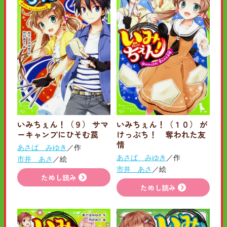
いみちぇん！（９） サマ
いみちぇん！（１０） が
ーキャンプにひそむ罠
けっぷち！ 奪われた友
情
あさば みゆき
／作
あさば みゆき
／作
市井 あさ
／絵
市井 あさ
／絵
ためし読み
ためし読み