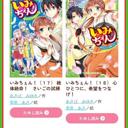
いみちぇん！（１７） 絶
いみちぇん！（１８） 心
体絶命！ さいごの試練
ひとつに、希望をつな
げ！
あさば みゆき
／作
あさば みゆき
／作
市井 あさ
／絵
市井 あさ
／絵
ためし読み
ためし読み