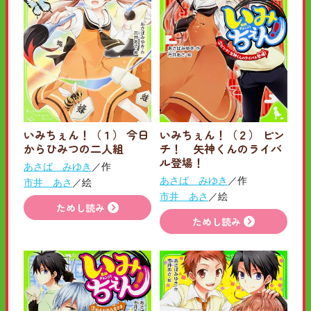
いみちぇん！（１） 今日
いみちぇん！（２） ピン
からひみつの二人組
チ！ 矢神くんのライバ
ル登場！
あさば みゆき
／作
あさば みゆき
／作
市井 あさ
／絵
市井 あさ
／絵
ためし読み
ためし読み