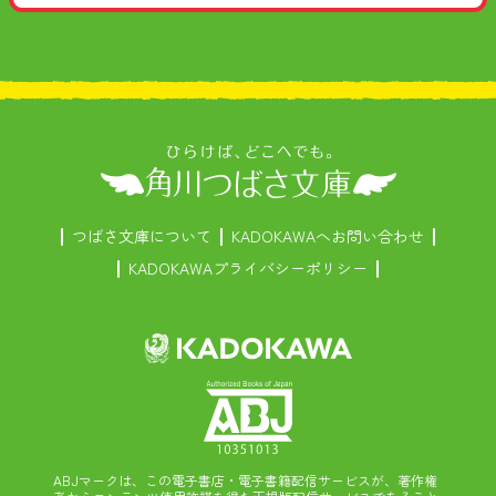
つばさ文庫について
KADOKAWAへお問い合わせ
KADOKAWAプライバシーポリシー
ABJマークは、この電子書店・電子書籍配信サービスが、著作権