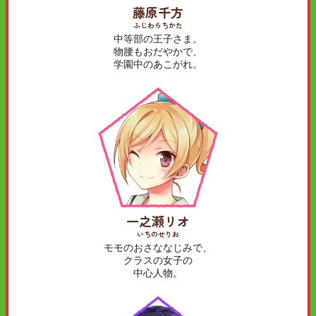
藤原千方
ふじわらちかた
中等部の王子さま。
物腰もおだやかで、
学園中のあこがれ。
一之瀬リオ
いちのせりお
モモのおさななじみで、
クラスの女子の
中心人物。