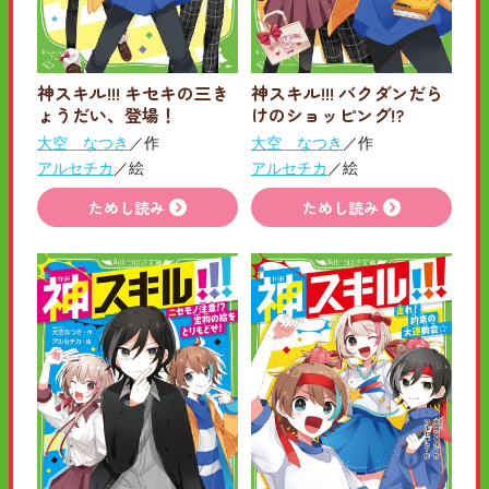
神スキル!!! キセキの三き
神スキル!!! バクダンだら
ょうだい、登場！
けのショッピング!?
大空 なつき
／作
大空 なつき
／作
アルセチカ
／絵
アルセチカ
／絵
ためし読み
ためし読み