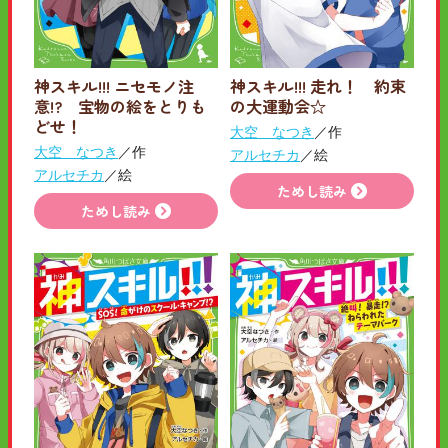
神スキル!!! ニセモノ注
神スキル!!! 走れ！ 約束
意!? 宝物の絵をとりも
の大運動会☆
どせ！
大空 なつき
／作
大空 なつき
／作
アルセチカ
／絵
アルセチカ
／絵
ためし読み
ためし読み