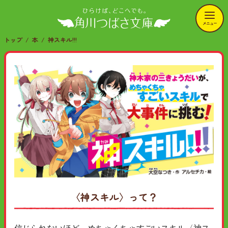
メニュー
トップ
本
神スキル!!!
〈神スキル〉って？