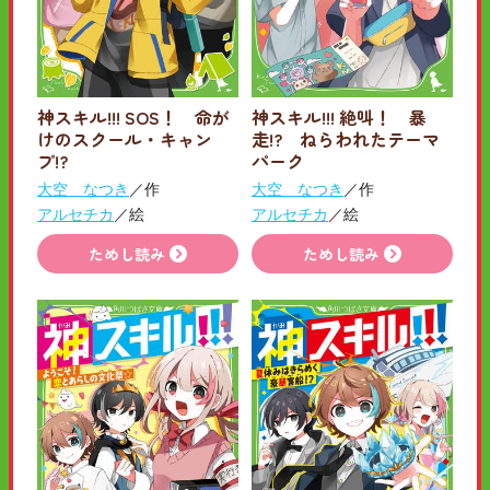
神スキル!!! SOS！ 命が
神スキル!!! 絶叫！ 暴
けのスクール・キャン
走!? ねらわれたテーマ
プ!?
パーク
大空 なつき
／作
大空 なつき
／作
アルセチカ
／絵
アルセチカ
／絵
ためし読み
ためし読み