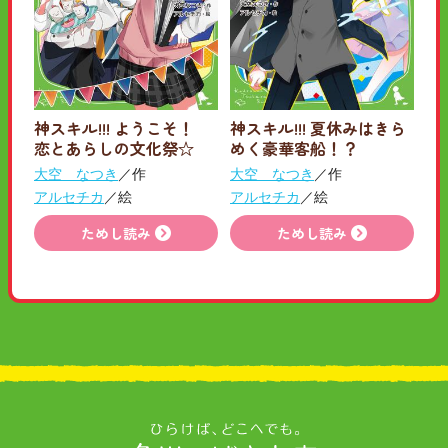
神スキル!!! ようこそ！
神スキル!!! 夏休みはきら
恋とあらしの文化祭☆
めく豪華客船！？
大空 なつき
／作
大空 なつき
／作
アルセチカ
／絵
アルセチカ
／絵
ためし読み
ためし読み