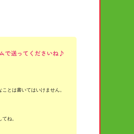
5年10月26日
高校生以上
女
真夜中.⋆𝜗𝜚
ムで送ってくださいね♪
なことは書いてはいけません。
してね。