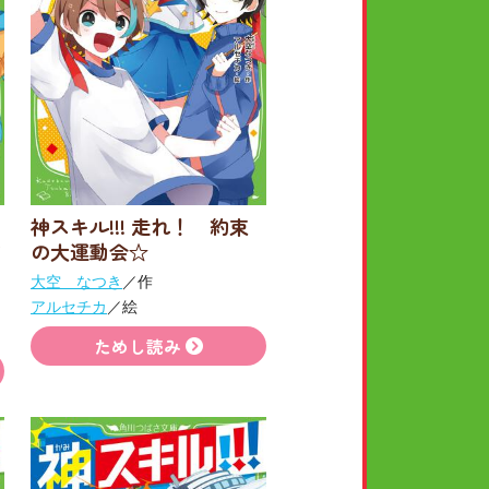
神スキル!!! 走れ！ 約束
の大運動会☆
大空 なつき
／作
アルセチカ
／絵
ためし読み