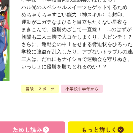
ハル兄のスペシャルスイーツをゲットするため
めちゃくちゃすごい能力〈神スキル〉も封印。
運動がニガテなまひると目立ちたくない星夜を
まきこんで、優勝めざして一直線！ …のはずが
朝陽も二人三脚で大コケしまくり、大ピンチ！？
さらに、運動会の中止をせまる脅迫状をひろった
学校に強盗が乱入したり、アブないトラブルの連
三人は、だれにもナイショで運動会を守りぬき、
いっしょに優勝を勝ちとれるのか！？
冒険・スポーツ
小学校中学年から
）
ためし読み
もっと詳しく