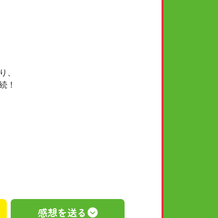
り、
続！
感想を送る