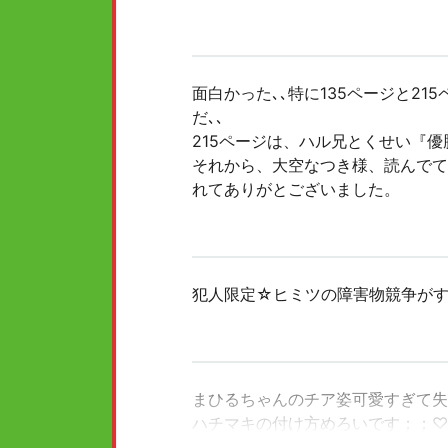
面白かった､､特に135ページと2
だ､､
215ページは、ハル兄とくせい『
それから、大空なつき様、読んでて
れてありがとございました。
犯人限定☆ヒミツの障害物競争が
まひるちゃんのチア姿可愛すぎて失
ハチマキの付け方めろいです；；♡
アルセチカ先生、ありがとうござい