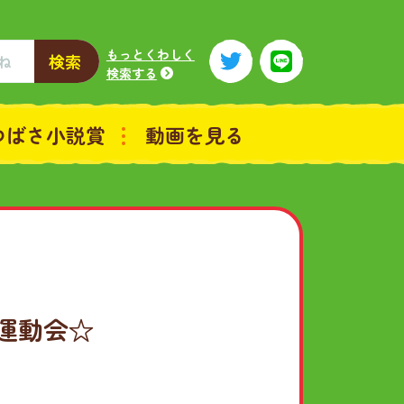
もっとくわしく
検索
検索する
つばさ小説賞
動画を見る
大運動会☆