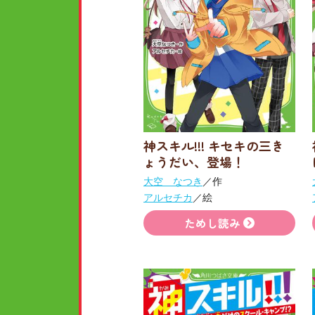
神スキル!!! キセキの三き
ょうだい、登場！
大空 なつき
／作
アルセチカ
／絵
ためし読み