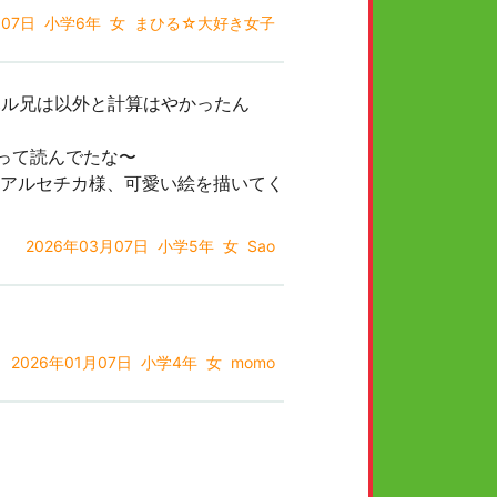
月07日
小学6年
女
まひる☆大好き女子
後ハル兄は以外と計算はやかったん
って読んでたな〜
アルセチカ様、可愛い絵を描いてく
2026年03月07日
小学5年
女
Sao
2026年01月07日
小学4年
女
momo