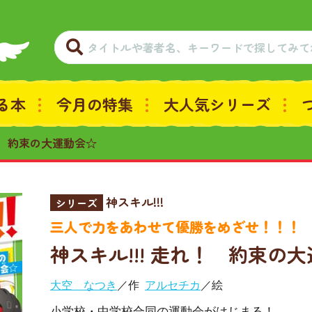
る本
今月の特集
大人気シリーズ
れ！ 約束の大運動会☆
神スキル!!!
シリーズ
三人で力をあわせて優勝をめざせ！！！
神スキル!!! 走れ！ 約束の
大空 なつき
／作
アルセチカ
／絵
小学校・中学校合同の運動会がはじまる！