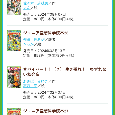
佐々木 志穂美
／作
よん
／絵
発売日：2024年08月07日
定価：880円（本体800円＋税）
ジュニア空想科学読本28
柳田 理科雄
／著者
きっか
／絵
発売日：2024年03月13日
定価：858円（本体780円＋税）
サバイバー！！（７） 生き残れ！ ゆずれな
い秋合宿
あさば みゆき
／作
葛西 尚
／絵
発売日：2024年02月07日
定価：880円（本体800円＋税）
ジュニア空想科学読本27