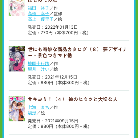
福田 裕子
／作
高橋 幸子
／監修
高上 優里子
／絵
発売日：2022年01月13日
定価：770円（本体700円＋税）
世にも奇妙な商品カタログ（８） 夢デザイナ
ー・景色つきマド他
地図十行路
／作
望月 けい
／絵
発売日：2021年12月15日
定価：880円（本体800円＋税）
サキヨミ！（４） 彼のヒミツと大切な人
七海 まち
／作
駒形
／絵
発売日：2021年09月15日
定価：880円（本体800円＋税）