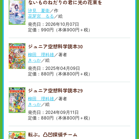
ないものねだりの君に光の花束を
順
い
順
汐見 夏衛
／作
花芽宮 るる
／絵
発売日：2026年10月07日
定価：990円（本体900円＋税）
ジュニア空想科学読本30
柳田 理科雄
／著者
きっか
／絵
発売日：2025年04月09日
定価：880円（本体800円＋税）
ジュニア空想科学読本29
柳田 理科雄
／著者
きっか
／絵
発売日：2024年09月11日
定価：880円（本体800円＋税）
転ぶ。凸凹探偵チーム