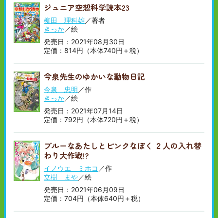
ジュニア空想科学読本23
柳田 理科雄
／著者
きっか
／絵
発売日：2021年08月30日
定価：814円（本体740円＋税）
今泉先生のゆかいな動物日記
今泉 忠明
／作
きっか
／絵
発売日：2021年07月14日
定価：792円（本体720円＋税）
ブルーなあたしとピンクなぼく ２人の入れ替
わり大作戦!?
イノウエ ミホコ
／作
立樹 まや
／絵
発売日：2021年06月09日
定価：704円（本体640円＋税）