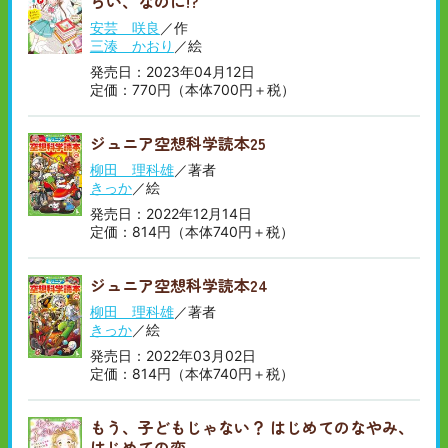
らい、なのに!?
安芸 咲良
／作
三湊 かおり
／絵
発売日：2023年04月12日
定価：770円（本体700円＋税）
ジュニア空想科学読本25
柳田 理科雄
／著者
きっか
／絵
発売日：2022年12月14日
定価：814円（本体740円＋税）
ジュニア空想科学読本24
柳田 理科雄
／著者
きっか
／絵
発売日：2022年03月02日
定価：814円（本体740円＋税）
もう、子どもじゃない？ はじめてのなやみ、
はじめての恋