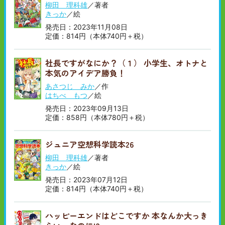
柳田 理科雄
／著者
きっか
／絵
発売日：2023年11月08日
定価：814円（本体740円＋税）
社長ですがなにか？（１） 小学生、オトナと
本気のアイデア勝負！
あさつじ みか
／作
はちべ もつ
／絵
発売日：2023年09月13日
定価：858円（本体780円＋税）
ジュニア空想科学読本26
柳田 理科雄
／著者
きっか
／絵
発売日：2023年07月12日
定価：814円（本体740円＋税）
ハッピーエンドはどこですか 本なんか大っき