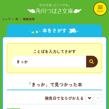
メニュー
トップ
本
検索結果
本をさがす
ことばを入力してさがす
「きっか」で見つかった本
発売日でならびかえる
古
新
い
し