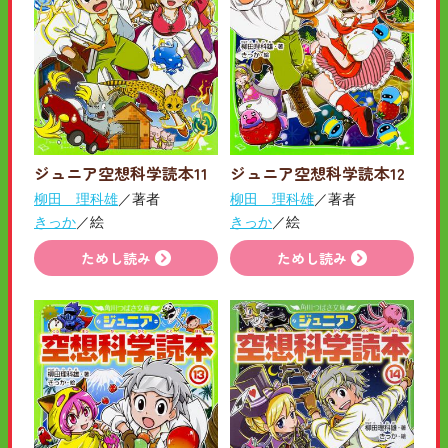
ジュニア空想科学読本11
ジュニア空想科学読本12
柳田 理科雄
／著者
柳田 理科雄
／著者
きっか
／絵
きっか
／絵
ためし読み
ためし読み