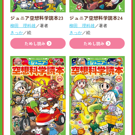
ジュニア空想科学読本23
ジュニア空想科学読本24
柳田 理科雄
／著者
柳田 理科雄
／著者
きっか
／絵
きっか
／絵
ためし読み
ためし読み