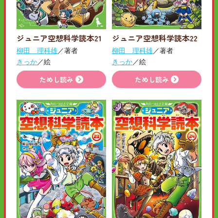
ジュニア空想科学読本21
ジュニア空想科学読本22
柳田 理科雄
／著者
柳田 理科雄
／著者
きっか
／絵
きっか
／絵
ためし読み
ためし読み