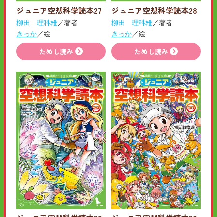
ジュニア空想科学読本27
ジュニア空想科学読本28
柳田 理科雄
／著者
柳田 理科雄
／著者
きっか
／絵
きっか
／絵
ためし読み
ためし読み