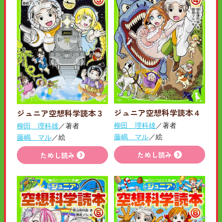
ジュニア空想科学読本４
ジュニア空想科学読本３
柳田 理科雄
／著者
柳田 理科雄
／著者
藤嶋 マル
／絵
藤嶋 マル
／絵
ためし読み
ためし読み