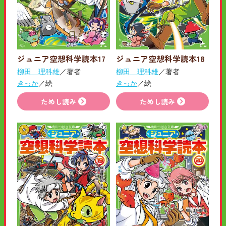
ジュニア空想科学読本17
ジュニア空想科学読本18
柳田 理科雄
／著者
柳田 理科雄
／著者
きっか
／絵
きっか
／絵
ためし読み
ためし読み