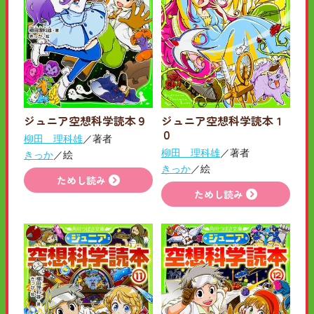
ジュニア空想科学読本９
ジュニア空想科学読本１
０
柳田 理科雄
／著者
柳田 理科雄
／著者
きっか
／絵
きっか
／絵
ためし読み
ためし読み