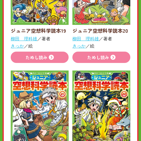
ジュニア空想科学読本19
ジュニア空想科学読本20
柳田 理科雄
／著者
柳田 理科雄
／著者
きっか
／絵
きっか
／絵
ためし読み
ためし読み