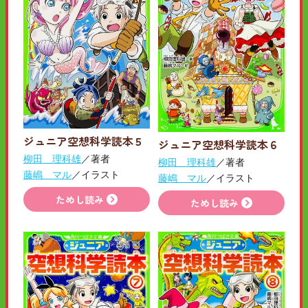
ジュニア空想科学読本５
ジュニア空想科学読本６
柳田 理科雄
／著者
柳田 理科雄
／著者
藤嶋 マル
／イラスト
藤嶋 マル
／イラスト
ためし読み
ためし読み