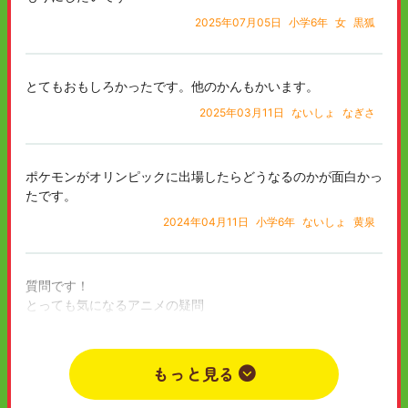
2025年07月05日
小学6年
女
黒狐
とてもおもしろかったです。他のかんもかいます。
2025年03月11日
ないしょ
なぎさ
ポケモンがオリンピックに出場したらどうなるのかが面白かっ
たです。
2024年04月11日
小学6年
ないしょ
黄泉
質問です！
とっても気になるアニメの疑問
SPYⅹFAMILYのアーニャは、ダミアンに右ストレートをかまし
ました。どれほど怪力を出したのですか？
もっと見る
2023年11月05日
小学5年
男
ホリデー快速おくたま/HolideyRapidOkutama 北国の人