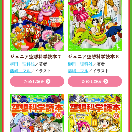
ジュニア空想科学読本７
ジュニア空想科学読本８
柳田 理科雄
／著者
柳田 理科雄
／著者
藤嶋 マル
／イラスト
藤嶋 マル
／イラスト
ためし読み
ためし読み