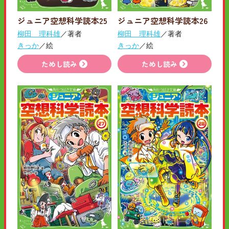
ジュニア空想科学読本25
ジュニア空想科学読本26
柳田 理科雄
／著者
柳田 理科雄
／著者
きっか
／絵
きっか
／絵
ためし読み
ためし読み