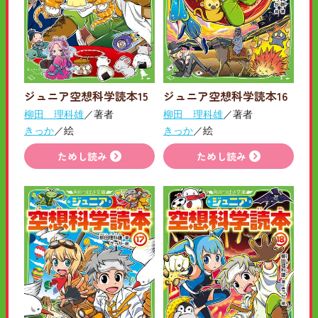
ジュニア空想科学読本15
ジュニア空想科学読本16
柳田 理科雄
／著者
柳田 理科雄
／著者
きっか
／絵
きっか
／絵
ためし読み
ためし読み