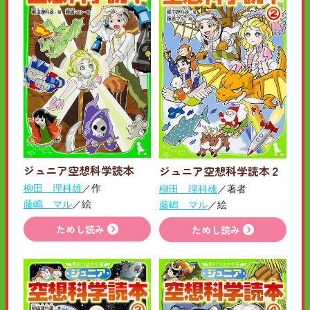
ジュニア空想科学読本
ジュニア空想科学読本２
柳田 理科雄
／作
柳田 理科雄
／著者
藤嶋 マル
／絵
藤嶋 マル
／絵
ためし読み
ためし読み