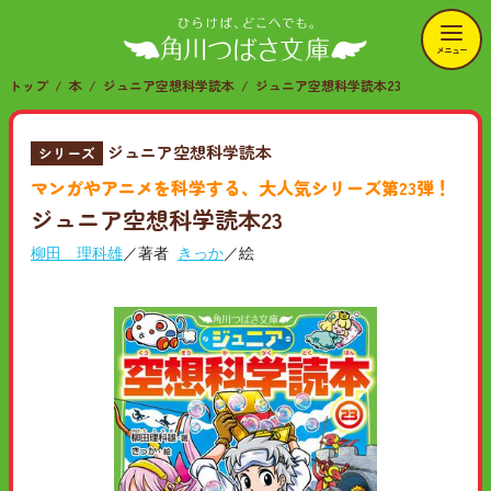
メニュー
トップ
本
ジュニア空想科学読本
ジュニア空想科学読本23
ジュニア空想科学読本
シリーズ
マンガやアニメを科学する、大人気シリーズ第23弾！
ジュニア空想科学読本23
柳田 理科雄
／著者
きっか
／絵