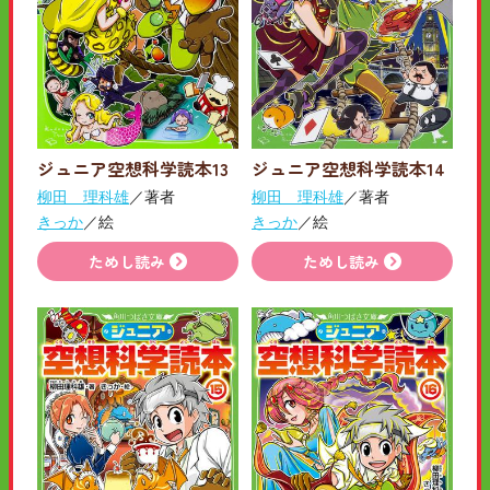
ジュニア空想科学読本13
ジュニア空想科学読本14
柳田 理科雄
／著者
柳田 理科雄
／著者
きっか
／絵
きっか
／絵
ためし読み
ためし読み