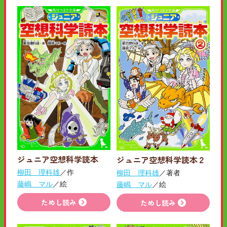
ジュニア空想科学読本
ジュニア空想科学読本２
柳田 理科雄
／作
柳田 理科雄
／著者
藤嶋 マル
／絵
藤嶋 マル
／絵
ためし読み
ためし読み