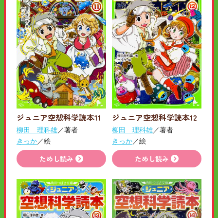
ジュニア空想科学読本11
ジュニア空想科学読本12
柳田 理科雄
／著者
柳田 理科雄
／著者
きっか
／絵
きっか
／絵
ためし読み
ためし読み