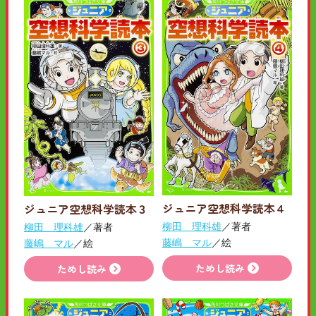
ジュニア空想科学読本４
ジュニア空想科学読本３
柳田 理科雄
／著者
柳田 理科雄
／著者
藤嶋 マル
／絵
藤嶋 マル
／絵
ためし読み
ためし読み