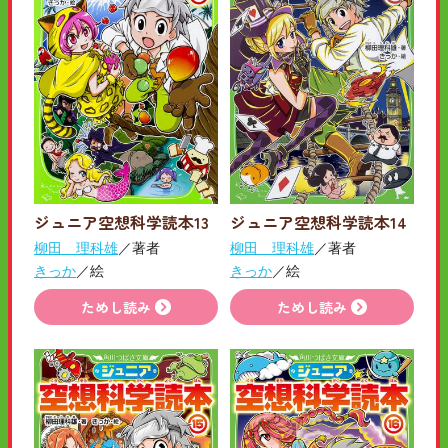
ジュニア空想科学読本13
ジュニア空想科学読本14
柳田 理科雄
／著者
柳田 理科雄
／著者
きっか
／絵
きっか
／絵
ためし読み
ためし読み