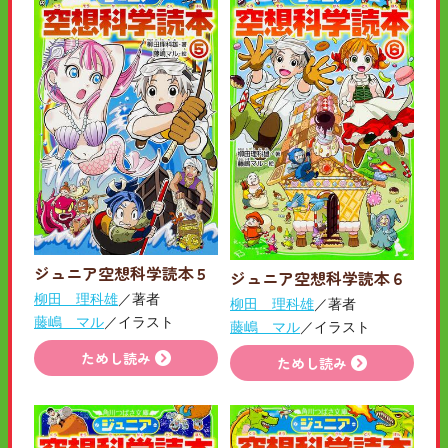
ジュニア空想科学読本５
ジュニア空想科学読本６
柳田 理科雄
／著者
柳田 理科雄
／著者
藤嶋 マル
／イラスト
藤嶋 マル
／イラスト
ためし読み
ためし読み