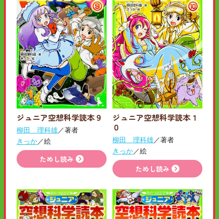
ジュニア空想科学読本９
ジュニア空想科学読本１
０
柳田 理科雄
／著者
柳田 理科雄
／著者
きっか
／絵
きっか
／絵
ためし読み
ためし読み