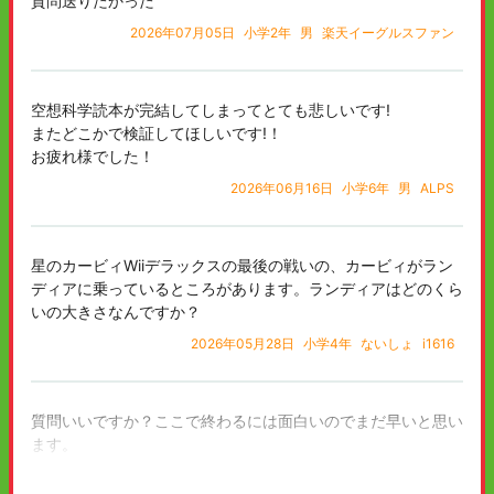
質問送りたかった
2026年07月05日
小学2年
男
楽天イーグルスファン
空想科学読本が完結してしまってとても悲しいです!
またどこかで検証してほしいです!！
お疲れ様でした！
2026年06月16日
小学6年
男
ALPS
星のカービィWiiデラックスの最後の戦いの、カービィがラン
ディアに乗っているところがあります。ランディアはどのくら
いの大きさなんですか？
2026年05月28日
小学4年
ないしょ
i1616
質問いいですか？ここで終わるには面白いのでまだ早いと思い
ます。
ダイヤのAの沢村栄純の変化球の曲がる効率がほぼ100%で
す。どのぐらいのスピンをかけていますか？