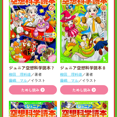
ジュニア空想科学読本７
ジュニア空想科学読本８
柳田 理科雄
／著者
柳田 理科雄
／著者
藤嶋 マル
／イラスト
藤嶋 マル
／イラスト
ためし読み
ためし読み