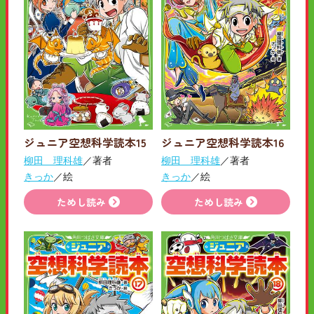
ジュニア空想科学読本15
ジュニア空想科学読本16
柳田 理科雄
／著者
柳田 理科雄
／著者
きっか
／絵
きっか
／絵
ためし読み
ためし読み