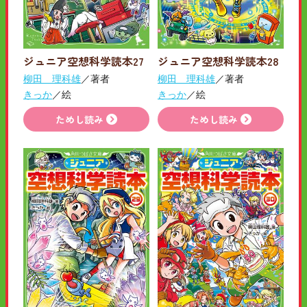
ジュニア空想科学読本27
ジュニア空想科学読本28
柳田 理科雄
／著者
柳田 理科雄
／著者
きっか
／絵
きっか
／絵
ためし読み
ためし読み