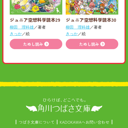
ジュニア空想科学読本29
ジュニア空想科学読本30
柳田 理科雄
／著者
柳田 理科雄
／著者
きっか
／絵
きっか
／絵
ためし読み
ためし読み
つばさ文庫について
KADOKAWAへお問い合わせ