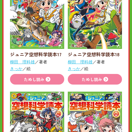
ジュニア空想科学読本17
ジュニア空想科学読本18
柳田 理科雄
／著者
柳田 理科雄
／著者
きっか
／絵
きっか
／絵
ためし読み
ためし読み