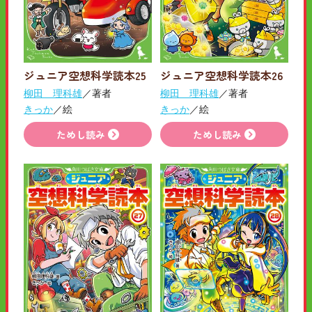
ジュニア空想科学読本25
ジュニア空想科学読本26
柳田 理科雄
／著者
柳田 理科雄
／著者
きっか
／絵
きっか
／絵
ためし読み
ためし読み