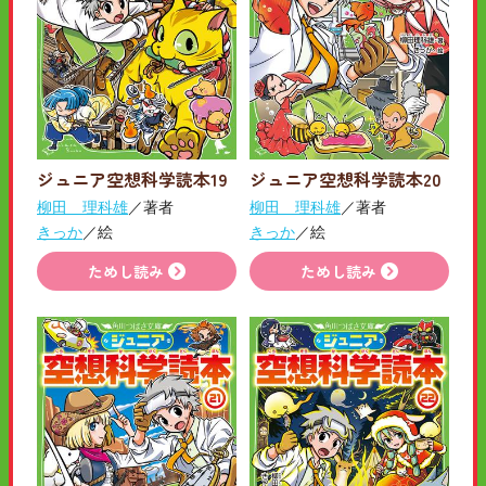
ジュニア空想科学読本19
ジュニア空想科学読本20
柳田 理科雄
／著者
柳田 理科雄
／著者
きっか
／絵
きっか
／絵
ためし読み
ためし読み