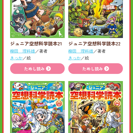
ジュニア空想科学読本21
ジュニア空想科学読本22
柳田 理科雄
／著者
柳田 理科雄
／著者
きっか
／絵
きっか
／絵
ためし読み
ためし読み