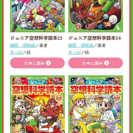
ジュニア空想科学読本23
ジュニア空想科学読本24
柳田 理科雄
／著者
柳田 理科雄
／著者
きっか
／絵
きっか
／絵
ためし読み
ためし読み