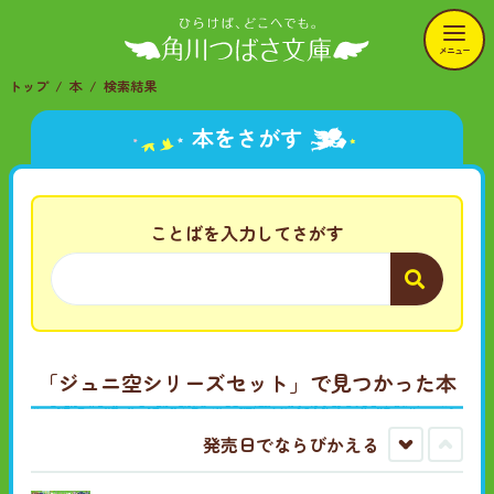
メニュー
トップ
本
検索結果
本をさがす
ことばを入力してさがす
「ジュニ空シリーズセット」
で見つかった本
発売日でならびかえる
古
新
い
し