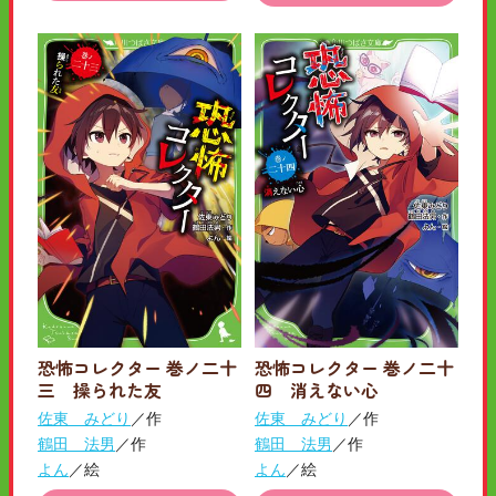
恐怖コレクター 巻ノ二十
恐怖コレクター 巻ノ二十
三 操られた友
四 消えない心
佐東 みどり
／作
佐東 みどり
／作
鶴田 法男
／作
鶴田 法男
／作
よん
／絵
よん
／絵