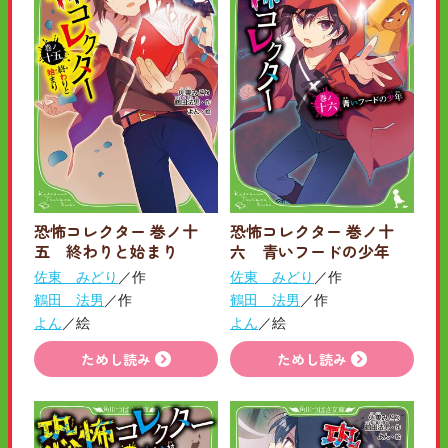
恐怖コレクター 巻ノ十
恐怖コレクター 巻ノ十
五 終わりと始まり
六 青いフードの少年
佐東 みどり
／作
佐東 みどり
／作
鶴田 法男
／作
鶴田 法男
／作
よん
／絵
よん
／絵
ためし読み
ためし読み