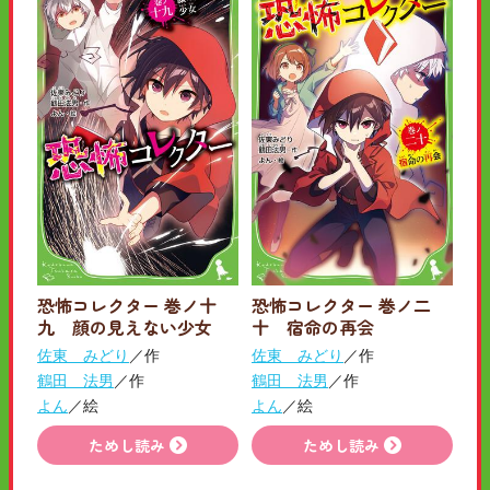
恐怖コレクター 巻ノ十
恐怖コレクター 巻ノ二
九 顔の見えない少女
十 宿命の再会
佐東 みどり
／作
佐東 みどり
／作
鶴田 法男
／作
鶴田 法男
／作
よん
／絵
よん
／絵
ためし読み
ためし読み