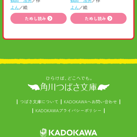
鶴田 法男
／作
鶴田 法男
／作
よん
／絵
よん
／絵
ためし読み
ためし読み
つばさ文庫について
KADOKAWAへお問い合わせ
KADOKAWAプライバシーポリシー