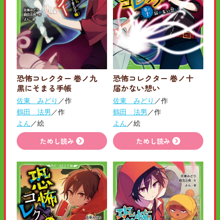
恐怖コレクター 巻ノ九
恐怖コレクター 巻ノ十
黒にそまる手帳
届かない想い
佐東 みどり
／作
佐東 みどり
／作
鶴田 法男
／作
鶴田 法男
／作
よん
／絵
よん
／絵
ためし読み
ためし読み