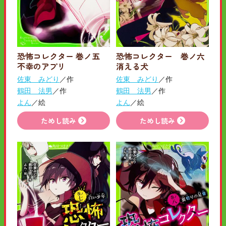
恐怖コレクター 巻ノ五
恐怖コレクター 巻ノ六
不幸のアプリ
消える犬
佐東 みどり
／作
佐東 みどり
／作
鶴田 法男
／作
鶴田 法男
／作
よん
／絵
よん
／絵
ためし読み
ためし読み