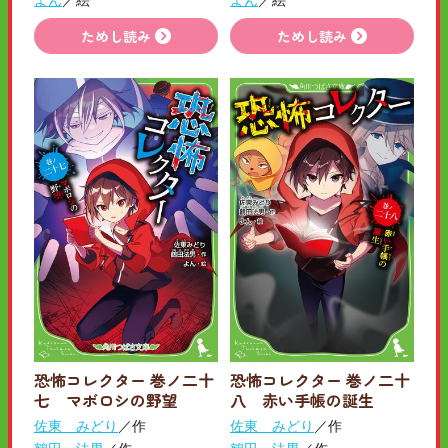
ためし読み
ためし読み
恐怖コレクター 巻ノ二十
恐怖コレクター 巻ノ二十
七 マボロシの野望
八 赤い手帳の誕生
佐東 みどり
／作
佐東 みどり
／作