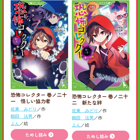
恐怖コレクター 巻ノ二十
恐怖コレクター 巻ノ二十
一 怪しい協力者
二 新たな絆
佐東 みどり
／作
佐東 みどり
／作
鶴田 法男
／作
鶴田 法男
／作
よん
／絵
よん
／絵
ためし読み
ためし読み