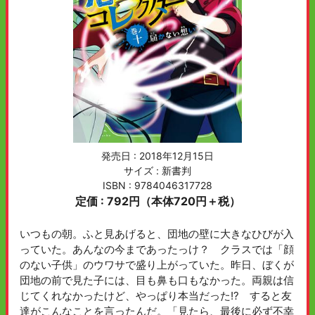
発売日 :
2018年12月15日
サイズ : 新書判
ISBN : 9784046317728
定価 : 792円（本体720円＋税）
いつもの朝。ふと見あげると、団地の壁に大きなひびが入
っていた。あんなの今まであったっけ？ クラスでは「顔
のない子供」のウワサで盛り上がっていた。昨日、ぼくが
団地の前で見た子には、目も鼻も口もなかった。両親は信
じてくれなかったけど、やっぱり本当だった!? すると友
達がこんなことを言ったんだ。「見たら、最後に必ず不幸