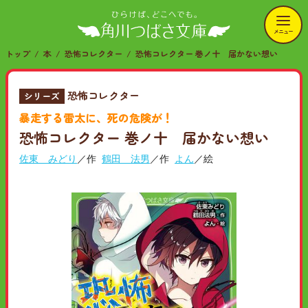
メニュー
トップ
本
恐怖コレクター
恐怖コレクター 巻ノ十 届かない想い
恐怖コレクター
シリーズ
暴走する雷太に、死の危険が！
恐怖コレクター 巻ノ十 届かない想い
佐東 みどり
／作
鶴田 法男
／作
よん
／絵