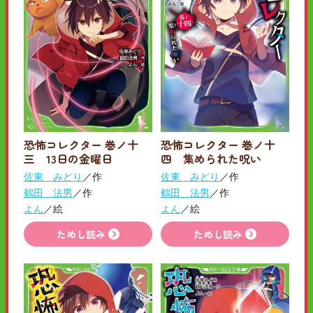
恐怖コレクター 巻ノ十
恐怖コレクター 巻ノ十
三 13日の金曜日
四 集められた呪い
佐東 みどり
／作
佐東 みどり
／作
鶴田 法男
／作
鶴田 法男
／作
よん
／絵
よん
／絵
ためし読み
ためし読み