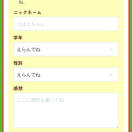
ね。
ニックネーム
学年
性別
感想