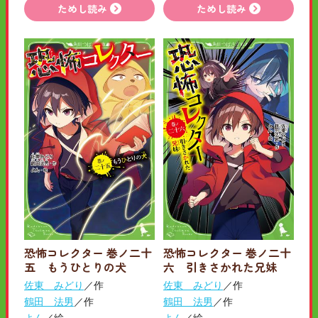
ためし読み
ためし読み
恐怖コレクター 巻ノ二十
恐怖コレクター 巻ノ二十
五 もうひとりの犬
六 引きさかれた兄妹
佐東 みどり
／作
佐東 みどり
／作
鶴田 法男
／作
鶴田 法男
／作
よん
／絵
よん
／絵