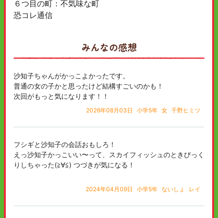
６つ目の町：不気味な町
恐コレ通信
みんなの感想
沙知子ちゃんがかっこよかったです。
普通の女の子かと思ったけど結構すごいのかも！
次回がもっと気になります！！
2026年08月03日
小学5年
女
千野ヒミツ
フシギと沙知子の会話おもしろ！
えっ沙知子かっこいい〜って、スカイフィッシュのときびっく
りしちゃった(≧∀≦) つづきが気になる！
2024年04月09日
小学5年
ないしょ
レイ