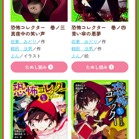
恐怖コレクター 巻ノ三
恐怖コレクター 巻ノ四
真夜中の笑い声
青い傘の悪夢
佐東 みどり
／作
佐東 みどり
／作
鶴田 法男
／作
鶴田 法男
／作
よん
／イラスト
よん
／絵
ためし読み
ためし読み