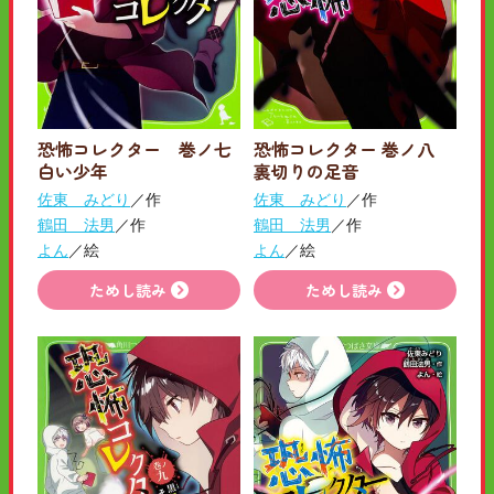
恐怖コレクター 巻ノ七
恐怖コレクター 巻ノ八
白い少年
裏切りの足音
佐東 みどり
／作
佐東 みどり
／作
鶴田 法男
／作
鶴田 法男
／作
よん
／絵
よん
／絵
ためし読み
ためし読み