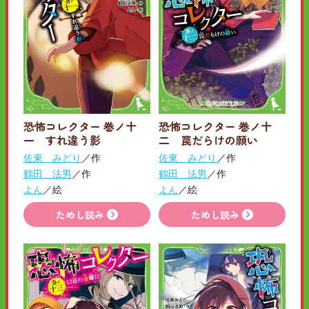
恐怖コレクター 巻ノ十
恐怖コレクター 巻ノ十
一 すれ違う影
二 罠だらけの願い
佐東 みどり
／作
佐東 みどり
／作
鶴田 法男
／作
鶴田 法男
／作
よん
／絵
よん
／絵
ためし読み
ためし読み