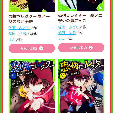
恐怖コレクター 巻ノ二
恐怖コレクター 巻ノ一
呪いの鬼ごっこ
顔のない子供
佐東 みどり
／作
佐東 みどり
／作
鶴田 法男
／作
鶴田 法男
／監修
よん
／絵
よん
／絵
ためし読み
ためし読み