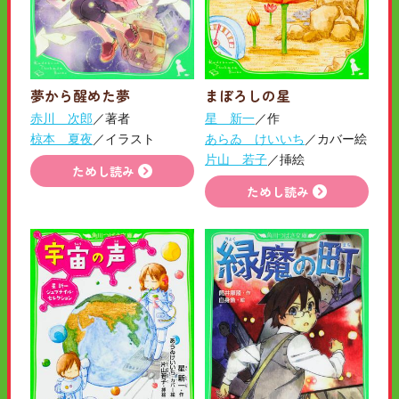
まぼろしの星
夢から醒めた夢
星 新一
／作
赤川 次郎
／著者
あらゐ けいいち
／カバー絵
椋本 夏夜
／イラスト
片山 若子
／挿絵
ためし読み
ためし読み