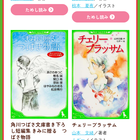
椋本 夏夜
／イラスト
ためし読み
ためし読み
角川つばさ文庫書き下ろ
チェリーブラッサム
し短編集 きみに贈る つ
山本 文緒
／著者
ばさ物語
ミギー
／イラスト