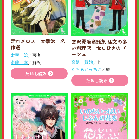
走れメロス 太宰治 名
宮沢賢治童話集 注文の多
作選
い料理店 セロひきのゴ
ーシュ
太宰 治
／著者
宮沢 賢治
／作
齋藤 孝
／解説
たちもとみちこ
／絵
ためし読み
ためし読み