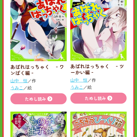
あばれはっちゃく ‐ツ
あばれはっちゃく ‐ワ
ーかい編‐
ンぱく編‐
山中 恒
／作
山中 恒
／作
うみこ
／絵
うみこ
／絵
ためし読み
ためし読み