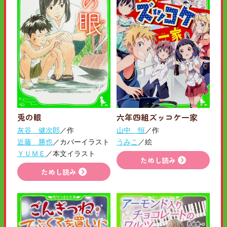
六年四組ズッコケ一家
兎の眼
山中 恒
／作
灰谷 健次郎
／作
うみこ
／絵
近藤 勝也
／カバーイラスト
ＹＵＭＥ
／本文イラスト
ためし読み
ためし読み