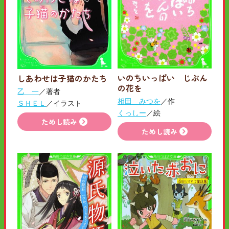
いのちいっぱい じぶん
しあわせは子猫のかたち
の花を
乙 一
／著者
相田 みつを
／作
ＳＨＥＬ
／イラスト
くっしー
／絵
ためし読み
ためし読み