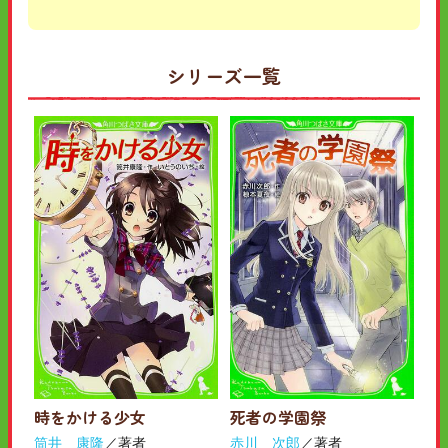
シリーズ一覧
時をかける少女
死者の学園祭
筒井 康隆
／著者
赤川 次郎
／著者