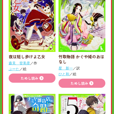
夜は短し歩けよ乙女
竹取物語 かぐや姫のおは
なし
森見 登美彦
／作
星 新一
／訳
ぶーた
／絵
ひと和
／絵
ためし読み
ためし読み