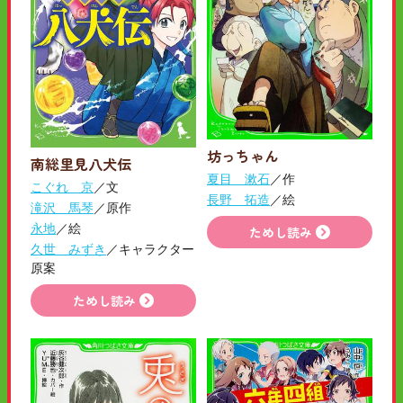
坊っちゃん
南総里見八犬伝
夏目 漱石
／作
こぐれ 京
／文
長野 拓造
／絵
滝沢 馬琴
／原作
永地
／絵
ためし読み
久世 みずき
／キャラクター
原案
ためし読み