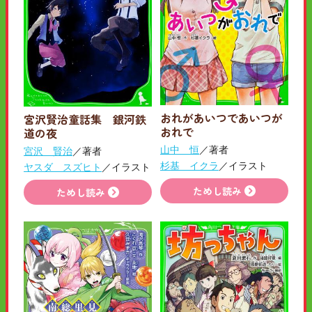
おれがあいつであいつが
宮沢賢治童話集 銀河鉄
おれで
道の夜
山中 恒
／著者
宮沢 賢治
／著者
杉基 イクラ
／イラスト
ヤスダ スズヒト
／イラスト
ためし読み
ためし読み