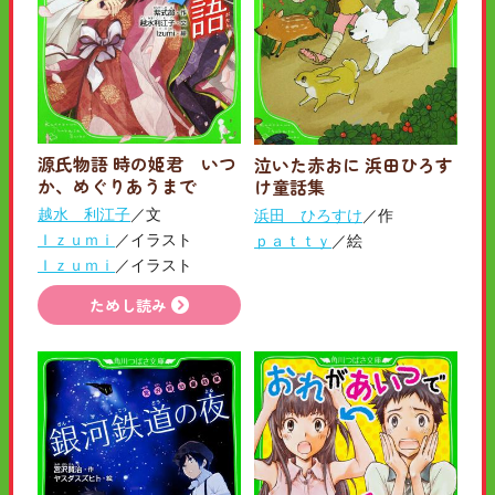
源氏物語 時の姫君 いつ
泣いた赤おに 浜田ひろす
か、めぐりあうまで
け童話集
越水 利江子
／文
浜田 ひろすけ
／作
Ｉｚｕｍｉ
／イラスト
ｐａｔｔｙ
／絵
Ｉｚｕｍｉ
／イラスト
ためし読み