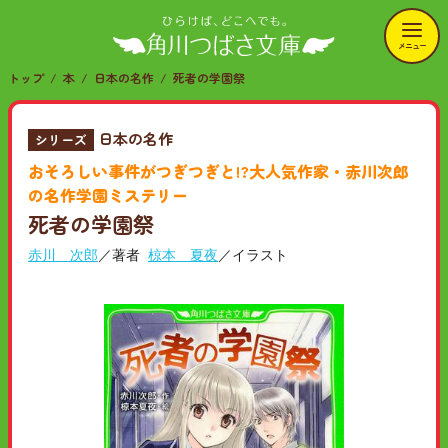
メニュー
トップ
本
日本の名作
死者の学園祭
日本の名作
シリーズ
おそろしい事件がつぎつぎと!?大人気作家・赤川次郎
の名作学園ミステリー
死者の学園祭
赤川 次郎
／著者
椋本 夏夜
／イラスト