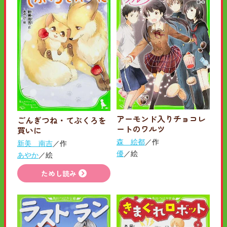
アーモンド入りチョコレ
ごんぎつね・てぶくろを
ートのワルツ
買いに
森 絵都
／作
新美 南吉
／作
優
／絵
あやか
／絵
ためし読み