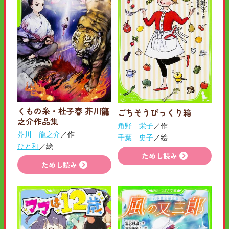
くもの糸・杜子春 芥川龍
ごちそうびっくり箱
之介作品集
角野 栄子
／作
芥川 龍之介
／作
千葉 史子
／絵
ひと和
／絵
ためし読み
ためし読み