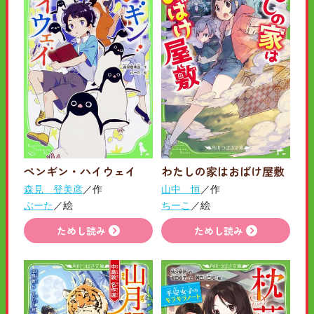
ペンギン・ハイウェイ
わたしの家はおばけ屋敷
森見 登美彦
／作
山中 恒
／作
ぶーた
／絵
ちーこ
／絵
ためし読み
ためし読み