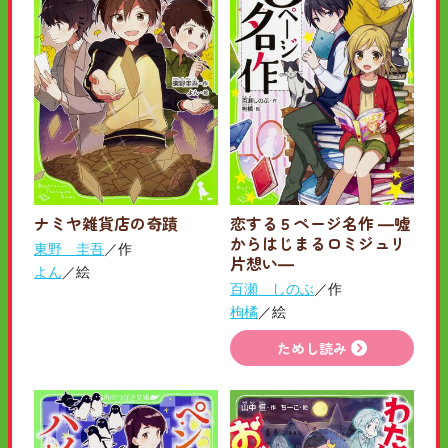
ナミヤ雑貨店の奇蹟
恋する５ページ名作 ―嘘
からはじまるロミジュリ
東野 圭吾
／作
片想い―
よん
／絵
百瀬 しのぶ
／作
枸橘
／絵
ためし読み