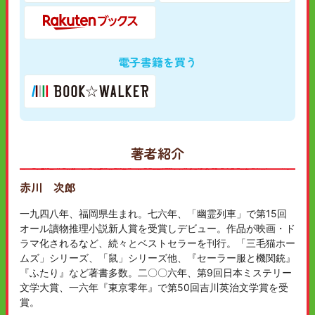
電子書籍を買う
著者紹介
赤川 次郎
一九四八年、福岡県生まれ。七六年、「幽霊列車」で第15回
オール讀物推理小説新人賞を受賞しデビュー。作品が映画・ド
ラマ化されるなど、続々とベストセラーを刊行。「三毛猫ホー
ムズ」シリーズ、「鼠」シリーズ他、『セーラー服と機関銃』
『ふたり』など著書多数。二〇〇六年、第9回日本ミステリー
文学大賞、一六年『東京零年』で第50回吉川英治文学賞を受
賞。