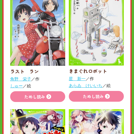
きまぐれロボット
ラスト ラン
星 新一
／作
角野 栄子
／作
あらゐ けいいち
／絵
しゅー
／絵
ためし読み
ためし読み