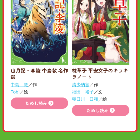
山月記・李陵 中島敦 名作
枕草子 平安女子のキラキ
選
ラノート
中島 敦
／作
清少納言
／作
Tobi
／絵
福田 裕子
／文
朝日川 日和
／絵
ためし読み
ためし読み