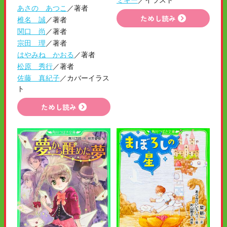
あさの あつこ
／著者
ためし読み
椎名 誠
／著者
関口 尚
／著者
宗田 理
／著者
はやみね かおる
／著者
松原 秀行
／著者
佐藤 真紀子
／カバーイラス
ト
ためし読み