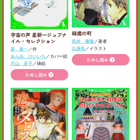
緑魔の町
宇宙の声 星新一ジュブナ
イル・セレクション
筒井 康隆
／著者
白身魚
／イラスト
星 新一
／作
あらゐ けいいち
／カバー絵
ためし読み
片山 若子
／挿絵
ためし読み