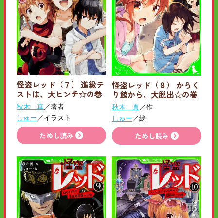
怪盗レッド（７） 進級テ
怪盗レッド（８） からく
ストは、大ピンチ☆の巻
り館から、大脱出☆の巻
秋木 真
／著者
秋木 真
／作
しゅー
／イラスト
しゅー
／絵
ためし読み
ためし読み