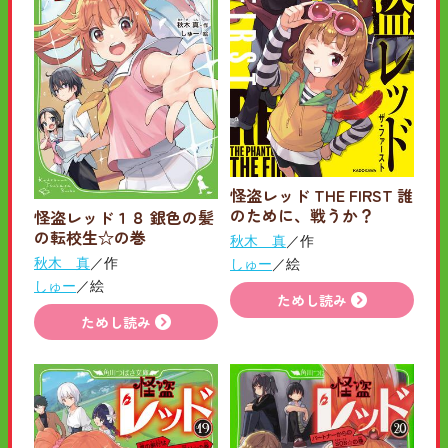
怪盗レッド THE FIRST 誰
のために、戦うか？
怪盗レッド１８ 銀色の髪
の転校生☆の巻
秋木 真
／作
秋木 真
／作
しゅー
／絵
しゅー
／絵
ためし読み
ためし読み