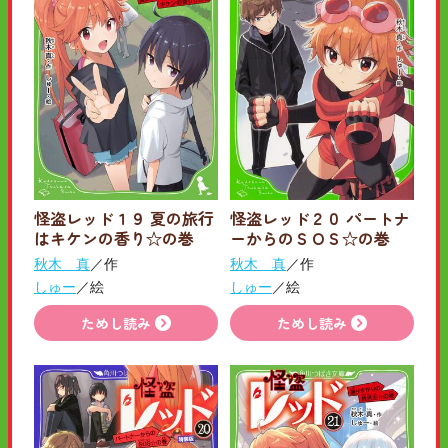
怪盗レッド１９ 夏の旅行
怪盗レッド２０ パートナ
はキケンの香り☆の巻
ーからのＳＯＳ☆の巻
秋木 真
／作
秋木 真
／作
しゅー
／絵
しゅー
／絵
ためし読み
ためし読み