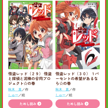
怪盗レッド（２９） 怪盗
怪盗レッド（３０） １パ
と探偵と泥棒の合同プロ
ーセントの希望があるな
ジェクト☆の巻
ら☆の巻
秋木 真
／作
秋木 真
／作
しゅー
／絵
しゅー
／絵
ためし読み
ためし読み