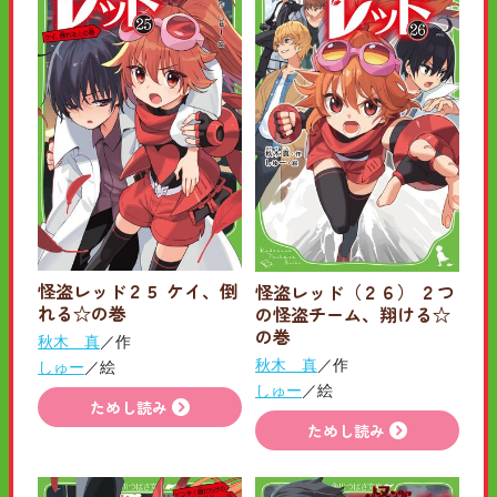
怪盗レッド２５ ケイ、倒
怪盗レッド（２６） ２つ
れる☆の巻
の怪盗チーム、翔ける☆
の巻
秋木 真
／作
秋木 真
／作
しゅー
／絵
しゅー
／絵
ためし読み
ためし読み