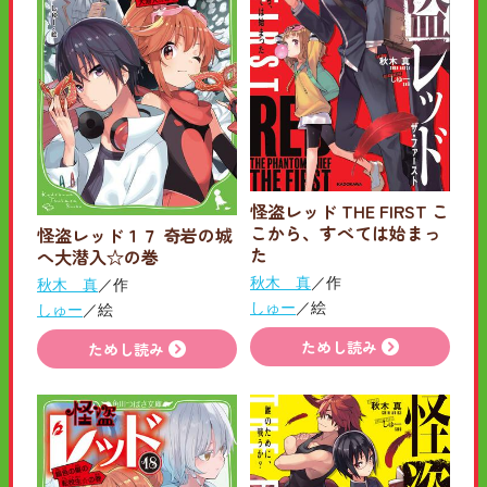
怪盗レッド THE FIRST こ
こから、すべては始まっ
怪盗レッド１７ 奇岩の城
た
へ大潜入☆の巻
秋木 真
／作
秋木 真
／作
しゅー
／絵
しゅー
／絵
ためし読み
ためし読み