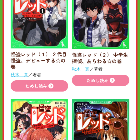
怪盗レッド（１） ２代目
怪盗レッド（２） 中学生
怪盗、デビューする☆の
探偵、あらわる☆の巻
巻
秋木 真
／著者
秋木 真
／著者
ためし読み
ためし読み