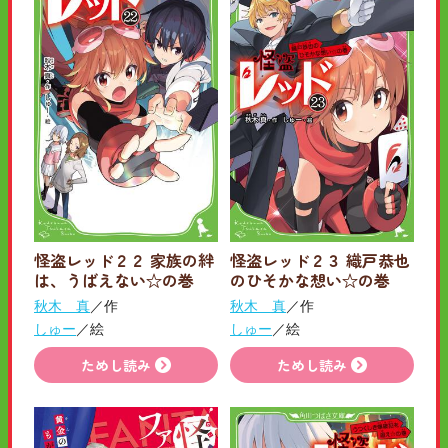
怪盗レッド２２ 家族の絆
怪盗レッド２３ 織戸恭也
は、うばえない☆の巻
のひそかな想い☆の巻
秋木 真
／作
秋木 真
／作
しゅー
／絵
しゅー
／絵
ためし読み
ためし読み