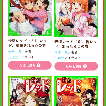
怪盗レッド（５） レッ
怪盗レッド（６） 偽レッ
ド、誘拐される☆の巻
ド、あらわる☆の巻
秋木 真
／著者
秋木 真
／著者
しゅー
／イラスト
しゅー
／イラスト
ためし読み
ためし読み