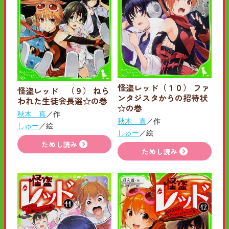
怪盗レッド（１０） ファ
怪盗レッド （９） ねら
ンタジスタからの招待状
われた生徒会長選☆の巻
☆の巻
秋木 真
／作
秋木 真
／作
しゅー
／絵
しゅー
／絵
ためし読み
ためし読み