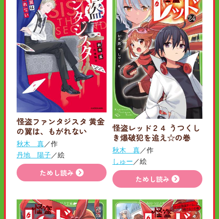
怪盗ファンタジスタ 黄金
怪盗レッド２４ うつくし
の翼は、もがれない
き爆破犯を追え☆の巻
秋木 真
／作
秋木 真
／作
丹地 陽子
／絵
しゅー
／絵
ためし読み
ためし読み