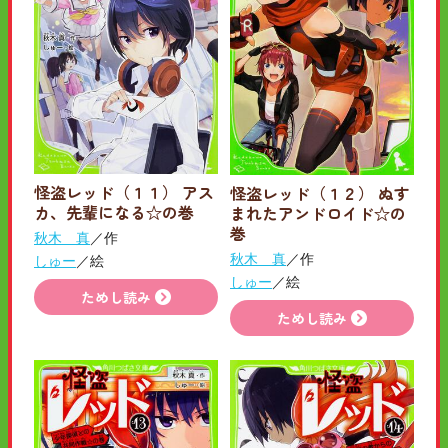
怪盗レッド（１１） アス
怪盗レッド（１２） ぬす
カ、先輩になる☆の巻
まれたアンドロイド☆の
巻
秋木 真
／作
秋木 真
／作
しゅー
／絵
しゅー
／絵
ためし読み
ためし読み