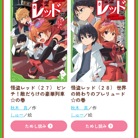
怪盗レッド（２７） ピン
怪盗レッド（２８） 世界
チ！敵だらけの豪華列車
の終わりのプレリュード
☆の巻
☆の巻
秋木 真
／作
秋木 真
／作
しゅー
／絵
しゅー
／絵
ためし読み
ためし読み