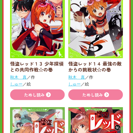
怪盗レッド１３ 少年探偵
怪盗レッド１４ 最強の敵
との共同作戦☆の巻
からの挑戦状☆の巻
秋木 真
／作
秋木 真
／作
しゅー
／絵
しゅー
／絵
ためし読み
ためし読み