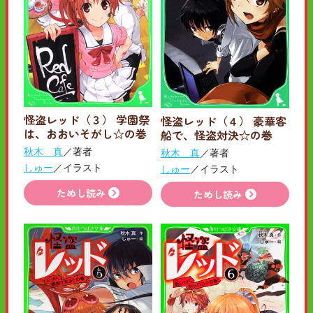
怪盗レッド（３） 学園祭
怪盗レッド（４） 豪華客
は、おおいそがし☆の巻
船で、怪盗対決☆の巻
秋木 真
／著者
秋木 真
／著者
しゅー
／イラスト
しゅー
／イラスト
ためし読み
ためし読み