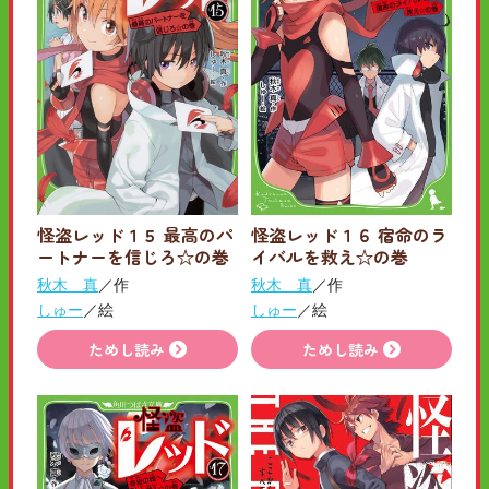
怪盗レッド１５ 最高のパ
怪盗レッド１６ 宿命のラ
ートナーを信じろ☆の巻
イバルを救え☆の巻
秋木 真
／作
秋木 真
／作
しゅー
／絵
しゅー
／絵
ためし読み
ためし読み