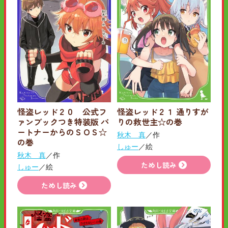
怪盗レッド２０ 公式フ
怪盗レッド２１ 通りすが
ァンブックつき特装版 パ
りの救世主☆の巻
ートナーからのＳＯＳ☆
秋木 真
／作
の巻
しゅー
／絵
秋木 真
／作
ためし読み
しゅー
／絵
ためし読み