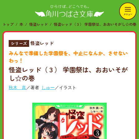
メニュー
トップ
本
怪盗レッド
怪盗レッド（３） 学園祭は、おおいそがし☆の巻
怪盗レッド
シリーズ
みんなで準備した学園祭を、中止になんか、させない
わっ！
怪盗レッド（３） 学園祭は、おおいそが
し☆の巻
秋木 真
／著者
しゅー
／イラスト