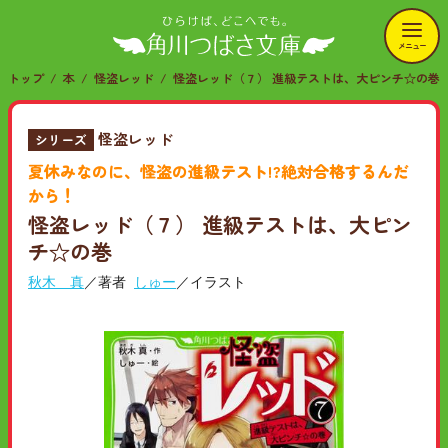
メニュー
トップ
本
怪盗レッド
怪盗レッド（７） 進級テストは、大ピンチ☆の巻
怪盗レッド
シリーズ
夏休みなのに、怪盗の進級テスト!?絶対合格するんだ
から！
怪盗レッド（７） 進級テストは、大ピン
チ☆の巻
秋木 真
／著者
しゅー
／イラスト