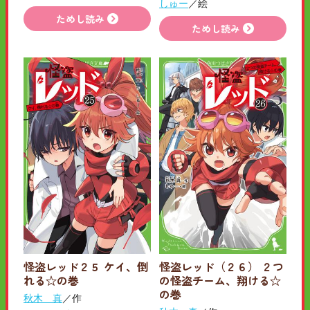
しゅー
／絵
ためし読み
ためし読み
怪盗レッド２５ ケイ、倒
怪盗レッド（２６） ２つ
れる☆の巻
の怪盗チーム、翔ける☆
の巻
秋木 真
／作