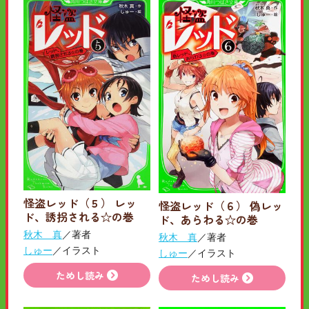
怪盗レッド（５） レッ
怪盗レッド（６） 偽レッ
ド、誘拐される☆の巻
ド、あらわる☆の巻
秋木 真
／著者
秋木 真
／著者
しゅー
／イラスト
しゅー
／イラスト
ためし読み
ためし読み