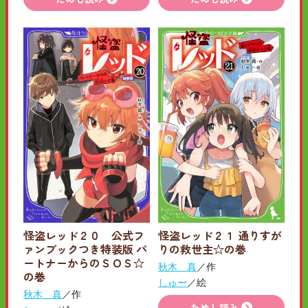
怪盗レッド２０ 公式フ
怪盗レッド２１ 通りすが
ァンブックつき特装版 パ
りの救世主☆の巻
ートナーからのＳＯＳ☆
秋木 真
／作
の巻
しゅー
／絵
秋木 真
／作
ためし読み