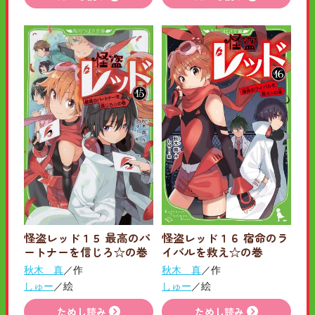
怪盗レッド１５ 最高のパ
怪盗レッド１６ 宿命のラ
ートナーを信じろ☆の巻
イバルを救え☆の巻
秋木 真
／作
秋木 真
／作
しゅー
／絵
しゅー
／絵
ためし読み
ためし読み