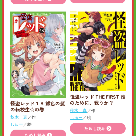
怪盗レッド THE FIRST 誰
のために、戦うか？
怪盗レッド１８ 銀色の髪
の転校生☆の巻
秋木 真
／作
秋木 真
／作
しゅー
／絵
しゅー
／絵
ためし読み
ためし読み