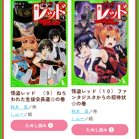
怪盗レッド（１０） ファ
怪盗レッド （９） ねら
ンタジスタからの招待状
われた生徒会長選☆の巻
☆の巻
秋木 真
／作
秋木 真
／作
しゅー
／絵
しゅー
／絵
ためし読み
ためし読み