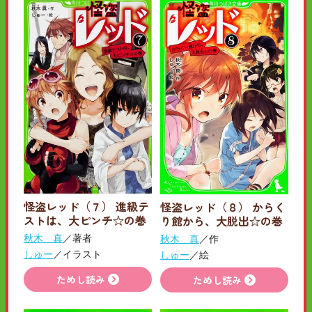
怪盗レッド（７） 進級テ
怪盗レッド（８） からく
ストは、大ピンチ☆の巻
り館から、大脱出☆の巻
秋木 真
／著者
秋木 真
／作
しゅー
／イラスト
しゅー
／絵
ためし読み
ためし読み