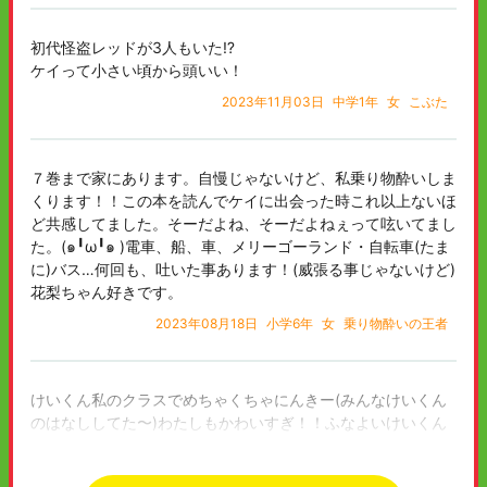
初代怪盗レッドが3人もいた⁉️
ケイって小さい頃から頭いい！
2023年11月03日
中学1年
女
こぶた
７巻まで家にあります。自慢じゃないけど、私乗り物酔いしま
くります！！この本を読んでケイに出会った時これ以上ないほ
ど共感してました。そーだよね、そーだよねぇって呟いてまし
た。(๑╹ω╹๑ )電車、船、車、メリーゴーランド・自転車(たま
に)バス…何回も、吐いた事あります！(威張る事じゃないけど)
花梨ちゃん好きです。
2023年08月18日
小学6年
女
乗り物酔いの王者
けいくん私のクラスでめちゃくちゃにんきー(みんなけいくん
のはなししてた〜)わたしもかわいすぎ！！ふなよいけいくん
いちばんにんきです！またあたらしいつばさぶんこ(かんじし
らない〜)つくってください！