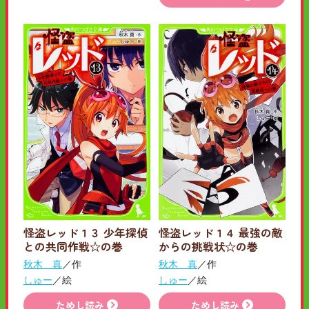
怪盗レッド１３ 少年探偵
怪盗レッド１４ 最強の敵
との共同作戦☆の巻
からの挑戦状☆の巻
秋木 真
／作
秋木 真
／作
しゅー
／絵
しゅー
／絵
ためし読み
ためし読み