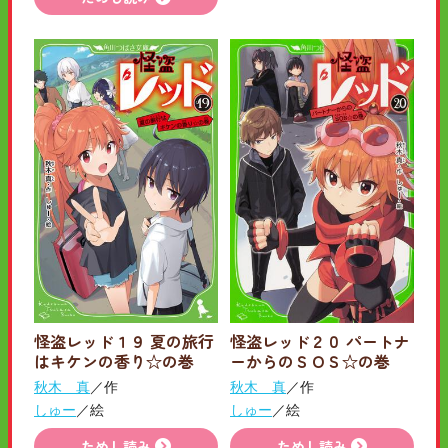
怪盗レッド１９ 夏の旅行
怪盗レッド２０ パートナ
はキケンの香り☆の巻
ーからのＳＯＳ☆の巻
秋木 真
／作
秋木 真
／作
しゅー
／絵
しゅー
／絵
ためし読み
ためし読み