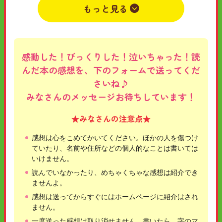
もっと見る
2023年05月16日
小学6年
ないしょ
いーくん
感動した！びっくりした！泣いちゃった！読
んだ本の感想を、下のフォームで送ってくだ
さいね♪
みなさんのメッセージお待ちしています！
★みなさんの注意点★
感想は心をこめてかいてください。ほかの人を傷つけ
ていたり、名前や住所などの個人的なことは書いては
いけません。
読んでいなかったり、めちゃくちゃな感想は紹介でき
ませんよ。
感想は送ってからすぐにはホームページに紹介はされ
ません。
一度送った感想は取り消せません。書いたら、字のマ