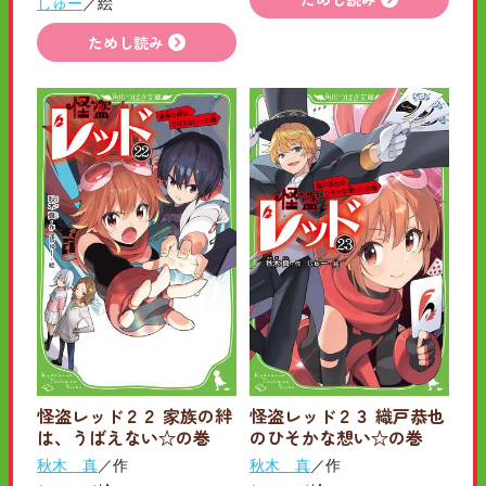
しゅー
／絵
ためし読み
怪盗レッド２２ 家族の絆
怪盗レッド２３ 織戸恭也
は、うばえない☆の巻
のひそかな想い☆の巻
秋木 真
／作
秋木 真
／作