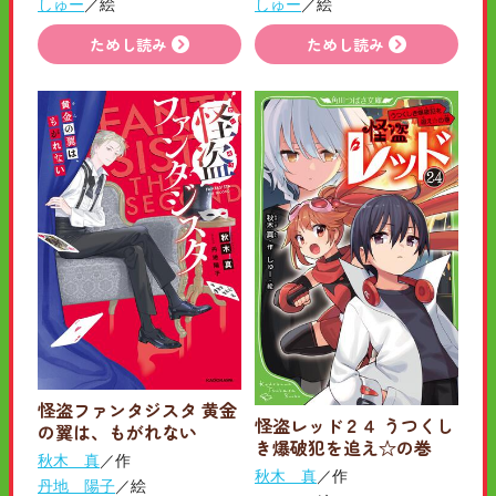
しゅー
／絵
しゅー
／絵
ためし読み
ためし読み
怪盗ファンタジスタ 黄金
怪盗レッド２４ うつくし
の翼は、もがれない
き爆破犯を追え☆の巻
秋木 真
／作
秋木 真
／作
丹地 陽子
／絵