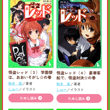
怪盗レッド（３） 学園祭
怪盗レッド（４） 豪華客
は、おおいそがし☆の巻
船で、怪盗対決☆の巻
秋木 真
／著者
秋木 真
／著者
しゅー
／イラスト
しゅー
／イラスト
ためし読み
ためし読み