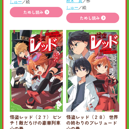
秋木 真
／作
しゅー
／絵
しゅー
／絵
ためし読み
ためし読み
怪盗レッド（２７） ピン
怪盗レッド（２８） 世界
チ！敵だらけの豪華列車
の終わりのプレリュード
☆の巻
☆の巻