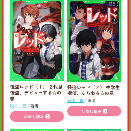
怪盗レッド（１） ２代目
怪盗レッド（２） 中学生
怪盗、デビューする☆の
探偵、あらわる☆の巻
巻
秋木 真
／著者
秋木 真
／著者
ためし読み
ためし読み