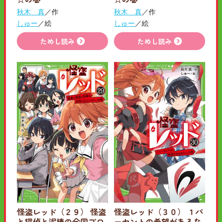
秋木 真
／作
秋木 真
／作
しゅー
／絵
しゅー
／絵
ためし読み
ためし読み
怪盗レッド（２９） 怪盗
怪盗レッド（３０） １パ
と探偵と泥棒の合同プロ
ーセントの希望があるな