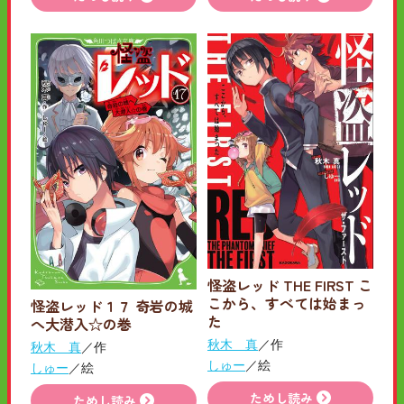
怪盗レッド THE FIRST こ
こから、すべては始まっ
怪盗レッド１７ 奇岩の城
た
へ大潜入☆の巻
秋木 真
／作
秋木 真
／作
しゅー
／絵
しゅー
／絵
ためし読み
ためし読み