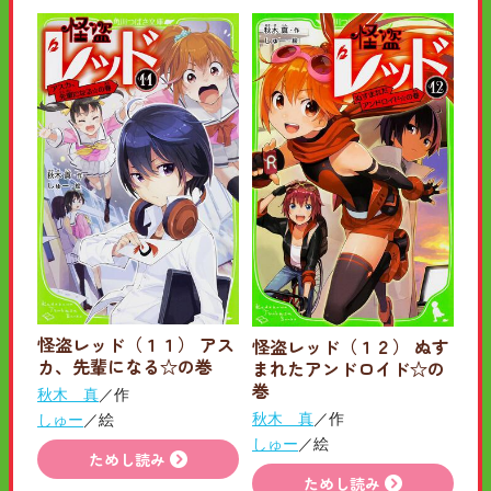
怪盗レッド（１１） アス
怪盗レッド（１２） ぬす
カ、先輩になる☆の巻
まれたアンドロイド☆の
巻
秋木 真
／作
秋木 真
／作
しゅー
／絵
しゅー
／絵
ためし読み
ためし読み